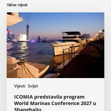
Slične vijesti
ICOMIA
predstavila
program
World
Marinas
Conference
2027
u
Shanghaiju
Vijesti
Svijet
ICOMIA predstavila program
World Marinas Conference 2027 u
Shanghaiju