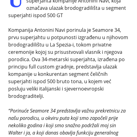
superjahta kompanije Antonini Navi, koja
označava ulazak brodogradilišta u segment
superjahti ispod 500 GT
Kompanija Antonini Navi porinula je Seamore 34,
prvu superjahtu u potpunosti izgrađenu u njihovom
brodogradilištu u La Spezia-i, tokom privatne
ceremonije kojoj su prisustvovali vlasnik i njegova
porodica. Ova 34-metarski superjahta, izrađena po
principu full custom gradnje, predstavlja ulazak
kompanije u konkurentan segment čeličnih
superjahti ispod 500 bruto tona, u kojem već
posluju veliki italijanski i sjevernoevropski
brodograditelji.
“Porinuće Seamore 34 predstavlja važnu prekretnicu za
našu porodicu, u okviru puta koji smo započeli prije
nekoliko godina i koji smo snažno podržali moj sin
Walter i ja, a koji danas obavlja funkciju generalnog