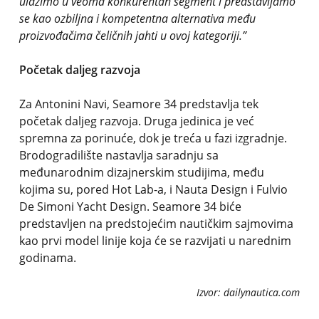
ulazimo u veoma konkurentan segment i predstavljamo
se kao ozbiljna i kompetentna alternativa među
proizvođačima čeličnih jahti u ovoj kategoriji.”
Početak daljeg razvoja
Za Antonini Navi, Seamore 34 predstavlja tek
početak daljeg razvoja. Druga jedinica je već
spremna za porinuće, dok je treća u fazi izgradnje.
Brodogradilište nastavlja saradnju sa
međunarodnim dizajnerskim studijima, među
kojima su, pored Hot Lab-a, i Nauta Design i Fulvio
De Simoni Yacht Design. Seamore 34 biće
predstavljen na predstojećim nautičkim sajmovima
kao prvi model linije koja će se razvijati u narednim
godinama.
Izvor: dailynautica.com