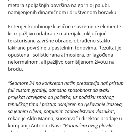
metara spoljašnjih površina na gornjoj palubi,
namijenjenih dinamičnom i društvenom boravku.
Enterijer kombinuje klasične i savremene elemente
kroz pažljivo odabrane materijale, uključujući
teksturisane završne obrade, obrađeno staklo i
lakirane površine u pastelnim tonovima. Rezultat je
opuštena i sofisticirana atmosfera, prilagođena
neformalnom, ali pažljivo osmišljenom životu na
brodu.
“Seamore 34 na konkretan način predstavlja naš pristup
full custom gradnji, odnosno sposobnost da svaki
projekat razvijamo od početka, uz podršku snažnog
tehničkog tima i pristup usmjeren na rješavanje izazova,
sa jednim ciljem, potpunim zadovoljstvom vlasnika”
,
rekao je Aldo Manna, suosnivač i direktor prodaje u
kompaniji Antonini Navi.
“Porinućem ovog plovila