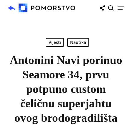
Skip
Menu
to
search
main
content
Vijesti
Nautika
Antonini Navi porinuo
Seamore 34, prvu
potpuno custom
čeličnu superjahtu
ovog brodogradilišta