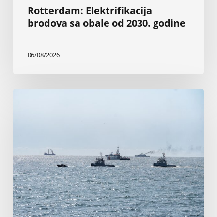
Rotterdam: Elektrifikacija
brodova sa obale od 2030. godine
06/08/2026
Napadi
u
Crnom
moru
guše
trgovinu
žitaricama,
ugljem
i
željeznom
rudom