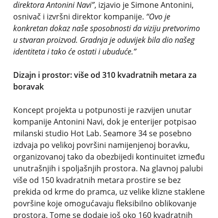
direktora Antonini Navi”
, izjavio je Simone Antonini,
osnivač i izvršni direktor kompanije.
“Ovo je
konkretan dokaz naše sposobnosti da viziju pretvorimo
u stvaran proizvod. Gradnja je oduvijek bila dio našeg
identiteta i tako će ostati i ubuduće.”
Dizajn i prostor: više od 310 kvadratnih metara za
boravak
Koncept projekta u potpunosti je razvijen unutar
kompanije Antonini Navi, dok je enterijer potpisao
milanski studio Hot Lab. Seamore 34 se posebno
izdvaja po velikoj površini namijenjenoj boravku,
organizovanoj tako da obezbijedi kontinuitet između
unutrašnjih i spoljašnjih prostora. Na glavnoj palubi
više od 150 kvadratnih metara prostire se bez
prekida od krme do pramca, uz velike klizne staklene
površine koje omogućavaju fleksibilno oblikovanje
prostora. Tome se dodaje još oko 160 kvadratnih