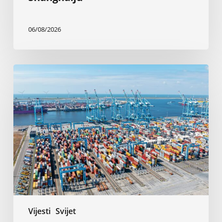
06/08/2026
Rotterdam:
Elektrifikacija
brodova
sa
obale
od
2030.
godine
Vijesti
Svijet