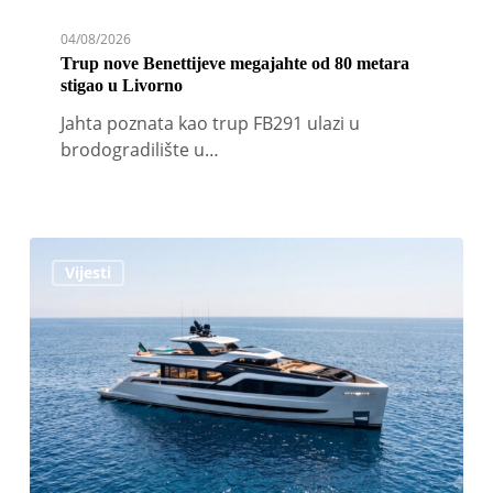
04/08/2026
Trup nove Benettijeve megajahte od 80 metara
stigao u Livorno
Jahta poznata kao trup FB291 ulazi u
brodogradilište u…
Tecnomarine
Vijesti
Yachts
se
vraća
sa
novom
linijom
aluminijumskih
jahti