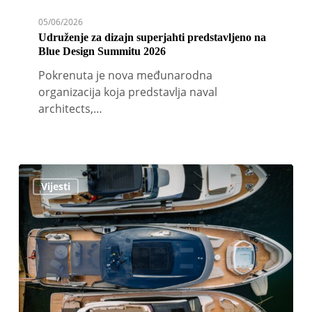
05/06/2026
Udruženje za dizajn superjahti predstavljeno na
Blue Design Summitu 2026
Pokrenuta je nova međunarodna
organizacija koja predstavlja naval
architects,…
Cannes
Vijesti
Yachting
Festival
otvorio
prodaju
ulaznica
za
izdanje
2026.