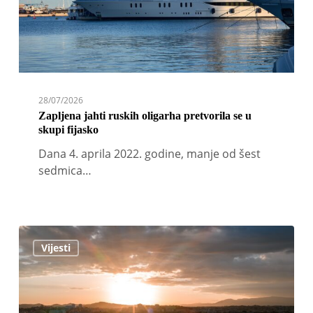
skupi
fijasko
28/07/2026
Zapljena jahti ruskih oligarha pretvorila se u
skupi fijasko
Dana 4. aprila 2022. godine, manje od šest
sedmica…
U
Vijesti
Francuskoj
predložena
zabrana
superjahti