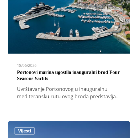
brod
Four
Seasons
Yachts
18/06/2026
Portonovi marina ugostila inauguralni brod Four
Seasons Yachts
Uvrštavanje Portonovog u inauguralnu
mediteransku rutu ovog broda predstavlja…
D-
Vijesti
Marin