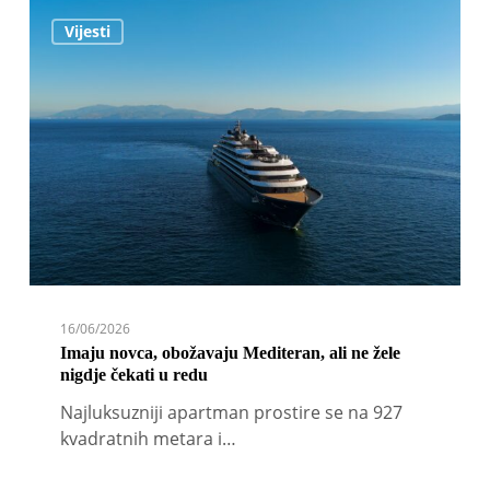
Imaju
Vijesti
novca,
obožavaju
Mediteran,
ali
ne
žele
nigdje
čekati
u
redu
16/06/2026
Imaju novca, obožavaju Mediteran, ali ne žele
nigdje čekati u redu
Najluksuzniji apartman prostire se na 927
kvadratnih metara i…