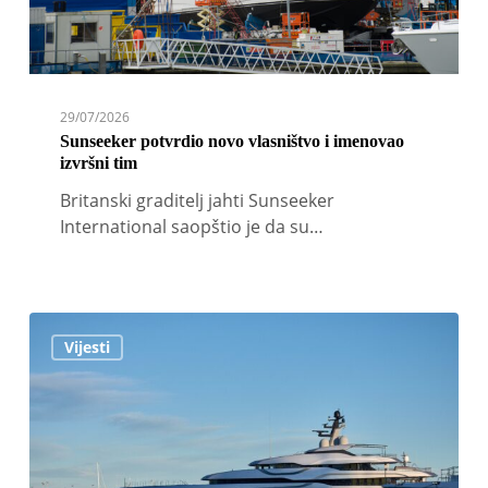
29/07/2026
Sunseeker potvrdio novo vlasništvo i imenovao
izvršni tim
Britanski graditelj jahti Sunseeker
International saopštio je da su…
Zapljena
Vijesti
jahti
ruskih
oligarha
pretvorila
se
u