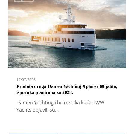
Damen
Yachting
Xplorer
60
jahta,
isporuka
planirana
za
2028.
17/07/2026
Prodata druga Damen Yachting Xplorer 60 jahta,
isporuka planirana za 2028.
Damen Yachting i brokerska kuća TWW
Yachts objavili su…