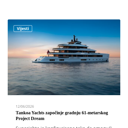
Tankoa
Vijesti
Yachts
započinje
gradnju
61-
metarskog
Project
Dream
12/06/2026
Tankoa Yachts započinje gradnju 61-metarskog
Project Dream