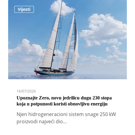
Upoznajte
Vijesti
Zero,
novu
jedrilicu
dugu
230
stopa
koja
u
potpunosti
koristi
obnovljivu
energiju
16/07/2026
Upoznajte Zero, novu jedrilicu dugu 230 stopa
koja u potpunosti koristi obnovljivu energiju
Njen hidrogeneracioni sistem snage 250 kW
proizvodi najveći dio…