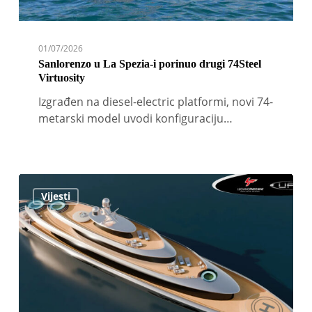
01/07/2026
Sanlorenzo u La Spezia-i porinuo drugi 74Steel
Virtuosity
Izgrađen na diesel-electric platformi, novi 74-
metarski model uvodi konfiguraciju…
Luciano
Vijesti
Facchini
Design
predstavlja
concept
yacht
Ufo