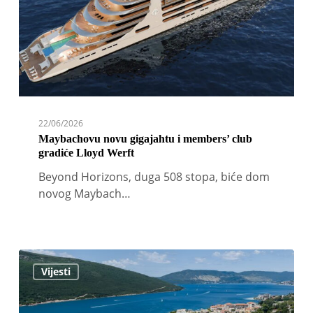
club
gradiće
Lloyd
Werft
22/06/2026
Maybachovu novu gigajahtu i members’ club
gradiće Lloyd Werft
Beyond Horizons, duga 508 stopa, biće dom
novog Maybach…
Portonovi
Vijesti
marina
ugostila
inauguralni