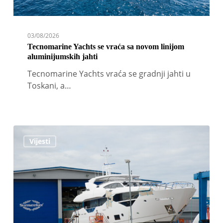
03/08/2026
Tecnomarine Yachts se vraća sa novom linijom
aluminijumskih jahti
Tecnomarine Yachts vraća se gradnji jahti u
Toskani, a…
Sunseeker
Vijesti
potvrdio
novo
vlasništvo
i
imenovao
izvršni
tim