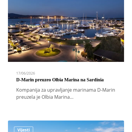
preuzeo
Olbia
Marina
na
Sardinia
17/06/2026
D-Marin preuzeo Olbia Marina na Sardinia
Kompanija za upravljanje marinama D-Marin
preuzela je Olbia Marina…
Novi
Vijesti
solarni