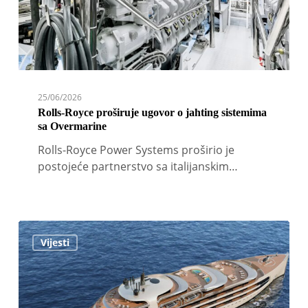
sa
Overmarine
25/06/2026
Rolls-Royce proširuje ugovor o jahting sistemima
sa Overmarine
Rolls-Royce Power Systems proširio je
postojeće partnerstvo sa italijanskim…
Maybachovu
Vijesti
novu
gigajahtu
i
members’