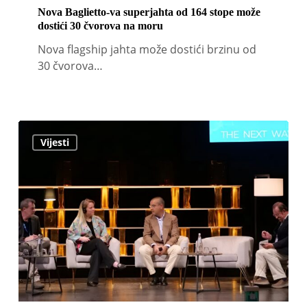
Nova Baglietto-va superjahta od 164 stope može
dostići 30 čvorova na moru
Nova flagship jahta može dostići brzinu od
30 čvorova…
Udruženje
Vijesti
za
dizajn
superjahti
predstavljeno
na
Blue
Design
Summitu
2026