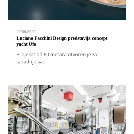
29/06/2026
Luciano Facchini Design predstavlja concept
yacht Ufo
Projekat od 60 metara otvoren je za
saradnju sa…
Rolls-
Vijesti
Royce
proširuje
ugovor
o
jahting
sistemima