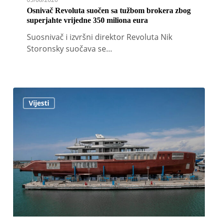
Osnivač Revoluta suočen sa tužbom brokera zbog
superjahte vrijedne 350 miliona eura
Suosnivač i izvršni direktor Revoluta Nik
Storonsky suočava se…
Trup
Vijesti
nove
Benettijeve
megajahte
od
80
metara
stigao
u
Livorno