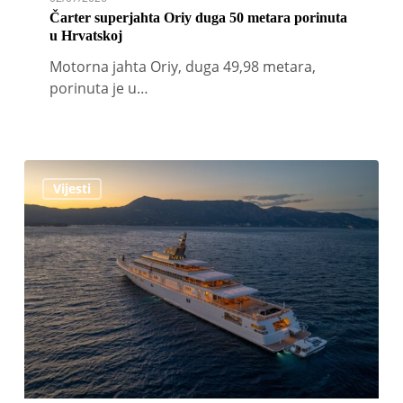
Čarter superjahta Oriy duga 50 metara porinuta
u Hrvatskoj
Motorna jahta Oriy, duga 49,98 metara,
porinuta je u…
Lürssen-
Vijesti
ova
superjahta
Rising
Sun
duga
139
metara
na
Mallorca-
i