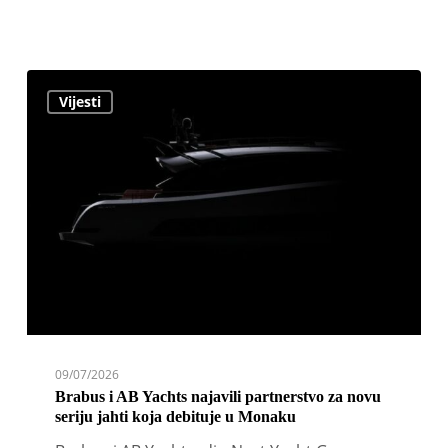
Brabus
Vijesti
i
AB
Yachts
najavili
partnerstvo
za
novu
seriju
jahti
koja
debituje
u
09/07/2026
Monaku
Brabus i AB Yachts najavili partnerstvo za novu
seriju jahti koja debituje u Monaku