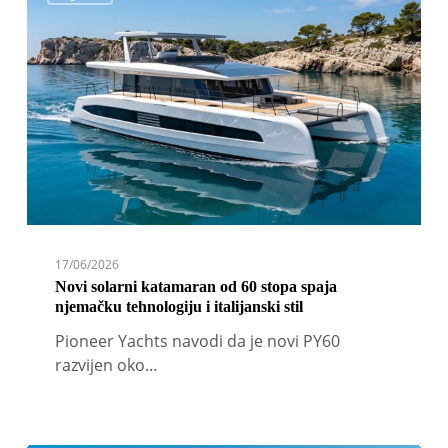
katamaran
od
60
stopa
spaja
njemačku
tehnologiju
i
italijanski
stil
17/06/2026
Novi solarni katamaran od 60 stopa spaja
njemačku tehnologiju i italijanski stil
Pioneer Yachts navodi da je novi PY60
razvijen oko…