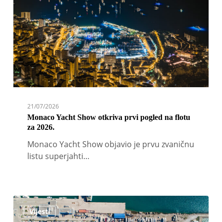
prvi
pogled
na
flotu
za
2026.
21/07/2026
Monaco Yacht Show otkriva prvi pogled na flotu
za 2026.
Monaco Yacht Show objavio je prvu zvaničnu
listu superjahti…
Durutović:
Vijesti
Marina