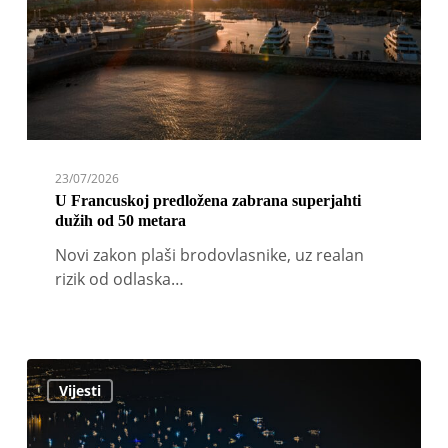
dužih
od
50
metara
23/07/2026
U Francuskoj predložena zabrana superjahti
dužih od 50 metara
Novi zakon plaši brodovlasnike, uz realan
rizik od odlaska…
Monaco
Vijesti
Yacht
Show
otkriva