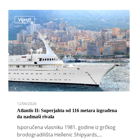
Atlantis
Vijesti
II:
Superjahta
od
116
metara
izgrađena
da
nadmaši
rivala
12/06/2026
Atlantis II: Superjahta od 116 metara izgrađena
da nadmaši rivala
Isporučena vlasniku 1981. godine iz grčkog
brodogradilišta Hellenic Shipyards,…