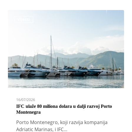
IFC
Vijesti
ulaže
80
miliona
dolara
u
dalji
razvoj
Porto
Montenegra
16/07/2026
IFC ulaže 80 miliona dolara u dalji razvoj Porto
Montenegra
Porto Montenegro, koji razvija kompanija
Adriatic Marinas, i IFC…