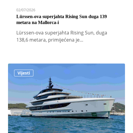
02/07/2026
Lürssen-ova superjahta Rising Sun duga 139
metara na Mallorca-i
Lürssen-ova superjahta Rising Sun, duga
138,6 metara, primijećena je…
Sanlorenzo
Vijesti
u
La
Spezia-
i
porinuo
drugi
74Steel
Virtuosity