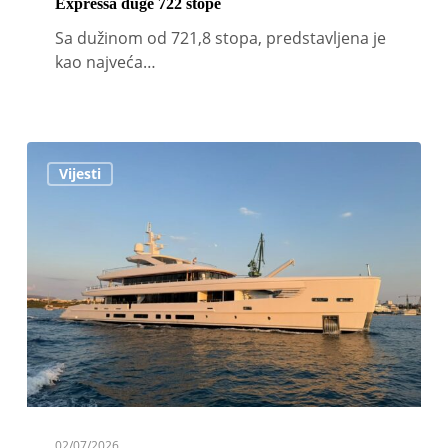
Expressa duge 722 stope
Sa dužinom od 721,8 stopa, predstavljena je
kao najveća…
Čarter
Vijesti
superjahta
Oriy
duga
50
metara
porinuta
u
Hrvatskoj
02/07/2026