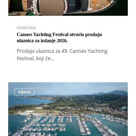
03/06/2026
Cannes Yachting Festival otvorio prodaju
ulaznica za izdanje 2026.
Prodaja ulaznica za 49. Cannes Yachting
Festival, koji će…
Završena
Vijesti
obnova
najveće
marine
na
Corfu
vrijedna