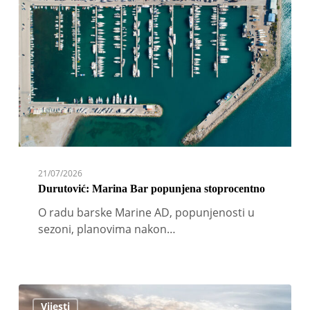
Bar
popunjena
stoprocentno
21/07/2026
Durutović: Marina Bar popunjena stoprocentno
O radu barske Marine AD, popunjenosti u
sezoni, planovima nakon…
Prodata
Vijesti
druga