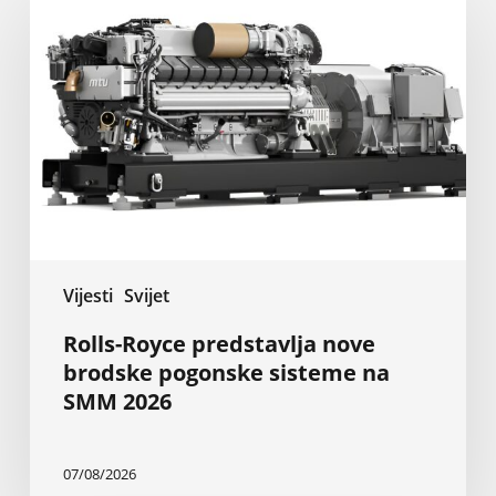
Royce
predstavlja
nove
brodske
pogonske
sisteme
na
SMM
2026
Vijesti
Svijet
Rolls-Royce predstavlja nove
brodske pogonske sisteme na
SMM 2026
07/08/2026