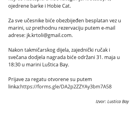
ojedrene barke i Hobie Cat.
Za sve učesnike biće obezbijeđen besplatan vez u
marini, uz prethodnu rezervaciju putem e-mail
adrese: jk.krtoli@gmail.com.
Nakon takmičarskog dijela, zajednički ručak i
svečana dodjela nagrada biće održani 31. maja u
18:30 u marini Luštica Bay.
Prijave za regatu otvorene su putem
linka:
https://forms.gle/DA2p2ZZYAy3bm7A58
Izvor: Lustica Bay