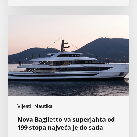
Nova
Baglietto-
va
superjahta
od
199
stopa
najveća
je
do
sada
Vijesti
Nautika
Nova Baglietto-va superjahta od
199 stopa najveća je do sada