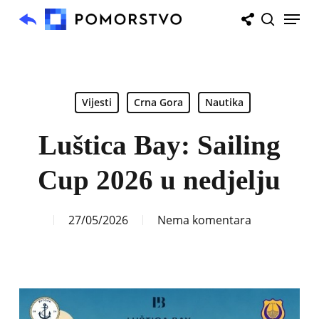
Skip
Menu
to
search
main
content
Vijesti
Crna Gora
Nautika
Luštica Bay: Sailing
Cup 2026 u nedjelju
27/05/2026
Nema komentara