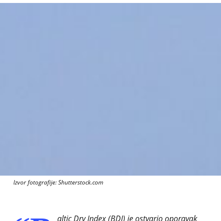
Izvor fotografije: Shutterstock.com
altic Dry Index (BDI) je ostvario oporavak