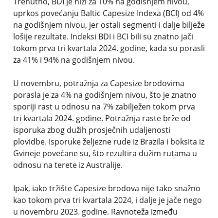
Trenutno, BDI je niži za 10% na godišnjem nivou,
uprkos povećanju Baltic Capesize Indexa (BCI) od 4%
na godišnjem nivou, jer ostali segmenti i dalje bilježe
lošije rezultate. Indeksi BDI i BCI bili su znatno jači
tokom prva tri kvartala 2024. godine, kada su porasli
za 41% i 94% na godišnjem nivou.
U novembru, potražnja za Capesize brodovima
porasla je za 4% na godišnjem nivou, što je znatno
sporiji rast u odnosu na 7% zabilježen tokom prva
tri kvartala 2024. godine. Potražnja raste brže od
isporuka zbog dužih prosječnih udaljenosti
plovidbe. Isporuke željezne rude iz Brazila i boksita iz
Gvineje povećane su, što rezultira dužim rutama u
odnosu na terete iz Australije.
Ipak, iako tržište Capesize brodova nije tako snažno
kao tokom prva tri kvartala 2024, i dalje je jače nego
u novembru 2023. godine. Ravnoteža između