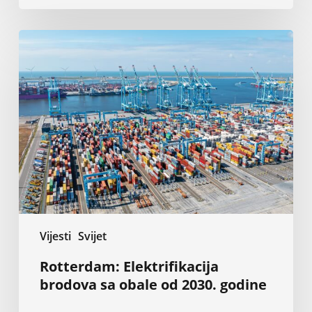
Rotterdam:
Elektrifikacija
brodova
sa
obale
od
2030.
godine
Vijesti
Svijet
Rotterdam: Elektrifikacija
brodova sa obale od 2030. godine