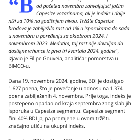
“B
od početka novembra zahvaljujući jačim
Capesize vozarinama, ali je indeks i dalje
niži za 10% na godišnjem nivou. Tržište Capesize
brodova je zabilježilo rast od 1% u isporukama do sada
u novembru u poređenju sa oktobrom 2024. i
novembrom 2023. Međutim, taj rast nije dovoljan da
dostigne vrhunce iz prva tri kvartala 2024. godine
“,
izjavio je Filipe Gouveia, analitičar pomorstva u
BIMCO-u.
Dana 19. novembra 2024. godine, BDI je dostigao
1.627 poena, što je povećanje u odnosu na 1.374
poena zabilježenih 4. novembra. Prije toga, indeks je
postepeno opadao od kraja septembra zbog slabijih
isporuka u Capesize segmentu. Capesize segment
čini 40% BDI-ja, pa promjene u ovom tržištu
značajno utiču na ukupni indeks.