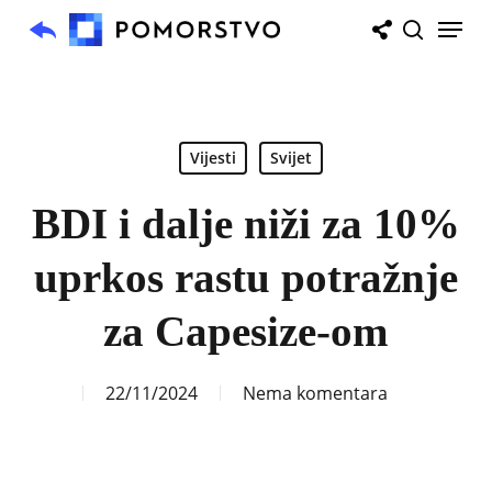
Skip
Menu
to
search
main
content
Vijesti
Svijet
BDI i dalje niži za 10%
uprkos rastu potražnje
za Capesize-om
22/11/2024
Nema komentara