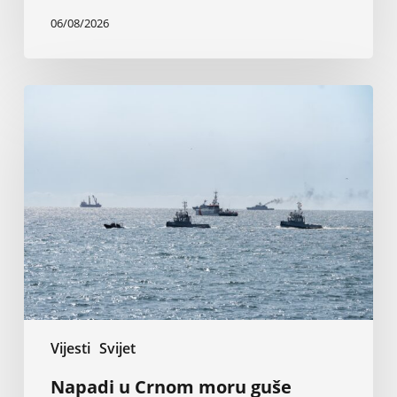
06/08/2026
Napadi
u
Crnom
moru
guše
trgovinu
žitaricama,
ugljem
i
željeznom
rudom
Vijesti
Svijet
Napadi u Crnom moru guše