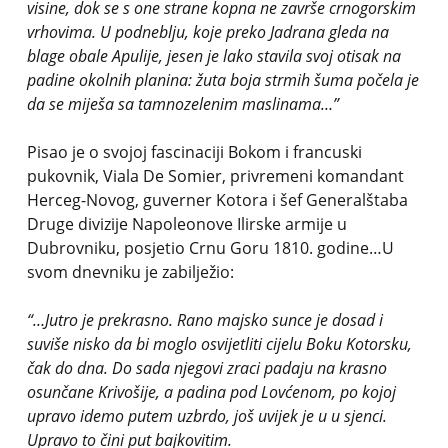
visine, dok se s one strane kopna ne završe crnogorskim
vrhovima. U podneblju, koje preko Jadrana gleda na
blage obale Apulije, jesen je lako stavila svoj otisak na
padine okolnih planina: žuta boja strmih šuma počela je
da se miješa sa tamnozelenim maslinama…”
Pisao je o svojoj fascinaciji Bokom i francuski
pukovnik, Viala De Somier, privremeni komandant
Herceg-Novog, guverner Kotora i šef Generalštaba
Druge divizije Napoleonove Ilirske armije u
Dubrovniku, posjetio Crnu Goru 1810. godine…U
svom dnevniku je zabilježio:
“…
Jutro je prekrasno. Rano majsko sunce je dosad i
suviše nisko da bi moglo osvijetliti cijelu Boku Kotorsku,
čak do dna. Do sada njegovi zraci padaju na krasno
osunčane Krivošije, a padina pod Lovćenom, po kojoj
upravo idemo putem uzbrdo, još uvijek je u u sjenci.
Upravo to čini put bajkovitim.