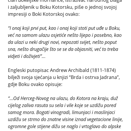
član Bokeljske mornarice, istraživač narodnog blaga
i zaljubljenik u Boku Kotorsku, piše o jednoj svojoj
impresiji o Boki Kotorskoj ovako:
“I onaj koji
prvi put, kao i onaj koji stoti put uđe u Boku,
već na samom ulazu osjetiće nešto lijepo i posebno, kao
da ulazi u neki drugi novi, nepozati svijet, nešto poput
sna, nešto drugačije što se se da objasniti, već to treba
vidjeti i doživjeti”..
.
Engleski putopisac Andrew Archibald (1811-1874)
bilježi svoja sjećanja u knjizi “Brda i ostrva Jadrana”,
gdje Boku ovako opisuje:
“…Od Herceg-Novog na ulazu, do Kotora na kraju, duž
cijelog zaliva rasuta su sela i vile koje se uzdižu pored
samog mora. Bogati vinogradi, limunjaci i maslinjaci
uzdižu se strmo do znatne visine iznad vegetacione linije,
ogromne gole stijene dižu se naglo i vrtoglavo do alpske