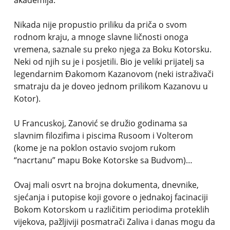
akademija.
Nikada nije propustio priliku da priča o svom
rodnom kraju, a mnoge slavne ličnosti onoga
vremena, saznale su preko njega za Boku Kotorsku.
Neki od njih su je i posjetili. Bio je veliki prijatelj sa
legendarnim Đakomom Kazanovom (neki istraživači
smatraju da je doveo jednom prilikom Kazanovu u
Kotor).
U Francuskoj, Zanović se družio godinama sa
slavnim filozifima i piscima Rusoom i Volterom
(kome je na poklon ostavio svojom rukom
“nacrtanu” mapu Boke Kotorske sa Budvom)…
Ovaj mali osvrt na brojna dokumenta, dnevnike,
sjećanja i putopise koji govore o jednakoj facinaciji
Bokom Kotorskom u različitim periodima proteklih
vijekova, pažljiviji posmatrači Zaliva i danas mogu da