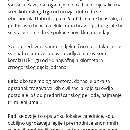
Varvara. Kaže, da toga nije bilo radila bi mješalica na
sred kotorskog Trga od oružja, dobro bi se
izbetonirala Dobrota, pa ni
R
od Risna ne bi ostalo, a
po Perastu bi nicala eloksirana bravarija, burgijale bi
se stare zidine da se prikače novi klima-uređaji.
Sve do nedavno, samo je djelimično i bilo tako. Jer je
sve nabrojano već odavno vidljivo na svakom
koraku u krugu od 50 najvažnijih kilometara
crnogorskog dijela Jadrana.
Bitka oko tog malog prostora, danas je bitka za
opstanak tragova velikih civilizacija koje su ovdje
postojale još od predhrišćanskog perioda, najmanje
tri milenijuma…
Radi se ovdje i o opstanku lokalne zajednice, koju
ozbiljno ugrožavaju legije i prethodnice anonimnih