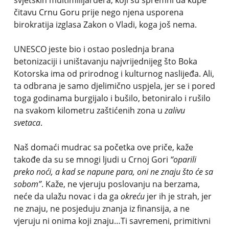
svjetskih multimilijardera, koji su spremni da kupe
čitavu Crnu Goru prije nego njena usporena
birokratija izglasa Zakon o Vladi, koga još nema.
UNESCO jeste bio i ostao poslednja brana
betonizaciji i uništavanju najvrijednijeg što Boka
Kotorska ima od prirodnog i kulturnog naslijeđa. Ali,
ta odbrana je samo djelimično uspjela, jer se i pored
toga godinama burgijalo i bušilo, betoniralo i rušilo
na svakom kilometru zaštićenih zona u
zalivu
svetaca
.
Naš domaći mudrac sa početka ove priče, kaže
takođe da su se mnogi ljudi u Crnoj Gori
“oparili
preko noći, a kad se napune para, oni ne znaju što će sa
sobom”
. Kaže, ne vjeruju poslovanju na berzama,
neće da ulažu novac i da ga
okreću
jer ih je strah, jer
ne znaju, ne posjeduju znanja iz finansija, a ne
vjeruju ni onima koji znaju…Ti savremeni, primitivni