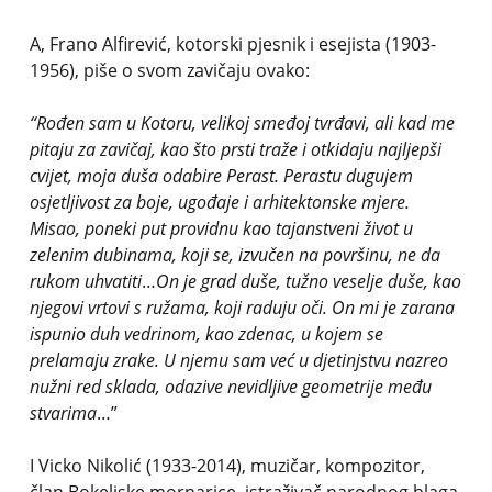
A, Frano Alfirević, kotorski pjesnik i esejista (1903-
1956), piše o svom zavičaju ovako:
“
Rođen sam u Kotoru, velikoj smeđoj tvrđavi, ali kad me
pitaju za zavičaj, kao što prsti traže i otkidaju najljepši
cvijet, moja duša odabire Perast. Perastu dugujem
osjetljivost za boje, ugođaje i arhitektonske mjere.
Misao, poneki put providnu kao tajanstveni život u
zelenim dubinama, koji se, izvučen na površinu, ne da
rukom uhvatiti
…
On je grad duše, tužno veselje duše, kao
njegovi vrtovi s ružama, koji raduju oči. On mi je zarana
ispunio duh vedrinom, kao zdenac, u kojem se
prelamaju zrake. U njemu sam već u djetinjstvu nazreo
nužni red sklada, odazive nevidljive geometrije među
stvarima
…”
I Vicko Nikolić (1933-2014), muzičar, kompozitor,