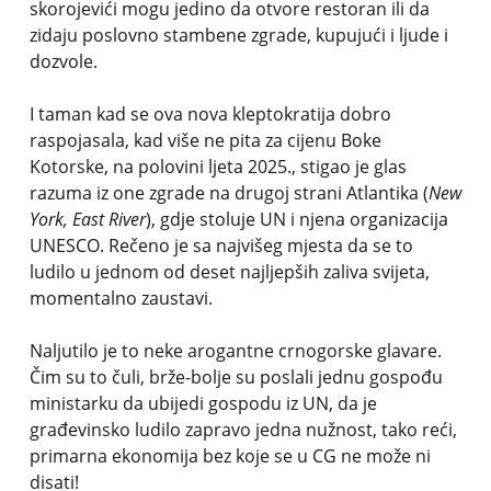
skorojevići mogu jedino da otvore restoran ili da
zidaju poslovno stambene zgrade, kupujući i ljude i
dozvole.
I taman kad se ova nova kleptokratija dobro
raspojasala, kad više ne pita za cijenu Boke
Kotorske, na polovini ljeta 2025., stigao je glas
razuma iz one zgrade na drugoj strani Atlantika (
New
York, East River
), gdje stoluje UN i njena organizacija
UNESCO. Rečeno je sa najvišeg mjesta da se to
ludilo u jednom od deset najljepših zaliva svijeta,
momentalno zaustavi.
Naljutilo je to neke arogantne crnogorske glavare.
Čim su to čuli, brže-bolje su poslali jednu gospođu
ministarku da ubijedi gospodu iz UN, da je
građevinsko ludilo zapravo jedna nužnost, tako reći,
primarna ekonomija bez koje se u CG ne može ni
disati!