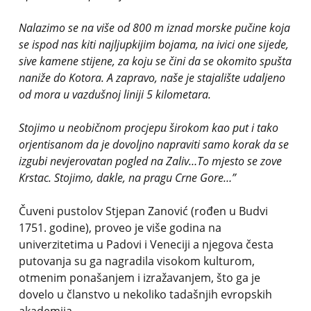
Nalazimo se na više od 800 m iznad morske pučine koja
se ispod nas kiti najljupkijim bojama, na ivici one sijede,
sive kamene stijene, za koju se čini da se okomito spušta
naniže do Kotora. A zapravo, naše je stajalište udaljeno
od mora u vazdušnoj liniji 5 kilometara.
Stojimo u neobičnom procjepu širokom kao put i tako
orjentisanom da je dovoljno napraviti samo korak da se
izgubi nevjerovatan pogled na Zaliv…To mjesto se zove
Krstac. Stojimo, dakle, na pragu Crne Gore…”
Čuveni pustolov Stjepan Zanović (rođen u Budvi
1751. godine), proveo je više godina na
univerzitetima u Padovi i Veneciji a njegova česta
putovanja su ga nagradila visokom kulturom,
otmenim ponašanjem i izražavanjem, što ga je
dovelo u članstvo u nekoliko tadašnjih evropskih