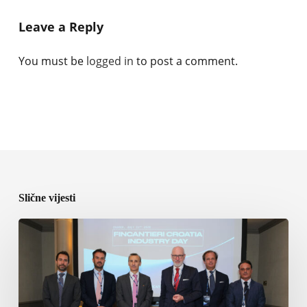
Leave a Reply
You must be
logged in
to post a comment.
Slične vijesti
Fincantieri
jača
industrijsku
saradnju
u