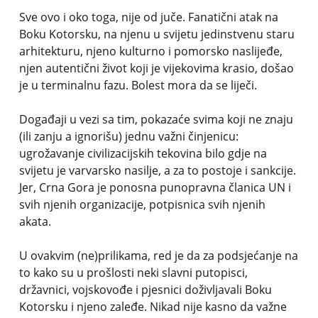
Sve ovo i oko toga, nije od juče. Fanatični atak na
Boku Kotorsku, na njenu u svijetu jedinstvenu staru
arhitekturu, njeno kulturno i pomorsko naslijeđe,
njen autentični život koji je vijekovima krasio, došao
je u terminalnu fazu. Bolest mora da se liječi.
Događaji u vezi sa tim, pokazaće svima koji ne znaju
(ili zanju a ignorišu) jednu važni činjenicu:
ugrožavanje civilizacijskih tekovina bilo gdje na
svijetu je varvarsko nasilje, a za to postoje i sankcije.
Jer, Crna Gora je ponosna punopravna članica UN i
svih njenih organizacije, potpisnica svih njenih
akata.
U ovakvim (ne)prilikama, red je da za podsjećanje na
to kako su u prošlosti neki slavni putopisci,
državnici, vojskovođe i pjesnici doživljavali Boku
Kotorsku i njeno zaleđe. Nikad nije kasno da važne