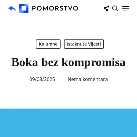
Skip
Menu
to
search
main
content
Kolumne
Istaknute Vijesti
Boka bez kompromisa
09/08/2025
Nema komentara