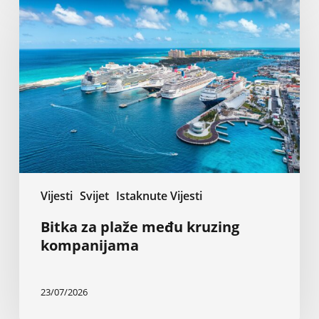
za
plaže
među
kruzing
kompanijama
Vijesti
Svijet
Istaknute Vijesti
Bitka za plaže među kruzing
kompanijama
23/07/2026