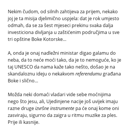
Nekim čudom, od silnih zahtijeva za prijem, nekako
joj je ta misija djelimično uspjela: dat je rok umjesto
odmah, da se za šest mjeseci prekinu svaka dalja
investiciona divljanja u zaštićenim područjima u sve
tri opštine Boke Kotorske…
A, onda je onaj nadležni ministar digao galamu do
neba, da to neće moći tako, da je to nemoguće, ko je
taj UNESCO da nama kaže tako nešto, došao je na
skandaloznu ideju o nekakvom
referendumu
građana
Boke i slično…
Možda neki domaći vladari vide sebe moćnijima
nego što jesu, ali, Ujedinjene nacije još uvijek imaju
razne druge
izvršne instrumente
pa će onaj kome oni
zasviraju, sigurno da zaigra u ritmu muzike za ples.
Prije ili kasnije.