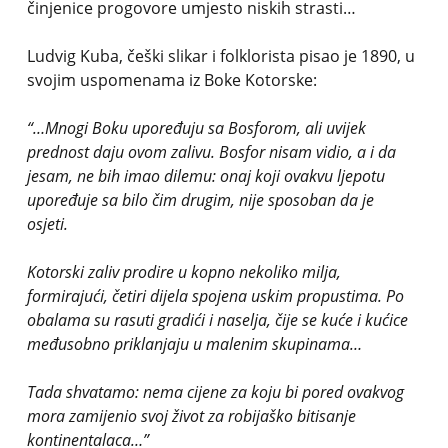
činjenice progovore umjesto niskih strasti…
Ludvig Kuba, češki slikar i folklorista pisao je 1890, u
svojim uspomenama iz Boke Kotorske:
“…Mnogi Boku upoređuju sa Bosforom, ali uvijek
prednost daju ovom zalivu. Bosfor nisam vidio, a i da
jesam, ne bih imao dilemu: onaj koji ovakvu ljepotu
upoređuje sa bilo čim drugim, nije sposoban da je
osjeti.
Kotorski zaliv prodire u kopno nekoliko milja,
formirajući, četiri dijela spojena uskim propustima. Po
obalama su rasuti gradići i naselja, čije se kuće i kućice
međusobno priklanjaju u malenim skupinama…
Tada shvatamo: nema cijene za koju bi pored ovakvog
mora zamijenio svoj život za robijaško bitisanje
kontinentalaca…”