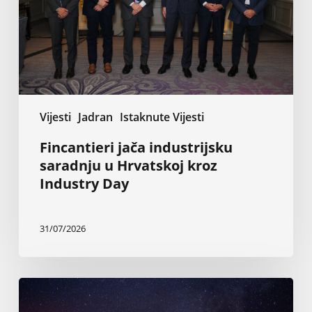
Hrvatskoj
kroz
Industry
Day
Vijesti
Jadran
Istaknute Vijesti
Fincantieri jača industrijsku
saradnju u Hrvatskoj kroz
Industry Day
31/07/2026
Zamka
u