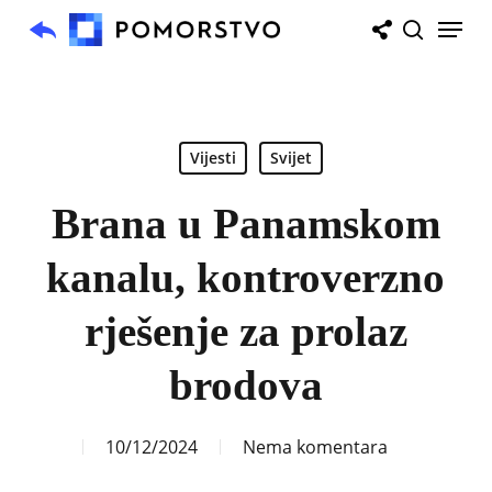
Skip
Menu
to
search
main
content
Vijesti
Svijet
Brana u Panamskom
kanalu, kontroverzno
rješenje za prolaz
brodova
10/12/2024
Nema komentara