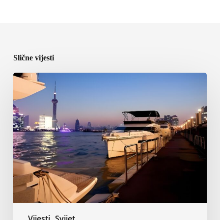
Slične vijesti
ICOMIA
predstavila
program
World
Marinas
Conference
2027
u
Shanghaiju
Vijesti
Svijet