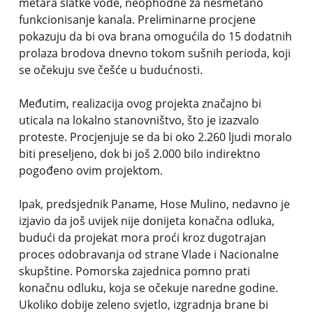
metara slatke vode, neophodne za nesmetano
funkcionisanje kanala. Preliminarne procjene
pokazuju da bi ova brana omogućila do 15 dodatnih
prolaza brodova dnevno tokom sušnih perioda, koji
se očekuju sve češće u budućnosti.
Međutim, realizacija ovog projekta značajno bi
uticala na lokalno stanovništvo, što je izazvalo
proteste. Procjenjuje se da bi oko 2.260 ljudi moralo
biti preseljeno, dok bi još 2.000 bilo indirektno
pogođeno ovim projektom.
Ipak, predsjednik Paname, Hose Mulino, nedavno je
izjavio da još uvijek nije donijeta konačna odluka,
budući da projekat mora proći kroz dugotrajan
proces odobravanja od strane Vlade i Nacionalne
skupštine. Pomorska zajednica pomno prati
konačnu odluku, koja se očekuje naredne godine.
Ukoliko dobije zeleno svjetlo, izgradnja brane bi