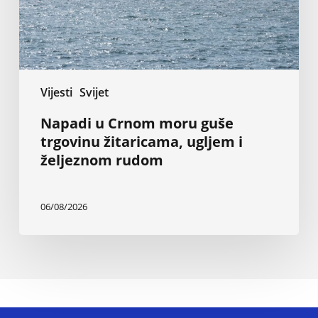
ugljem
i
željeznom
rudom
Vijesti
Svijet
Napadi u Crnom moru guše
trgovinu žitaricama, ugljem i
željeznom rudom
06/08/2026