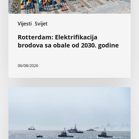
Vijesti
Svijet
Rotterdam: Elektrifikacija
brodova sa obale od 2030. godine
06/08/2026
Napadi
u
Crnom
moru
guše
trgovinu
žitaricama,