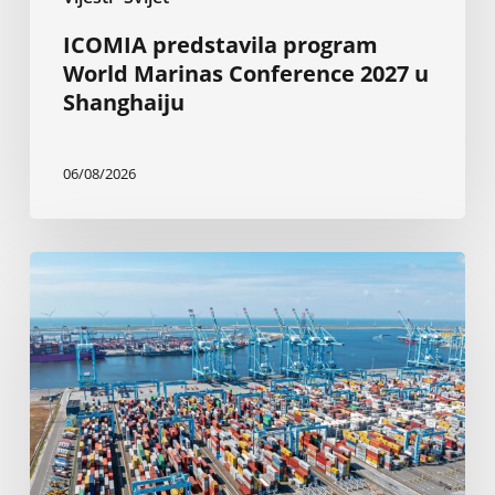
ICOMIA predstavila program
World Marinas Conference 2027 u
Shanghaiju
06/08/2026
Rotterdam:
Elektrifikacija
brodova
sa
obale
od
2030.
godine