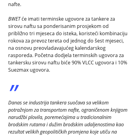
nafte.
BWET
će imati terminske ugovore za tankere za
sirovu naftu sa ponderisanim prosjekom od
približno tri mjeseca do isteka, koristeći kombinaciju
rokova za prevoz tereta od jednog do šest mjeseci,
na osnovu preovladavajućeg kalendarskog
rasporeda. Početna dodjela terminskih ugovora za
tankersku sirovu naftu biće 90% VLCC ugovora i 10%
Suezmax ugovora.
”
Danas se industrija tankera suočava sa velikom
potražnjom za transportom nafte, ograničenom knjigom
narudžbi plovila, poremećajima u tradicionalnim
brodskim rutama i dužim brodskim udaljenostima kao
rezultat velikih geopolitičkih promjena koje utiču na