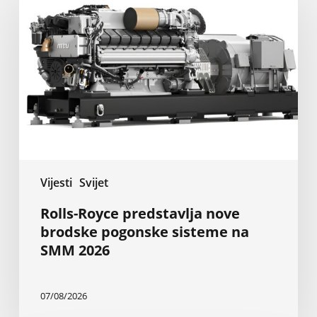
predstavlja
nove
brodske
pogonske
sisteme
na
SMM
2026
Vijesti
Svijet
Rolls-Royce predstavlja nove
brodske pogonske sisteme na
SMM 2026
07/08/2026