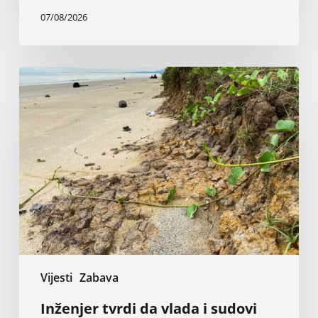
07/08/2026
Inženjer
tvrdi
da
vlada
i
sudovi
ignorišu
50
godina
istraživanja
o
eroziji
Vijesti
Zabava
Inženjer tvrdi da vlada i sudovi