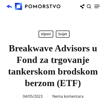
Skip
Menu
to
search
main
content
Vijesti
Svijet
Breakwave Advisors u
Fond za trgovanje
tankerskom brodskom
berzom (ETF)
04/05/2023
Nema komentara