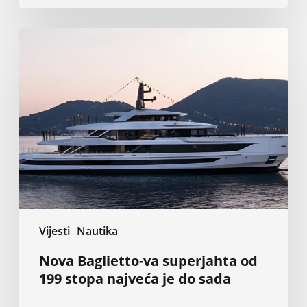
Nova
Baglietto-
va
superjahta
od
199
stopa
najveća
je
do
sada
Vijesti
Nautika
Nova Baglietto-va superjahta od
199 stopa najveća je do sada