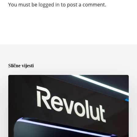
You must be
logged in
to post a comment.
Slične vijesti
Osnivač
Revoluta
suočen
sa
tužbom
brokera
zbog
superjahte