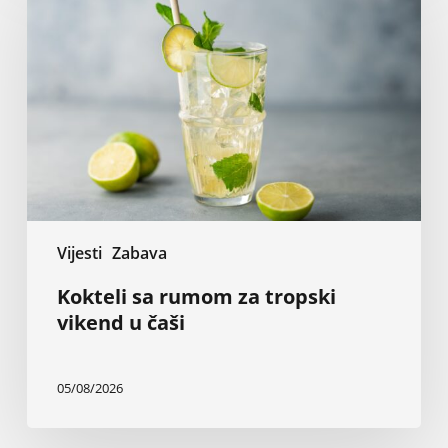
rumom
za
tropski
vikend
u
čaši
Vijesti
Zabava
Kokteli sa rumom za tropski
vikend u čaši
05/08/2026