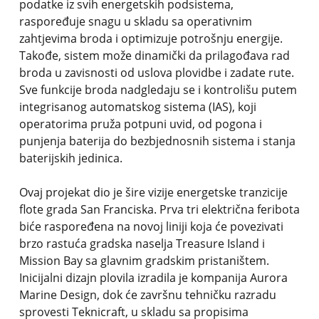
podatke iz svih energetskih podsistema,
raspoređuje snagu u skladu sa operativnim
zahtjevima broda i optimizuje potrošnju energije.
Takođe, sistem može dinamički da prilagođava rad
broda u zavisnosti od uslova plovidbe i zadate rute.
Sve funkcije broda nadgledaju se i kontrolišu putem
integrisanog automatskog sistema (IAS), koji
operatorima pruža potpuni uvid, od pogona i
punjenja baterija do bezbjednosnih sistema i stanja
baterijskih jedinica.
Ovaj projekat dio je šire vizije energetske tranzicije
flote grada San Franciska. Prva tri električna feribota
biće raspoređena na novoj liniji koja će povezivati
brzo rastuća gradska naselja Treasure Island i
Mission Bay sa glavnim gradskim pristaništem.
Inicijalni dizajn plovila izradila je kompanija Aurora
Marine Design, dok će završnu tehničku razradu
sprovesti Teknicraft, u skladu sa propisima