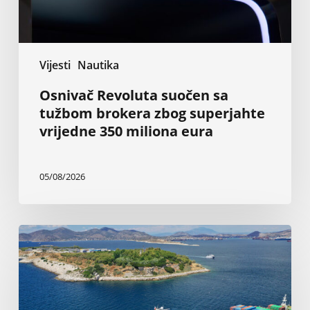
vrijedne
350
miliona
eura
Vijesti
Nautika
Osnivač Revoluta suočen sa
tužbom brokera zbog superjahte
vrijedne 350 miliona eura
05/08/2026
Grčki
brodovlasnici:
Nezaustavljive
investicije
u