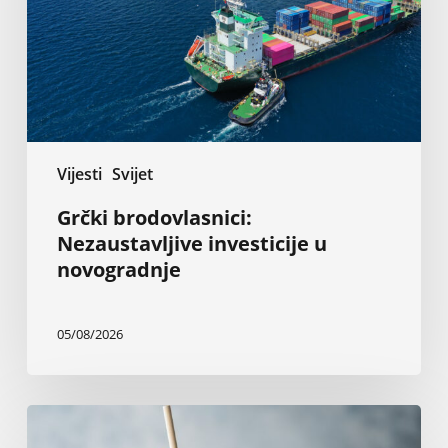
novogradnje
Vijesti
Svijet
Grčki brodovlasnici:
Nezaustavljive investicije u
novogradnje
05/08/2026
Kokteli
sa