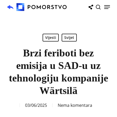
Skip
Menu
to
search
main
content
Vijesti
Svijet
Brzi feriboti bez
emisija u SAD-u uz
tehnologiju kompanije
Wärtsilä
03/06/2025
Nema komentara