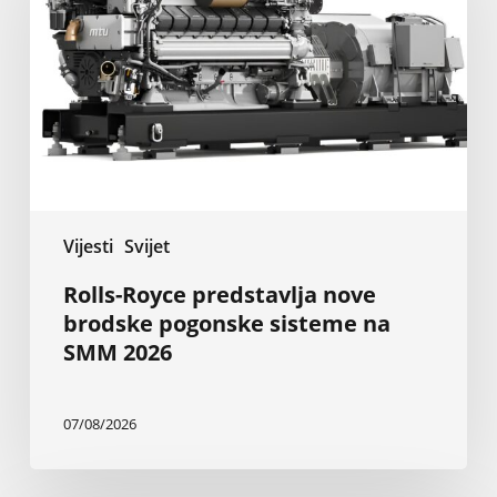
nove
brodske
pogonske
sisteme
na
SMM
2026
Vijesti
Svijet
Rolls-Royce predstavlja nove
brodske pogonske sisteme na
SMM 2026
07/08/2026