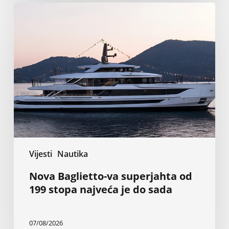
Nova
Baglietto-
va
superjahta
od
199
stopa
najveća
je
do
sada
Vijesti
Nautika
Nova Baglietto-va superjahta od
199 stopa najveća je do sada
07/08/2026