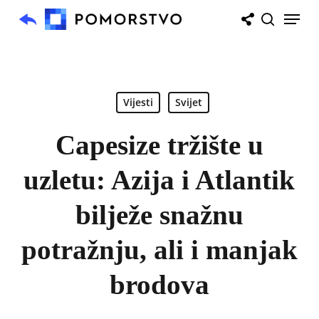
Skip
Menu
to
search
main
content
Vijesti
Svijet
Capesize tržište u
uzletu: Azija i Atlantik
bilježe snažnu
potražnju, ali i manjak
brodova