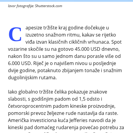
Izvor fotografije: Shutterstock.com
C
apesize tržište kraj godine dočekuje u
izuzetno snažnom ritmu, kakav se rijetko
viđa izvan klasičnih cikličnih vrhunaca. Spot
vozarine skočile su na gotovo 45.000 USD dnevno,
nakon što su u samo jednom danu porasle više od
6.000 USD. Riječ je o najvišem nivou u posljednje
dvije godine, potaknuto zbijanjem tonaže i snažnim
dugolinijskim rutama.
Iako globalno tržište čelika pokazuje znakove
slabosti, s godišnjim padom od 1,5 odsto i
četvoroprocentnim padom kineske proizvodnje,
pomorski prevoz željezne rude nastavlja da raste.
Američka investiciona kuća Jefferies navodi da je
kineski pad domaćeg rudarenja povećao potrebu za