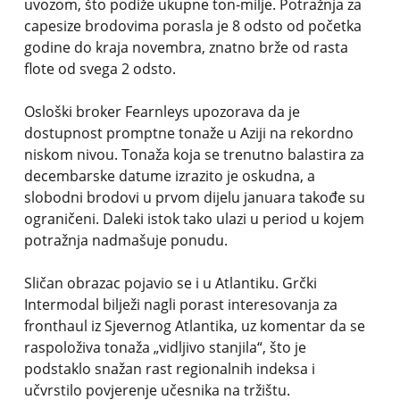
uvozom, što podiže ukupne ton-milje. Potražnja za
capesize brodovima porasla je 8 odsto od početka
godine do kraja novembra, znatno brže od rasta
flote od svega 2 odsto.
Osloški broker Fearnleys upozorava da je
dostupnost promptne tonaže u Aziji na rekordno
niskom nivou. Tonaža koja se trenutno balastira za
decembarske datume izrazito je oskudna, a
slobodni brodovi u prvom dijelu januara takođe su
ograničeni. Daleki istok tako ulazi u period u kojem
potražnja nadmašuje ponudu.
Sličan obrazac pojavio se i u Atlantiku. Grčki
Intermodal bilježi nagli porast interesovanja za
fronthaul iz Sjevernog Atlantika, uz komentar da se
raspoloživa tonaža „vidljivo stanjila“, što je
podstaklo snažan rast regionalnih indeksa i
učvrstilo povjerenje učesnika na tržištu.