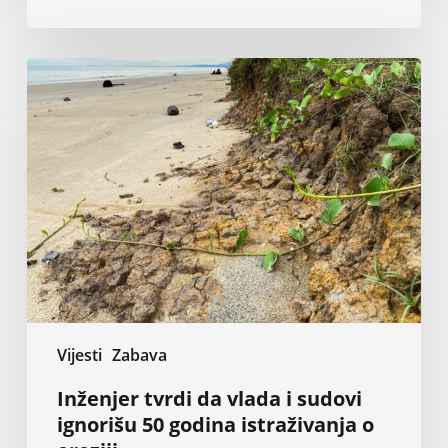
Inženjer
tvrdi
da
vlada
i
sudovi
ignorišu
50
godina
istraživanja
o
eroziji
Vijesti
Zabava
Inženjer tvrdi da vlada i sudovi
ignorišu 50 godina istraživanja o