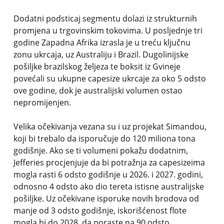
Dodatni podsticaj segmentu dolazi iz strukturnih
promjena u trgovinskim tokovima. U posljednje tri
godine Zapadna Afrika izrasla je u treću ključnu
zonu ukrcaja, uz Australiju i Brazil. Dugolinijske
pošiljke brazilskog željeza te boksit iz Gvineje
povećali su ukupne capesize ukrcaje za oko 5 odsto
ove godine, dok je australijski volumen ostao
nepromijenjen.
Velika očekivanja vezana su i uz projekat Simandou,
koji bi trebalo da isporučuje do 120 miliona tona
godišnje. Ako se ti volumeni pokažu dodatnim,
Jefferies procjenjuje da bi potražnja za capesizeima
mogla rasti 6 odsto godišnje u 2026. i 2027. godini,
odnosno 4 odsto ako dio tereta istisne australijske
pošiljke. Uz očekivane isporuke novih brodova od
manje od 3 odsto godišnje, iskorišćenost flote
mogla bi do 2028. da poraste na 90 odsto.