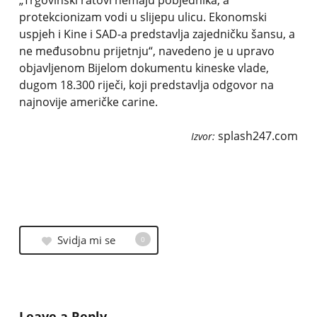
„Trgovinski ratovi nemaju pobjednika, a
protekcionizam vodi u slijepu ulicu. Ekonomski
uspjeh i Kine i SAD-a predstavlja zajedničku šansu, a
ne međusobnu prijetnju“, navedeno je u upravo
objavljenom Bijelom dokumentu kineske vlade,
dugom 18.300 riječi, koji predstavlja odgovor na
najnovije američke carine.
splash247.com
Izvor:
Svidja mi se
0
Leave a Reply