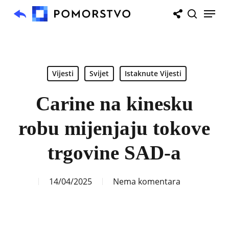
Skip
Menu
to
search
main
content
Vijesti
Svijet
Istaknute Vijesti
Carine na kinesku
robu mijenjaju tokove
trgovine SAD-a
14/04/2025
Nema komentara