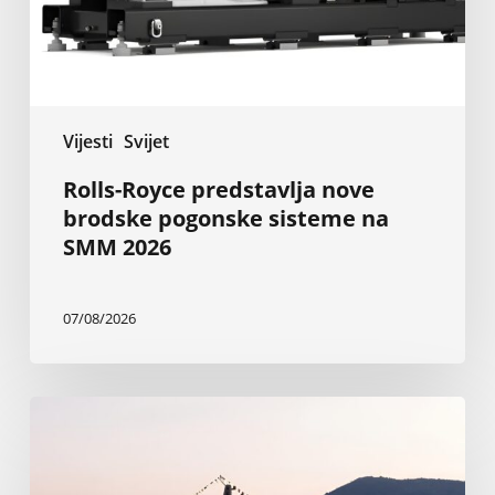
na
SMM
2026
Vijesti
Svijet
Rolls-Royce predstavlja nove
brodske pogonske sisteme na
SMM 2026
07/08/2026
Nova
Baglietto-
va
superjahta