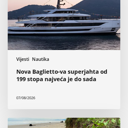
od
199
stopa
najveća
je
do
sada
Vijesti
Nautika
Nova Baglietto-va superjahta od
199 stopa najveća je do sada
07/08/2026
Inženjer
tvrdi