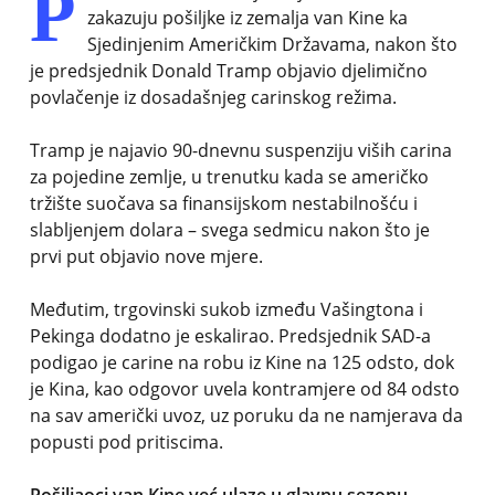
P
zakazuju pošiljke iz zemalja van Kine ka
Sjedinjenim Američkim Državama, nakon što
je predsjednik Donald Tramp objavio djelimično
povlačenje iz dosadašnjeg carinskog režima.
Tramp je najavio 90-dnevnu suspenziju viših carina
za pojedine zemlje, u trenutku kada se američko
tržište suočava sa finansijskom nestabilnošću i
slabljenjem dolara – svega sedmicu nakon što je
prvi put objavio nove mjere.
Međutim, trgovinski sukob između Vašingtona i
Pekinga dodatno je eskalirao. Predsjednik SAD-a
podigao je carine na robu iz Kine na 125 odsto, dok
je Kina, kao odgovor uvela kontramjere od 84 odsto
na sav američki uvoz, uz poruku da ne namjerava da
popusti pod pritiscima.