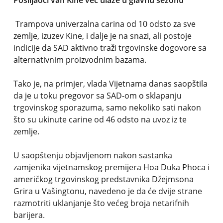
Pošiljaoci van Kine već ulaze u glavnu sezonu
Trampova univerzalna carina od 10 odsto za sve
zemlje, izuzev Kine, i dalje je na snazi, ali postoje
indicije da SAD aktivno traži trgovinske dogovore sa
alternativnim proizvodnim bazama.
Tako je, na primjer, vlada Vijetnama danas saopštila
da je u toku pregovor sa SAD-om o sklapanju
trgovinskog sporazuma, samo nekoliko sati nakon
što su ukinute carine od 46 odsto na uvoz iz te
zemlje.
U saopštenju objavljenom nakon sastanka
zamjenika vijetnamskog premijera Hoa Duka Phoca i
američkog trgovinskog predstavnika Džejmsona
Grira u Vašingtonu, navedeno je da će dvije strane
razmotriti uklanjanje što većeg broja netarifnih
barijera.