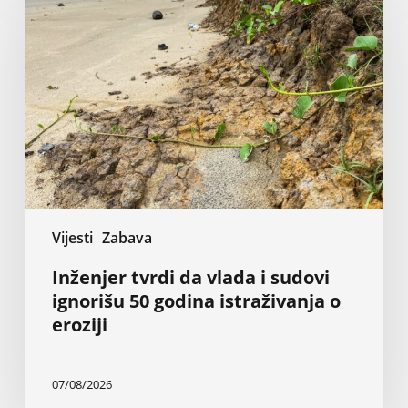
da
vlada
i
sudovi
ignorišu
50
godina
istraživanja
o
eroziji
Vijesti
Zabava
Inženjer tvrdi da vlada i sudovi
ignorišu 50 godina istraživanja o
eroziji
07/08/2026