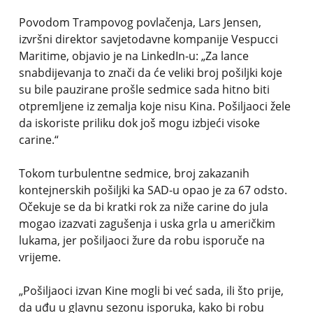
Povodom Trampovog povlačenja, Lars Jensen,
izvršni direktor savjetodavne kompanije Vespucci
Maritime, objavio je na LinkedIn-u: „Za lance
snabdijevanja to znači da će veliki broj pošiljki koje
su bile pauzirane prošle sedmice sada hitno biti
otpremljene iz zemalja koje nisu Kina. Pošiljaoci žele
da iskoriste priliku dok još mogu izbjeći visoke
carine.“
Tokom turbulentne sedmice, broj zakazanih
kontejnerskih pošiljki ka SAD-u opao je za 67 odsto.
Očekuje se da bi kratki rok za niže carine do jula
mogao izazvati zagušenja i uska grla u američkim
lukama, jer pošiljaoci žure da robu isporuče na
vrijeme.
„Pošiljaoci izvan Kine mogli bi već sada, ili što prije,
da uđu u glavnu sezonu isporuka, kako bi robu