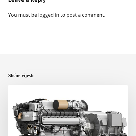
You must be
logged in
to post a comment.
Slične vijesti
Rolls-
Royce
predstavlja
nove
brodske
pogonske
sisteme