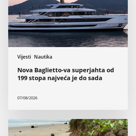
199
stopa
najveća
je
do
sada
Vijesti
Nautika
Nova Baglietto-va superjahta od
199 stopa najveća je do sada
07/08/2026
Inženjer
tvrdi