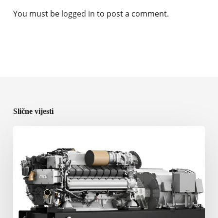
You must be
logged in
to post a comment.
Slične vijesti
Rolls-
Royce
predstavlja
nove
brodske
pogonske
sisteme
na