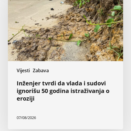
da
vlada
i
sudovi
ignorišu
50
godina
istraživanja
o
eroziji
Vijesti
Zabava
Inženjer tvrdi da vlada i sudovi
ignorišu 50 godina istraživanja o
eroziji
07/08/2026