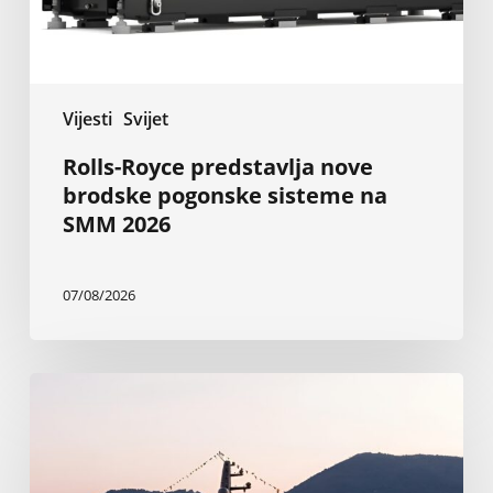
SMM
2026
Vijesti
Svijet
Rolls-Royce predstavlja nove
brodske pogonske sisteme na
SMM 2026
07/08/2026
Nova
Baglietto-
va
superjahta
od