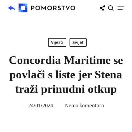
Skip
Menu
to
search
main
content
Vijesti
Svijet
Concordia Maritime se
povlači s liste jer Stena
traži prinudni otkup
24/01/2024
Nema komentara