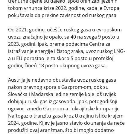
trenutne cijene su daleko ispod onih zabilježenih
tokom vrhunca krize 2022. godine, kada je Evropa
pokušavala da prekine zavisnost od ruskog gasa.
Od 2021. godine, učešće ruskog gasa u evropskom
uvozu značajno je opalo, sa 40 na svega 9 posto u
2023. godini. Ipak, prema podacima Centra za
istraživanje energije i čistog zraka, uvoz ruskog LNG-
a u EU porastao je za skoro 5 posto u protekloj
godini, čineći 18 posto ukupnog uvoza gasa.
Austrija je nedavno obustavila uvoz ruskog gasa
nakon pravnog spora s Gazprom-om, dok su
Slovačka i Mađarska jedine zemlje koje još uvijek
dobijaju ruski gas iz gasovoda. Ipak, petogodišnji
ugovor između Gazprom-a i ukrajinske kompanije
Naftogaz o tranzitu gasa kroz Ukrajinu ističe krajem
2024. godine. Kijev je jasno stavio do znanja da neće
produžiti ovaj aranžman, što bi moglo dodatno