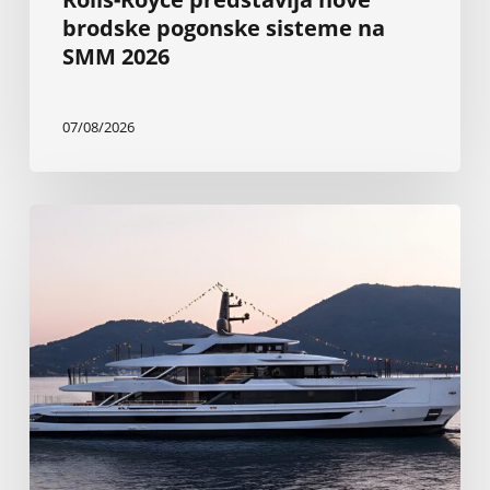
brodske pogonske sisteme na
SMM 2026
07/08/2026
Nova
Baglietto-
va
superjahta
od
199
stopa
najveća
je
do
sada