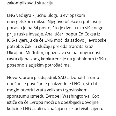
zakomplikovati situaciju.
LNG već igra ključnu ulogu u evropskom
energetskom miksu. Njegovo učešće u potrošnji
poraslo je na 34 posto, što je dvostruko više nego
prije ruske invazije. Analitičari poput Ed Coksa iz
ICIS-a vjeruju da će LNG moći da zadovolji evropske
potrebe, čak i u slučaju prekida tranzita kroz
Ukrajinu. Međutim, upozorava se na mogućnost
rasta cijena zbog konkurencije na globalnom tržištu,
posebno s azijskim potrošačima.
Novoizabrani predsjednik SAD-a Donald Trump
obećao je povećanje proizvodnje LNG-a, što bi
moglo otvoriti vrata velikom trgovinskom
sporazumu između Evrope i Washington-a. Cox
ističe da će Evropa moći da obezbijedi dovoljne
količine LNG-a, ali uz značajan rizik od viših cijena.