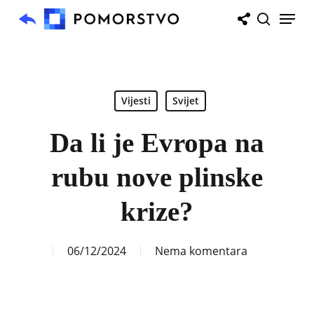
Skip
Menu
to
search
main
content
Vijesti
Svijet
Da li je Evropa na
rubu nove plinske
krize?
06/12/2024
Nema komentara