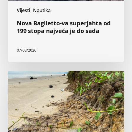
Vijesti
Nautika
Nova Baglietto-va superjahta od
199 stopa najveća je do sada
07/08/2026
Inženjer
tvrdi
da
vlada
i
sudovi
ignorišu
50
godina