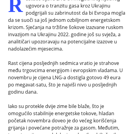
R
ugovora o tranzitu gasa kroz Ukrajinu
podgrijali su zabrinutost da bi Evropa mogla
da se suoči sa još jednom ozbiljnom energetskom
krizom. Sjećanja na tržišne šokove izazvane ruskom
invazijom na Ukrajinu 2022. godine još su svježa, a
analitičari upozoravaju na potencijalne izazove u
nadolazećim mjesecima.
Rast cijena posljednjih sedmica vratio je strahove
među trgovcima energijom i evropskim vladama. U
novembru je cijena LNG-a dostigla gotovo 49 eura
po megavat-satu, što je najviši nivo u posljednjih
godinu dana.
Iako su protekle dvije zime bile blaže, što je
omogućilo stabilnije energetske tokove, hladan
početak novembra doveo je do većeg korišćenja
grijanja i povećane potražnje za gasom. Međutim,