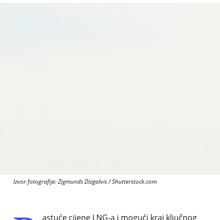
Izvor fotografije: Zigmunds Dizgalvis / Shutterstock.com
astuće cijene LNG-a i mogući kraj ključnog