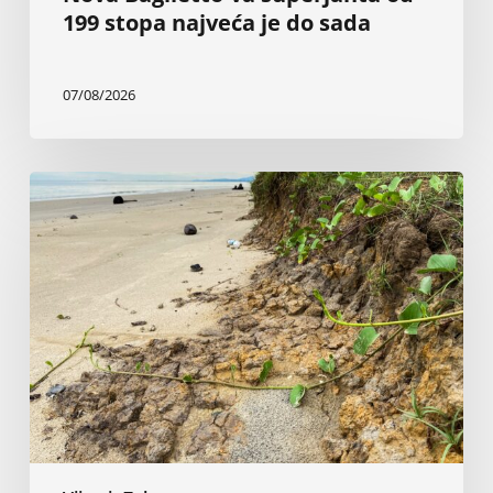
199 stopa najveća je do sada
07/08/2026
Inženjer
tvrdi
da
vlada
i
sudovi
ignorišu
50
godina
istraživanja
o
eroziji