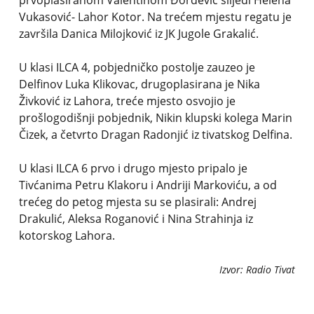
prvoplasiranom Valentinom Đorđević slijedi Helena
Vukasović- Lahor Kotor. Na trećem mjestu regatu je
završila Danica Milojković iz JK Jugole Grakalić.
U klasi ILCA 4, pobjedničko postolje zauzeo je
Delfinov Luka Klikovac, drugoplasirana je Nika
Živković iz Lahora, treće mjesto osvojio je
prošlogodišnji pobjednik, Nikin klupski kolega Marin
Čizek, a četvrto Dragan Radonjić iz tivatskog Delfina.
U klasi ILCA 6 prvo i drugo mjesto pripalo je
Tivćanima Petru Klakoru i Andriji Markoviću, a od
trećeg do petog mjesta su se plasirali: Andrej
Drakulić, Aleksa Roganović i Nina Strahinja iz
kotorskog Lahora.
Izvor: Radio Tivat