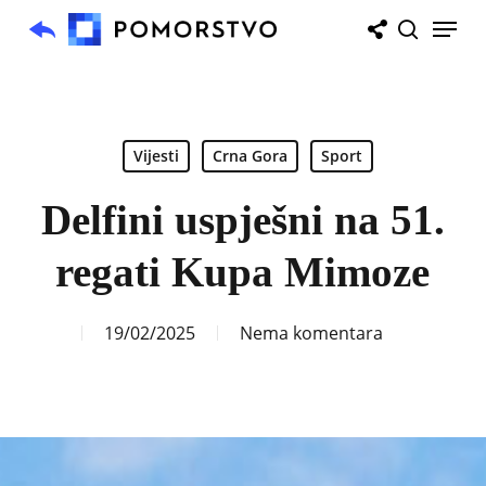
Skip
Menu
to
search
main
content
Vijesti
Crna Gora
Sport
Delfini uspješni na 51.
regati Kupa Mimoze
19/02/2025
Nema komentara