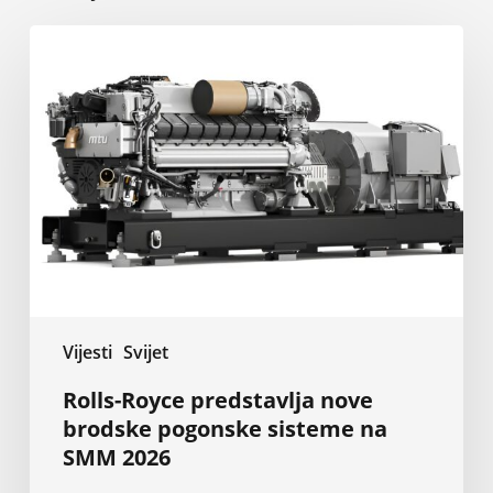
Rolls-
Royce
predstavlja
nove
brodske
pogonske
sisteme
na
SMM
2026
Vijesti
Svijet
Rolls-Royce predstavlja nove
brodske pogonske sisteme na
SMM 2026