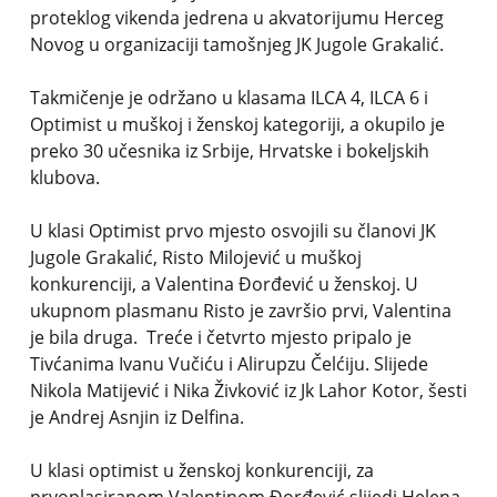
proteklog vikenda jedrena u akvatorijumu Herceg
Novog u organizaciji tamošnjeg JK Jugole Grakalić.
Takmičenje je održano u klasama ILCA 4, ILCA 6 i
Optimist u muškoj i ženskoj kategoriji, a okupilo je
preko 30 učesnika iz Srbije, Hrvatske i bokeljskih
klubova.
U klasi Optimist prvo mjesto osvojili su članovi JK
Jugole Grakalić, Risto Milojević u muškoj
konkurenciji, a Valentina Đorđević u ženskoj. U
ukupnom plasmanu Risto je završio prvi, Valentina
je bila druga. Treće i četvrto mjesto pripalo je
Tivćanima Ivanu Vučiću i Alirupzu Čelćiju. Slijede
Nikola Matijević i Nika Živković iz Jk Lahor Kotor, šesti
je Andrej Asnjin iz Delfina.
U klasi optimist u ženskoj konkurenciji, za