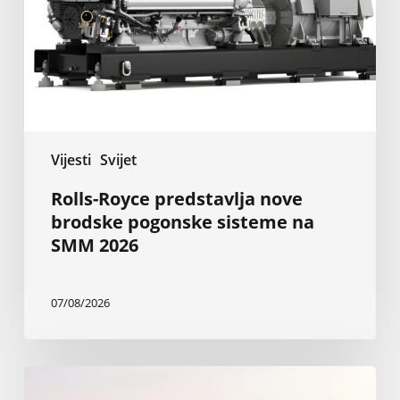
pogonske
sisteme
na
SMM
2026
Vijesti
Svijet
Rolls-Royce predstavlja nove
brodske pogonske sisteme na
SMM 2026
07/08/2026
Nova
Baglietto-