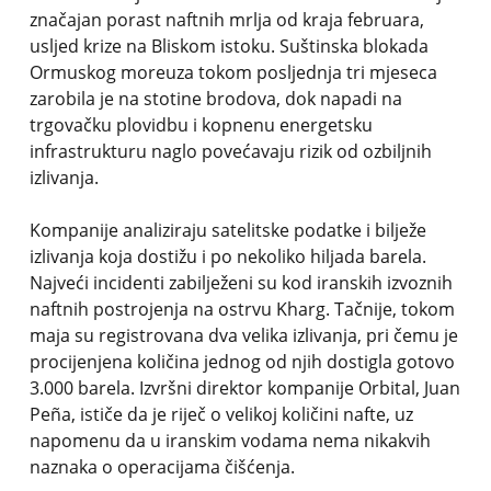
značajan porast naftnih mrlja od kraja februara,
usljed krize na Bliskom istoku. Suštinska blokada
Ormuskog moreuza tokom posljednja tri mjeseca
zarobila je na stotine brodova, dok napadi na
trgovačku plovidbu i kopnenu energetsku
infrastrukturu naglo povećavaju rizik od ozbiljnih
izlivanja.
Kompanije analiziraju satelitske podatke i bilježe
izlivanja koja dostižu i po nekoliko hiljada barela.
Najveći incidenti zabilježeni su kod iranskih izvoznih
naftnih postrojenja na ostrvu Kharg. Tačnije, tokom
maja su registrovana dva velika izlivanja, pri čemu je
procijenjena količina jednog od njih dostigla gotovo
3.000 barela. Izvršni direktor kompanije Orbital, Juan
Peña, ističe da je riječ o velikoj količini nafte, uz
napomenu da u iranskim vodama nema nikakvih
naznaka o operacijama čišćenja.