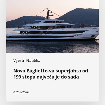
va
superjahta
od
199
stopa
najveća
je
do
sada
Vijesti
Nautika
Nova Baglietto-va superjahta od
199 stopa najveća je do sada
07/08/2026