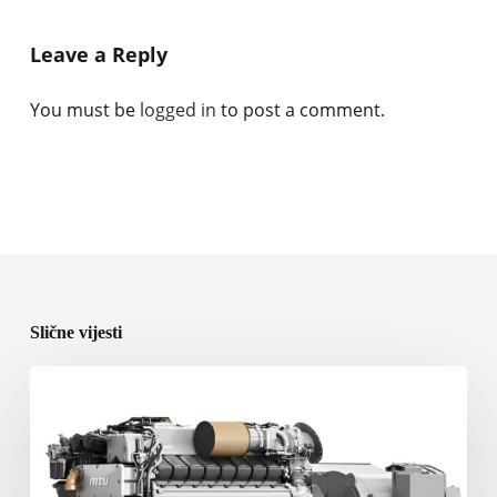
Leave a Reply
You must be
logged in
to post a comment.
Slične vijesti
Rolls-
Royce
predstavlja
nove
brodske