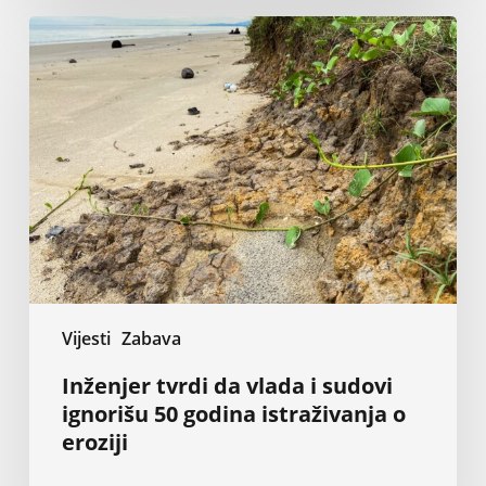
Inženjer
tvrdi
da
vlada
i
sudovi
ignorišu
50
godina
istraživanja
o
eroziji
Vijesti
Zabava
Inženjer tvrdi da vlada i sudovi
ignorišu 50 godina istraživanja o
eroziji