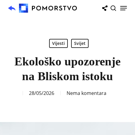
Skip
Menu
to
search
main
content
Vijesti
Svijet
Ekološko upozorenje
na Bliskom istoku
28/05/2026
Nema komentara