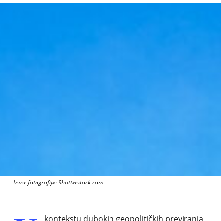
Izvor fotografije: Shutterstock.com
kontekstu dubokih geopolitičkih previranja