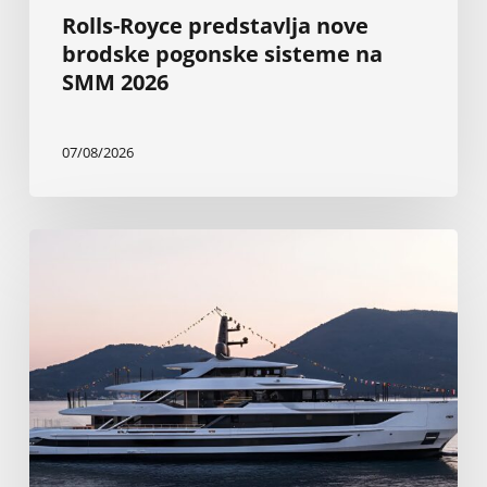
Rolls-Royce predstavlja nove
brodske pogonske sisteme na
SMM 2026
07/08/2026
Nova
Baglietto-
va
superjahta
od
199
stopa
najveća
je
do