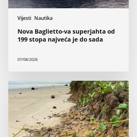
sada
Vijesti
Nautika
Nova Baglietto-va superjahta od
199 stopa najveća je do sada
07/08/2026
Inženjer
tvrdi
da
vlada
i
sudovi
ignorišu
50