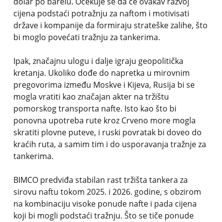
dolar po barelu. Očekuje se da će ovakav razvoj
cijena podstaći potražnju za naftom i motivisati
države i kompanije da formiraju strateške zalihe, što
bi moglo povećati tražnju za tankerima.
Ipak, značajnu ulogu i dalje igraju geopolitička
kretanja. Ukoliko dođe do napretka u mirovnim
pregovorima između Moskve i Kijeva, Rusija bi se
mogla vratiti kao značajan akter na tržištu
pomorskog transporta nafte. Isto kao što bi
ponovna upotreba rute kroz Crveno more mogla
skratiti plovne puteve, i ruski povratak bi doveo do
kraćih ruta, a samim tim i do usporavanja tražnje za
tankerima.
BIMCO predviđa stabilan rast tržišta tankera za
sirovu naftu tokom 2025. i 2026. godine, s obzirom
na kombinaciju visoke ponude nafte i pada cijena
koji bi mogli podstaći tražnju. Što se tiče ponude