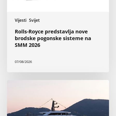
2026
Vijesti
Svijet
Rolls-Royce predstavlja nove
brodske pogonske sisteme na
SMM 2026
07/08/2026
Nova
Baglietto-
va
superjahta
od
199