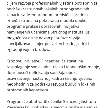
ciljem razvoja profesionalnih vještina potrebnih za
podršku rastu novih lokalnih brodograđevnih
kapaciteta. Memorandum predviđa saradnju
između strana na pokretanju modula obuke,
programa prakse i obrazovnih inicijativa
namijenjenih učenicima Stručnog instituta, uz
mogućnost da se nakon pilot-faze razvije
specijalizovani smjer posvećen brodogradnji i
izgradnji vojnih brodova.
Kroz ovu inicijativu Fincantieri će staviti na
raspolaganje svoje industrijsko i tehnološko znanje,
doprinoseći definisanju sadržaja obuke,
usavršavanju nastavnog kadra i širenju vještina
neophodnih za podršku razvoju budućih lokalnih
proizvodnih kapaciteta.
Program će obuhvatiti učenike Stručnog instituta
Pavarësia koji pohađaju smjerove opšte mehanike,