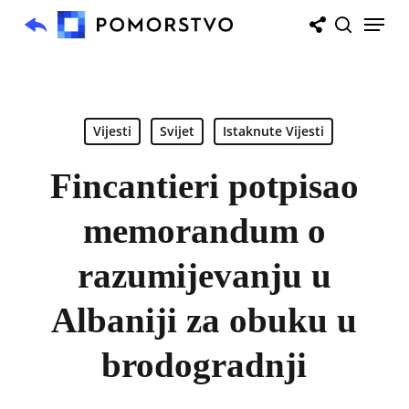
Skip
Menu
to
search
main
content
Vijesti
Svijet
Istaknute Vijesti
Fincantieri potpisao
memorandum o
razumijevanju u
Albaniji za obuku u
brodogradnji