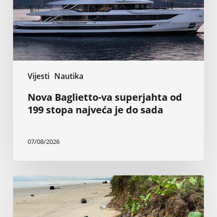
stopa
najveća
je
do
sada
Vijesti
Nautika
Nova Baglietto-va superjahta od
199 stopa najveća je do sada
07/08/2026
Inženjer
tvrdi
da
vlada