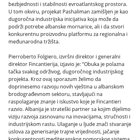
bezbjednosti i stabilnosti evroatlantskog prostora.
U tom okviru, projekat Pashaliman zamišljen je kao
dugoročna industrijska inicijativa koja može da
podrži potrebe albanske mornarice, ali i da stvori
konkurentnu proizvodnu platformu za regionalna i
međunarodna tržišta.
Pierroberto Folgiero, izvršni direktor i generalni
direktor Fincantierija, izjavio je: “Obuka je polazna
tačka svakog održivog, dugoročnog industrijskog
projekta. Kroz ovaj sporazum želimo da
doprinesemo razvoju novih vještina u albanskom
brodograđevnom sektoru, stavljajući na
raspolaganje znanje i iskustvo koje je Fincantieri
razvio. Albanija je strateški partner sa kojim dijelimo
viziju razvoja zasnovanu na inovacijama, stručnosti i
industrijskom rastu. Ulaganje u ljude znači stvaranje
uslova za generisanje trajne vrijednosti, jačanje
konkurentnosti mediteranskog pomorskog sistema