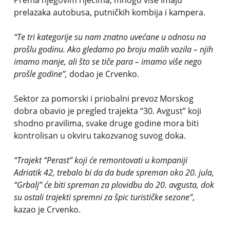
Prema njegovim riječima, mnogo više imaju
prelazaka autobusa, putničkih kombija i kampera.
“Te tri kategorije su nam znatno uvećane u odnosu na
prošlu godinu. Ako gledamo po broju malih vozila – njih
imamo manje, ali što se tiče para – imamo više nego
prošle godine”,
dodao je Crvenko.
Sektor za pomorski i priobalni prevoz Morskog
dobra obavio je pregled trajekta “30. Avgust” koji
shodno pravilima, svake druge godine mora biti
kontrolisan u okviru takozvanog suvog doka.
“Trajekt “Perast” koji će remontovati u kompaniji
Adriatik 42, trebalo bi da da bude spreman oko 20. jula,
“Grbalj” će biti spreman za plovidbu do 20. avgusta, dok
su ostali trajekti spremni za špic turističke sezone”
,
kazao je Crvenko.