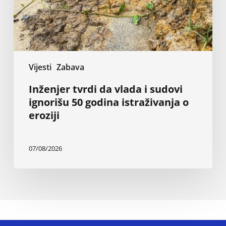
50
godina
istraživanja
o
eroziji
Vijesti
Zabava
Inženjer tvrdi da vlada i sudovi
ignorišu 50 godina istraživanja o
eroziji
07/08/2026