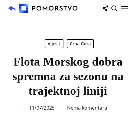
Skip
Menu
to
search
main
content
Vijesti
Crna Gora
Flota Morskog dobra
spremna za sezonu na
trajektnoj liniji
11/07/2025
Nema komentara