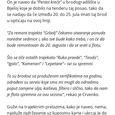
On je naveo da
“Perast kreće”
u brodogradilište u
Bijeloj koje je dobilo na tenderu taj posao, tako da
se nadaju da će između 20. do 25. jula imati taj brod
u opticaju na ovoj liniji.
“Za remont trajekta “Grbalj” čekamo otvaranje ponuda
naredne sedmice i, ako sve bude kako treba, i on će da
bude remontovan do 20. avgusta i da se vrati u flotu.
Što se tiče ostalih trajekata-“Ruka pravde”, “Teodo”,
“Igalo”, “Kamenari” i “Lepetane”– svi su spremni.
To su brodovi sa produženim sertifikatima na godinu,
odrađeni su servisi koje smo mi mogli da odradimo
poput zamjene ulja, kaiševa, filtera i slično, tako da nam
je flota spremna za ovu sezonu”
, rekao je Crvenko.
Gužvi na trajektnim prelazima, kako je naveo, nema,
najduže zadržavanje uz kupovinu karte i ukrcaj je do