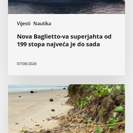
do
sada
Vijesti
Nautika
Nova Baglietto-va superjahta od
199 stopa najveća je do sada
07/08/2026
Inženjer
tvrdi
da
vlada
i
sudovi
ignorišu