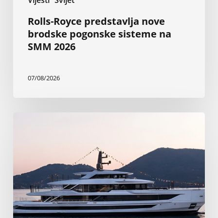
Rolls-Royce predstavlja nove
brodske pogonske sisteme na
SMM 2026
07/08/2026
Nova
Baglietto-
va
superjahta
od
199
stopa
najveća
je