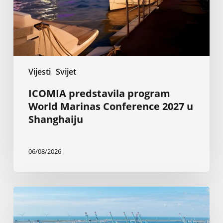
2027
u
Shanghaiju
Vijesti
Svijet
ICOMIA predstavila program
World Marinas Conference 2027 u
Shanghaiju
06/08/2026
Rotterdam:
Elektrifikacija
brodova