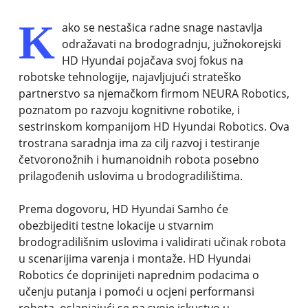
K
ako se nestašica radne snage nastavlja
odražavati na brodogradnju, južnokorejski
HD Hyundai pojačava svoj fokus na
robotske tehnologije, najavljujući strateško
partnerstvo sa njemačkom firmom NEURA Robotics,
poznatom po razvoju kognitivne robotike, i
sestrinskom kompanijom HD Hyundai Robotics. Ova
trostrana saradnja ima za cilj razvoj i testiranje
četvoronožnih i humanoidnih robota posebno
prilagođenih uslovima u brodogradilištima.
Prema dogovoru, HD Hyundai Samho će
obezbijediti testne lokacije u stvarnim
brodogradilišnim uslovima i validirati učinak robota
u scenarijima varenja i montaže. HD Hyundai
Robotics će doprinijeti naprednim podacima o
učenju putanja i pomoći u ocjeni performansi