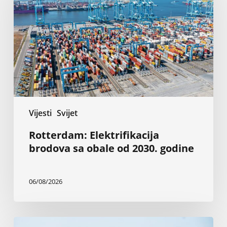
sa
obale
od
2030.
godine
Vijesti
Svijet
Rotterdam: Elektrifikacija
brodova sa obale od 2030. godine
06/08/2026
Napadi