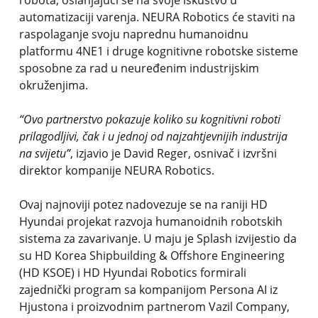
robota, oslanjajući se na svoje iskustvo u
automatizaciji varenja. NEURA Robotics će staviti na
raspolaganje svoju naprednu humanoidnu
platformu 4NE1 i druge kognitivne robotske sisteme
sposobne za rad u neuređenim industrijskim
okruženjima.
“Ovo partnerstvo pokazuje koliko su kognitivni roboti
prilagodljivi, čak i u jednoj od najzahtjevnijih industrija
na svijetu”
, izjavio je David Reger, osnivač i izvršni
direktor kompanije NEURA Robotics.
Ovaj najnoviji potez nadovezuje se na raniji HD
Hyundai projekat razvoja humanoidnih robotskih
sistema za zavarivanje. U maju je Splash izvijestio da
su HD Korea Shipbuilding & Offshore Engineering
(HD KSOE) i HD Hyundai Robotics formirali
zajednički program sa kompanijom Persona AI iz
Hjustona i proizvodnim partnerom Vazil Company,