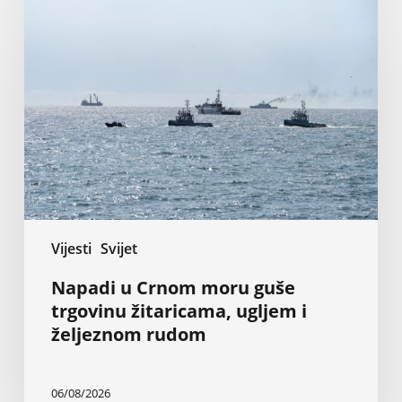
u
Crnom
moru
guše
trgovinu
žitaricama,
ugljem
i
željeznom
rudom
Vijesti
Svijet
Napadi u Crnom moru guše
trgovinu žitaricama, ugljem i
željeznom rudom
06/08/2026