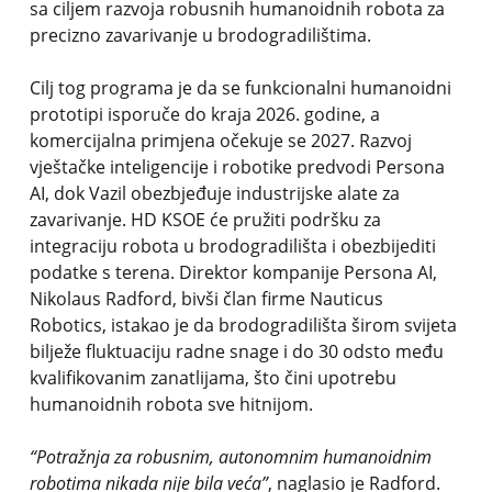
sa ciljem razvoja robusnih humanoidnih robota za
precizno zavarivanje u brodogradilištima.
Cilj tog programa je da se funkcionalni humanoidni
prototipi isporuče do kraja 2026. godine, a
komercijalna primjena očekuje se 2027. Razvoj
vještačke inteligencije i robotike predvodi Persona
AI, dok Vazil obezbjeđuje industrijske alate za
zavarivanje. HD KSOE će pružiti podršku za
integraciju robota u brodogradilišta i obezbijediti
podatke s terena. Direktor kompanije Persona AI,
Nikolaus Radford, bivši član firme Nauticus
Robotics, istakao je da brodogradilišta širom svijeta
bilježe fluktuaciju radne snage i do 30 odsto među
kvalifikovanim zanatlijama, što čini upotrebu
humanoidnih robota sve hitnijom.
“Potražnja za robusnim, autonomnim humanoidnim
robotima nikada nije bila veća”
, naglasio je Radford.