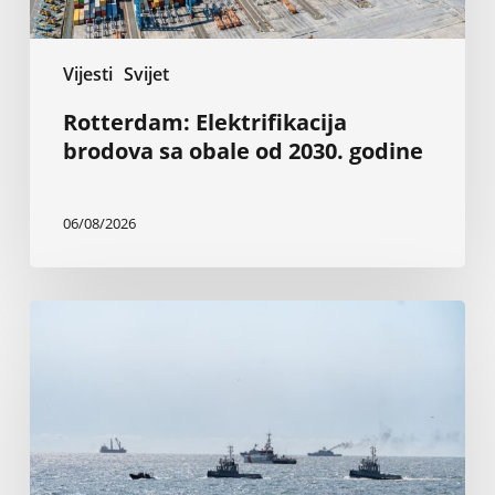
Vijesti
Svijet
Rotterdam: Elektrifikacija
brodova sa obale od 2030. godine
06/08/2026
Napadi
u
Crnom
moru
guše
trgovinu
žitaricama,