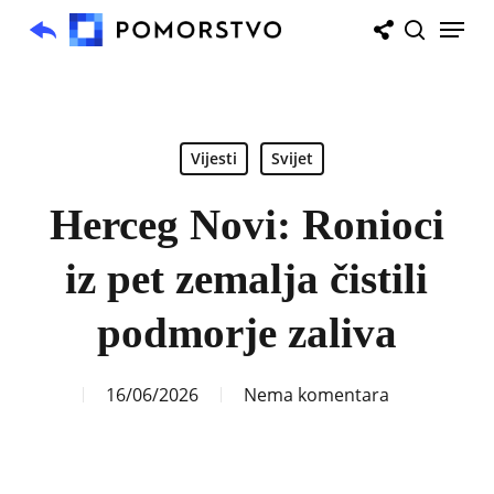
Skip
Menu
to
search
main
content
Vijesti
Svijet
Herceg Novi: Ronioci
iz pet zemalja čistili
podmorje zaliva
16/06/2026
Nema komentara