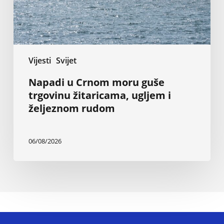
ugljem
i
željeznom
rudom
Vijesti
Svijet
Napadi u Crnom moru guše
trgovinu žitaricama, ugljem i
željeznom rudom
06/08/2026