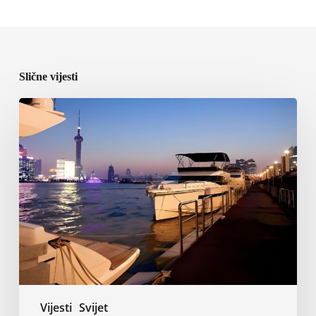
Slične vijesti
ICOMIA
predstavila
program
World
Marinas
Conference
2027
u
Shanghaiju
Vijesti
Svijet