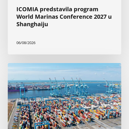
ICOMIA predstavila program
World Marinas Conference 2027 u
Shanghaiju
06/08/2026
Rotterdam:
Elektrifikacija
brodova
sa
obale
od
2030.
godine