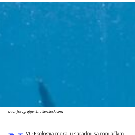
Izvor fotografije: Shutterstock.com
VO Ekologija mora, u saradnji sa ronilačkim