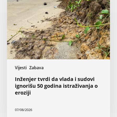
da
vlada
i
sudovi
ignorišu
50
godina
istraživanja
o
eroziji
Vijesti
Zabava
Inženjer tvrdi da vlada i sudovi
ignorišu 50 godina istraživanja o
eroziji
07/08/2026