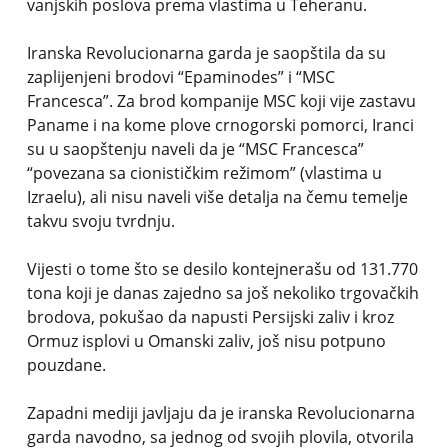
vanjskih poslova prema vlastima u Teheranu.
Iranska Revolucionarna garda je saopštila da su
zaplijenjeni brodovi “Epaminodes” i “MSC
Francesca”. Za brod kompanije MSC koji vije zastavu
Paname i na kome plove crnogorski pomorci, Iranci
su u saopštenju naveli da je “MSC Francesca”
“povezana sa cionističkim režimom” (vlastima u
Izraelu), ali nisu naveli više detalja na čemu temelje
takvu svoju tvrdnju.
Vijesti o tome što se desilo kontejnerašu od 131.770
tona koji je danas zajedno sa još nekoliko trgovačkih
brodova, pokušao da napusti Persijski zaliv i kroz
Ormuz isplovi u Omanski zaliv, još nisu potpuno
pouzdane.
Zapadni mediji javljaju da je iranska Revolucionarna
garda navodno, sa jednog od svojih plovila, otvorila