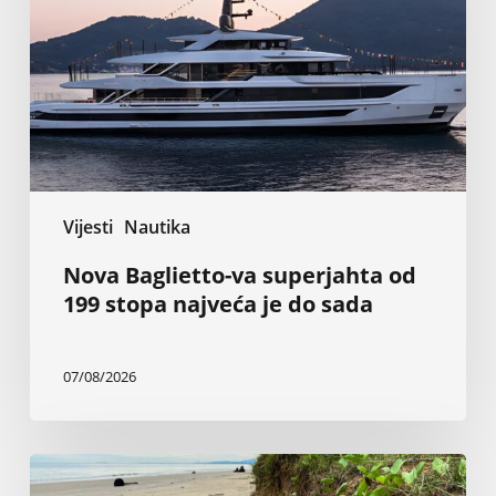
od
199
stopa
najveća
je
do
sada
Vijesti
Nautika
Nova Baglietto-va superjahta od
199 stopa najveća je do sada
07/08/2026
Inženjer
tvrdi