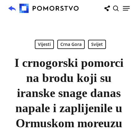
Skip
Menu
to
search
main
content
Vijesti
Crna Gora
Svijet
I crnogorski pomorci
na brodu koji su
iranske snage danas
napale i zaplijenile u
Ormuskom moreuzu