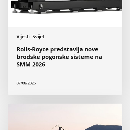
na
SMM
2026
Vijesti
Svijet
Rolls-Royce predstavlja nove
brodske pogonske sisteme na
SMM 2026
07/08/2026
Nova
Baglietto-
va
superjahta