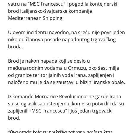
vatru na “MSC Francescu” i pogodila kontejnerski
brod italijansko-švajcarske kompanije
Mediterranean Shipping.
U ovom incidentu navodno, na sreću nije povrijeđen
niko od članova posade napadnutog trgovačkog
broda.
Brod je nakon napada koji se desio u
međunarodnim vodama u Ormuzu, oko šest milja
od granice teritorijalnih voda Irana, zaplijenjen i
naloženo mu je da se zaustavi u blizini iranske obale.
Iz komande Mornarice Revolucionarne garde Irana
su se oglasili saopštenjem u kome su potvrdili da su
zaplijenili “MSC Francescu” i još jedan trgovački
brod.
“Dva broda koja su prekršila zabranu prolaza kroz