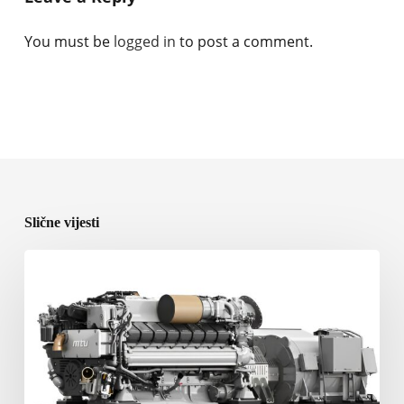
You must be
logged in
to post a comment.
Slične vijesti
Rolls-
Royce
predstavlja
nove
brodske
pogonske
sisteme