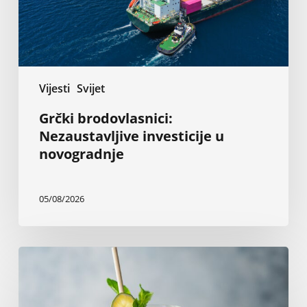
Vijesti
Svijet
Grčki brodovlasnici:
Nezaustavljive investicije u
novogradnje
05/08/2026
Kokteli
sa
rumom
za