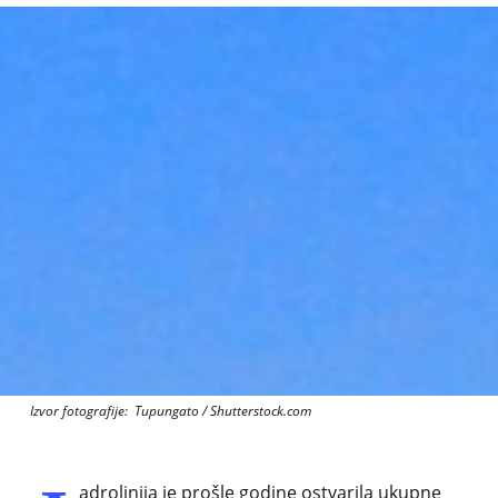
Izvor fotografije: Tupungato / Shutterstock.com
adrolinija je prošle godine ostvarila ukupne