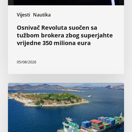
miliona
eura
Vijesti
Nautika
Osnivač Revoluta suočen sa
tužbom brokera zbog superjahte
vrijedne 350 miliona eura
05/08/2026
Grčki
brodovlasnici:
Nezaustavljive
investicije
u
novogradnje