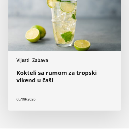
tropski
vikend
u
čaši
Vijesti
Zabava
Kokteli sa rumom za tropski
vikend u čaši
05/08/2026