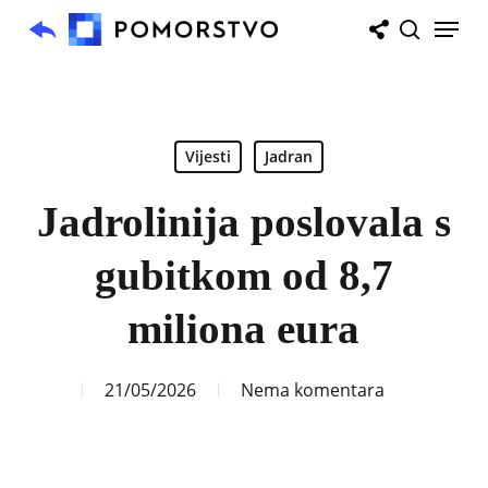
Skip
Menu
to
search
main
content
Vijesti
Jadran
Jadrolinija poslovala s
gubitkom od 8,7
miliona eura
21/05/2026
Nema komentara