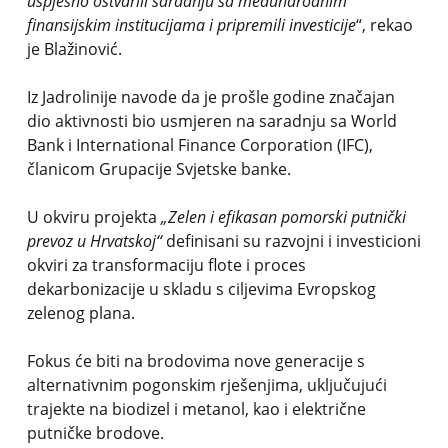
uspješno ostvarili saradnju sa međunarodnim
finansijskim institucijama i pripremili investicije
“, rekao
je Blažinović.
Iz Jadrolinije navode da je prošle godine značajan
dio aktivnosti bio usmjeren na saradnju sa
World
Bank
i
International Finance Corporation
(IFC),
članicom Grupacije Svjetske banke.
U okviru projekta
„Zelen i efikasan pomorski putnički
prevoz u Hrvatskoj“
definisani su razvojni i investicioni
okviri za transformaciju flote i proces
dekarbonizacije u skladu s ciljevima Evropskog
zelenog plana.
Fokus će biti na brodovima nove generacije s
alternativnim pogonskim rješenjima, uključujući
trajekte na biodizel i metanol, kao i električne
putničke brodove.