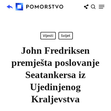
Skip
Menu
to
search
main
content
Vijesti
Svijet
John Fredriksen
premješta poslovanje
Seatankersa iz
Ujedinjenog
Kraljevstva