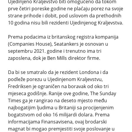
Ujedinjeno Kraljevstvo biti omogućeno da tokom
prve četiri poreske godine ne plaćaju porez na svoje
strane prihode i dobit, pod uslovom da prethodnih
10 godina nisu bili rezidenti Ujedinjenog Kraljevstva.
Prema podacima iz britanskog registra kompanija
(Companies House), Seatankers je osnovan u
septembru 2021. godine i trenutno ima tri
zaposlena, dok je Ben Mills direktor firme.
Da bi se smatralo da je rezident Londona i da
podleže porezu u Ujedinjenom Kraljevstvu,
Fredriksen je ograničen na boravak od oko tri
mjeseca godišnje. Ranije ove godine, The Sunday
Times ga je rangirao na deseto mjesto među
najbogatijim ljudima u Britaniji sa procijenjenim
bogatstvom od oko 16 milijardi dolara. Prema
informacijama Finansavisena, ovaj brodarski
magnat bi mogao premjestiti svoje poslovanje u