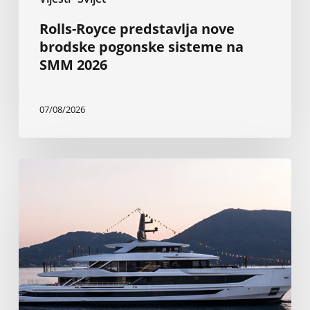
Rolls-Royce predstavlja nove
brodske pogonske sisteme na
SMM 2026
07/08/2026
Nova
Baglietto-
va
superjahta
od
199
stopa
najveća
je