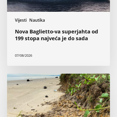
do
sada
Vijesti
Nautika
Nova Baglietto-va superjahta od
199 stopa najveća je do sada
07/08/2026
Inženjer
tvrdi
da
vlada
i
sudovi
ignorišu