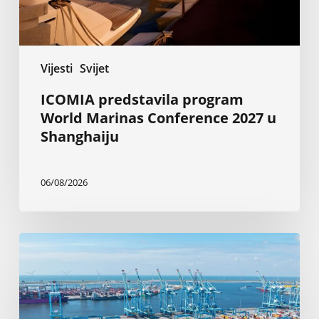
Shanghaiju
Vijesti
Svijet
ICOMIA predstavila program
World Marinas Conference 2027 u
Shanghaiju
06/08/2026
Rotterdam:
Elektrifikacija
brodova
sa
obale