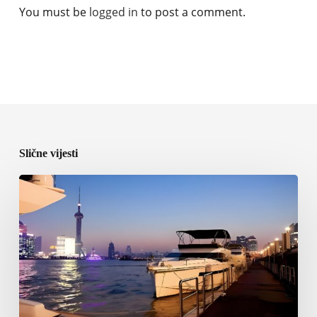
You must be
logged in
to post a comment.
Slične vijesti
ICOMIA
predstavila
program
World
Marinas
Conference
2027
u