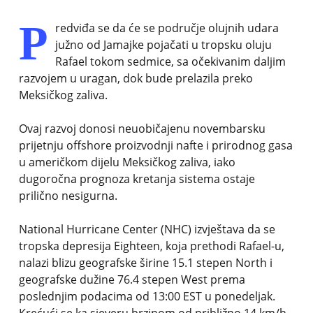
P
redviđa se da će se područje olujnih udara
južno od Jamajke pojačati u tropsku oluju
Rafael tokom sedmice, sa očekivanim daljim
razvojem u uragan, dok bude prelazila preko
Meksičkog zaliva.
Ovaj razvoj donosi neuobičajenu novembarsku
prijetnju offshore proizvodnji nafte i prirodnog gasa
u američkom dijelu Meksičkog zaliva, iako
dugoročna prognoza kretanja sistema ostaje
prilično nesigurna.
National Hurricane Center (NHC) izvještava da se
tropska depresija Eighteen, koja prethodi Rafael-u,
nalazi blizu geografske širine 15.1 stepen North i
geografske dužine 76.4 stepen West prema
poslednjim podacima od 13:00 EST u ponedeljak.