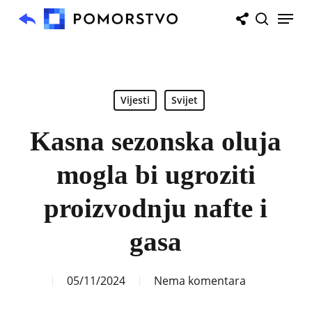
Skip
Menu
to
search
main
content
Vijesti
Svijet
Kasna sezonska oluja
mogla bi ugroziti
proizvodnju nafte i
gasa
05/11/2024
Nema komentara