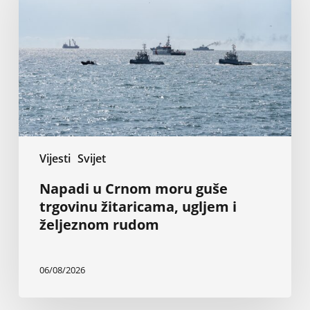
moru
guše
trgovinu
žitaricama,
ugljem
i
željeznom
rudom
Vijesti
Svijet
Napadi u Crnom moru guše
trgovinu žitaricama, ugljem i
željeznom rudom
06/08/2026