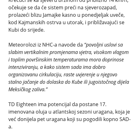
Krećući se ka sjeveru brzinom od približno 14 km/h,
očekuje se da će sistem preći na sjeverozapad,
prolazeći blizu Jamajke kasno u ponedjeljak uveče,
kod Kajmanskih ostrva u utorak, i približavajući se
Kubi do srijede.
Meteorolozi iz NHC-a navode da
“povoljni uslovi sa
slabim vertikalnim promjenama vjetra, visokom vlagom
i toplim površinskim temperaturama mora doprinose
intenziviranju, a kako sistem sada ima dobro
organizovanu cirkulaciju, raste uvjerenje u njegovo
stalno jačanje do dolaska do Kube ili jugoistočnog dijela
Meksičkog zaliva.”
TD Eighteen ima potencijal da postane 17.
imenovana oluja u atlantskoj sezoni uragana, koja je
već donijela pet uragana koji su pogodili kopno SAD-
a.