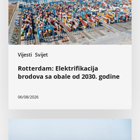
od
2030.
godine
Vijesti
Svijet
Rotterdam: Elektrifikacija
brodova sa obale od 2030. godine
06/08/2026
Napadi
u
Crnom