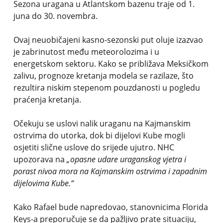
Sezona uragana u Atlantskom bazenu traje od 1.
juna do 30. novembra.
Ovaj neuobičajeni kasno-sezonski put oluje izazvao
je zabrinutost među meteorolozima i u
energetskom sektoru. Kako se približava Meksičkom
zalivu, prognoze kretanja modela se razilaze, što
rezultira niskim stepenom pouzdanosti u pogledu
praćenja kretanja.
Očekuju se uslovi nalik uraganu na Kajmanskim
ostrvima do utorka, dok bi dijelovi Kube mogli
osjetiti slične uslove do srijede ujutro. NHC
upozorava na
„opasne udare uraganskog vjetra i
porast nivoa mora na Kajmanskim ostrvima i zapadnim
dijelovima Kube.“
Kako Rafael bude napredovao, stanovnicima Florida
Keys-a preporučuje se da pažljivo prate situaciju,