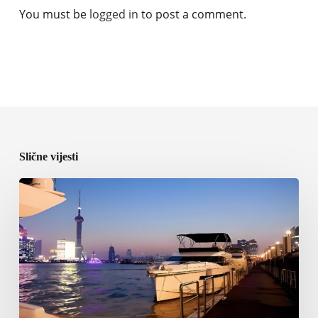
You must be
logged in
to post a comment.
Slične vijesti
ICOMIA
predstavila
program
World
Marinas
Conference
2027
u