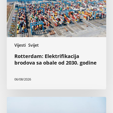
od
2030.
godine
Vijesti
Svijet
Rotterdam: Elektrifikacija
brodova sa obale od 2030. godine
06/08/2026
Napadi
u
Crnom