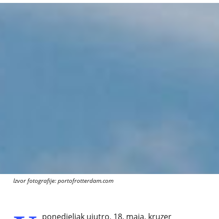
Izvor fotografije: portofrotterdam.com
ponedjeljak ujutro, 18. maja, kruzer