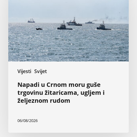
moru
guše
trgovinu
žitaricama,
ugljem
i
željeznom
rudom
Vijesti
Svijet
Napadi u Crnom moru guše
trgovinu žitaricama, ugljem i
željeznom rudom
06/08/2026