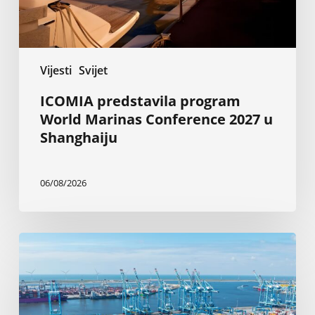
Shanghaiju
Vijesti
Svijet
ICOMIA predstavila program
World Marinas Conference 2027 u
Shanghaiju
06/08/2026
Rotterdam:
Elektrifikacija
brodova
sa
obale