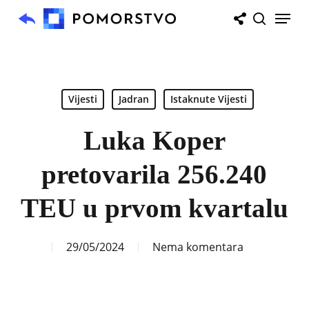
Skip
Menu
to
search
main
content
Vijesti
Jadran
Istaknute Vijesti
Luka Koper
pretovarila 256.240
TEU u prvom kvartalu
29/05/2024
Nema komentara