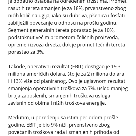
je dodatno oslabila na određenim tržištima. Promet
rasutih tereta smanjen je za 18%, prvenstveno zbog
nižih količina uglja, iako su đubriva, pšenica i fosfati
zabilježili povećanje u odnosu na prošlu godinu.
Segment generalnih tereta porastao je za 10%,
podstaknut većim prometom čeličnih proizvoda,
opreme i izvoza drveta, dok je promet tečnih tereta
porastao za 3%.
Takođe, operativni rezultat (EBIT) dostigao je 19,3
miliona američkih dolara, što je za 2 miliona dolara
ili 13% više od planiranog. Ovo je uglavnom rezultat
smanjenja operativnih troškova za 7%, usled manjeg
broja zaposlenih, smanjenih troškova usluga
zavisnih od obima i nižih troškova energije.
Međutim, u poređenju sa istim periodom prošle
godine, EBIT je bio 9% niži, prvenstveno zbog
povećanih troškova rada i smanjenih prihoda od