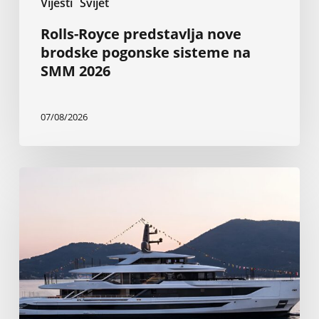
Vijesti
Svijet
Rolls-Royce predstavlja nove
brodske pogonske sisteme na
SMM 2026
07/08/2026
Nova
Baglietto-
va
superjahta
od
199
stopa
najveća
je