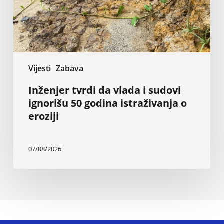
50
godina
istraživanja
o
eroziji
Vijesti
Zabava
Inženjer tvrdi da vlada i sudovi
ignorišu 50 godina istraživanja o
eroziji
07/08/2026