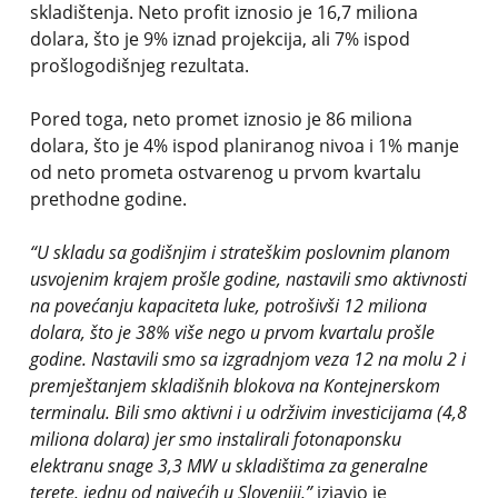
skladištenja. Neto profit iznosio je 16,7 miliona
dolara, što je 9% iznad projekcija, ali 7% ispod
prošlogodišnjeg rezultata.
Pored toga, neto promet iznosio je 86 miliona
dolara, što je 4% ispod planiranog nivoa i 1% manje
od neto prometa ostvarenog u prvom kvartalu
prethodne godine.
“U skladu sa godišnjim i strateškim poslovnim planom
usvojenim krajem prošle godine, nastavili smo aktivnosti
na povećanju kapaciteta luke, potrošivši 12 miliona
dolara, što je 38% više nego u prvom kvartalu prošle
godine. Nastavili smo sa izgradnjom veza 12 na molu 2 i
premještanjem skladišnih blokova na Kontejnerskom
terminalu. Bili smo aktivni i u održivim investicijama (4,8
miliona dolara) jer smo instalirali fotonaponsku
elektranu snage 3,3 MW u skladištima za generalne
terete, jednu od najvećih u Sloveniji,”
izjavio je