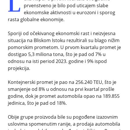
L
prvenstveno je bilo pod uticajem slabe
ekonomske aktivnosti u eurozoni i sporog
rasta globalne ekonomije.
Sporiji od očekivanog ekonomski rast i neizvjesna
situacija na Bliskom Istoku rezultirali su blago nižim
pomorskim prometom. U prvom kvartalu promet je
dostigao 5,3 miliona tona, što je pad od 7% u
odnosu na isti period 2023. godine i 9% ispod
projekcija.
Kontejnerski promet je pao na 256.240 TEU, što je
smanjenje od 8% u odnosu na prvi kvartal prošle
godine, dok je promet automobila opao na 189.855
jedinica, što je pad od 18%.
Obije grupe proizvoda bile su pogođene izazovnim
uslovima spomenutim ranije, a prodaja automobila