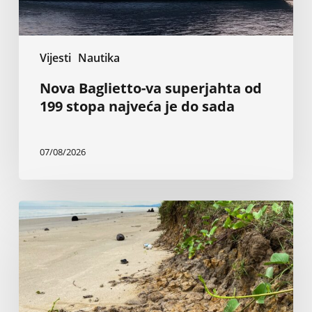
do
sada
Vijesti
Nautika
Nova Baglietto-va superjahta od
199 stopa najveća je do sada
07/08/2026
Inženjer
tvrdi
da
vlada
i
sudovi
ignorišu