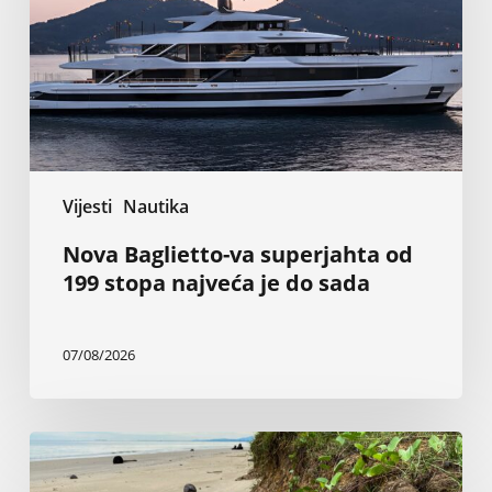
199
stopa
najveća
je
do
sada
Vijesti
Nautika
Nova Baglietto-va superjahta od
199 stopa najveća je do sada
07/08/2026
Inženjer
tvrdi