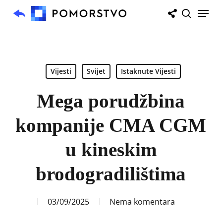
Skip
Menu
to
search
main
content
Vijesti
Svijet
Istaknute Vijesti
Mega porudžbina
kompanije CMA CGM
u kineskim
brodogradilištima
03/09/2025
Nema komentara