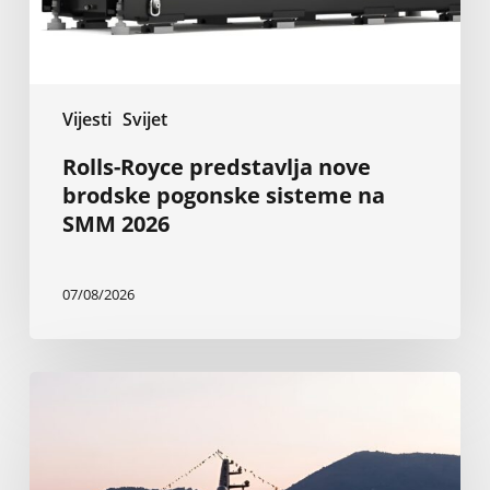
SMM
2026
Vijesti
Svijet
Rolls-Royce predstavlja nove
brodske pogonske sisteme na
SMM 2026
07/08/2026
Nova
Baglietto-
va
superjahta
od