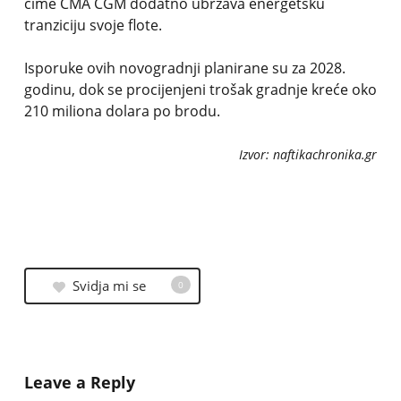
čime CMA CGM dodatno ubrzava energetsku
tranziciju svoje flote.
Isporuke ovih novogradnji planirane su za 2028.
godinu, dok se procijenjeni trošak gradnje kreće oko
210 miliona dolara po brodu.
Izvor: naftikachronika.gr
Svidja mi se
0
Leave a Reply