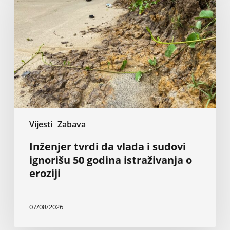
da
vlada
i
sudovi
ignorišu
50
godina
istraživanja
o
eroziji
Vijesti
Zabava
Inženjer tvrdi da vlada i sudovi
ignorišu 50 godina istraživanja o
eroziji
07/08/2026