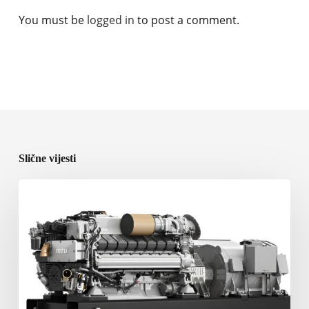
You must be
logged in
to post a comment.
Slične vijesti
Rolls-
Royce
predstavlja
nove
brodske
pogonske
sisteme
na