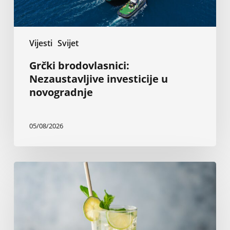
Vijesti
Svijet
Grčki brodovlasnici:
Nezaustavljive investicije u
novogradnje
05/08/2026
Kokteli
sa
rumom
za
tropski
vikend