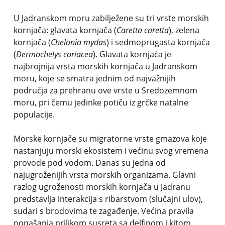
U Jadranskom moru zabilježene su tri vrste morskih
kornjača: glavata kornjača (
Caretta caretta
), zelena
kornjača (
Chelonia mydas
) i sedmoprugasta kornjača
(
Dermochelys coriacea
). Glavata kornjača je
najbrojnija vrsta morskih kornjača u Jadranskom
moru, koje se smatra jednim od najvažnijih
područja za prehranu ove vrste u Sredozemnom
moru, pri čemu jedinke potiču iz grčke natalne
populacije.
Morske kornjače su migratorne vrste gmazova koje
nastanjuju morski ekosistem i većinu svog vremena
provode pod vodom. Danas su jedna od
najugroženijih vrsta morskih organizama. Glavni
razlog ugroženosti morskih kornjača u Jadranu
predstavlja interakcija s ribarstvom (slučajni ulov),
sudari s brodovima te zagađenje. Većina pravila
ponašanja prilikom susreta sa delfinom i kitom