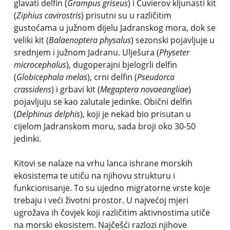
glavati delfin (
Grampus griseus
) i Cuvierov kljunasti kit
(
Ziphius cavirostris
) prisutni su u različitim
gustoćama u južnom dijelu Jadranskog mora, dok se
veliki kit (
Balaenoptera physalus
) sezonski pojavljuje u
srednjem i južnom Jadranu. Ulješura (
Physeter
microcephalus
), dugoperajni bjelogrli delfin
(
Globicephala melas
), crni delfin (
Pseudorca
crassidens
) i grbavi kit (
Megaptera novaeangliae
)
pojavljuju se kao zalutale jedinke. Obični delfin
(
Delphinus delphis
), koji je nekad bio prisutan u
cijelom Jadranskom moru, sada broji oko 30-50
jedinki.
Kitovi se nalaze na vrhu lanca ishrane morskih
ekosistema te utiču na njihovu strukturu i
funkcionisanje. To su ujedno migratorne vrste koje
trebaju i veći životni prostor. U najvećoj mjeri
ugrožava ih čovjek koji različitim aktivnostima utiče
na morski ekosistem. Najčešći razlozi njihove