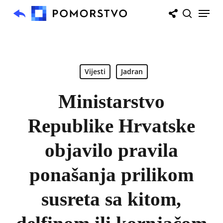
Skip
Menu
to
search
main
content
Vijesti
Jadran
Ministarstvo
Republike Hrvatske
objavilo pravila
ponašanja prilikom
susreta sa kitom,