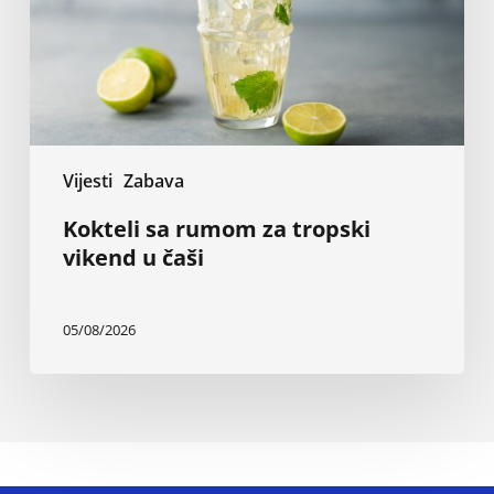
u
čaši
Vijesti
Zabava
Kokteli sa rumom za tropski
vikend u čaši
05/08/2026