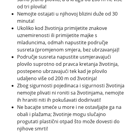
od tri plovila!
Nemojte ostajati u njihovoj blizini duže od 30
minuta!
Ukoliko kod životinja primijetite znakove
uznemirenosti ili primijetite majke s
mladuncima, odmah napustite područje
susreta (promjenom smjera, bez ubrzavanja)!
Područje susreta napustite usmjeravajući
plovilo suprotno od pravca kretanja životinja,
postepeno ubrzavajući tek kad je plovilo
udaljeno više od 200 m od životinja!
Zbog sigurnosti pojedinaca i sigurnosti životinja
nemojte plivati ni roniti sa životinjama, nemojte
ih hraniti niti ih pokušavati dodirivati!
Ne bacajte smeće u more i ne ostavljajte ga na
obali i plažama; životinje mogu slučajno
progutati plastični otpad što može dovesti do
njihove smrti!