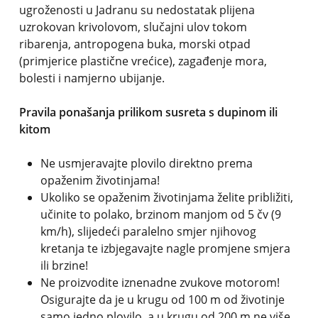
ugroženosti u Jadranu su nedostatak plijena
uzrokovan krivolovom, slučajni ulov tokom
ribarenja, antropogena buka, morski otpad
(primjerice plastične vrećice), zagađenje mora,
bolesti i namjerno ubijanje.
Pravila ponašanja prilikom susreta s dupinom ili
kitom
Ne usmjeravajte plovilo direktno prema
opaženim životinjama!
Ukoliko se opaženim životinjama želite približiti,
učinite to polako, brzinom manjom od 5 čv (9
km/h), slijedeći paralelno smjer njihovog
kretanja te izbjegavajte nagle promjene smjera
ili brzine!
Ne proizvodite iznenadne zvukove motorom!
Osigurajte da je u krugu od 100 m od životinje
samo jedno plovilo, a u krugu od 200 m ne više