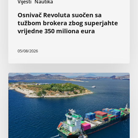
Vijesti
Nautika
Osnivač Revoluta suočen sa
tužbom brokera zbog superjahte
vrijedne 350 miliona eura
05/08/2026
Grčki
brodovlasnici:
Nezaustavljive
investicije
u
novogradnje