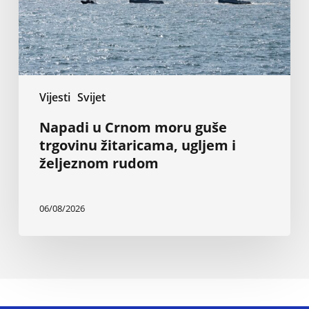
ugljem
i
željeznom
rudom
Vijesti
Svijet
Napadi u Crnom moru guše
trgovinu žitaricama, ugljem i
željeznom rudom
06/08/2026