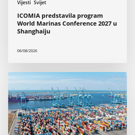
Vijesti
Svijet
ICOMIA predstavila program
World Marinas Conference 2027 u
Shanghaiju
06/08/2026
Rotterdam:
Elektrifikacija
brodova
sa
obale
od
2030.
godine