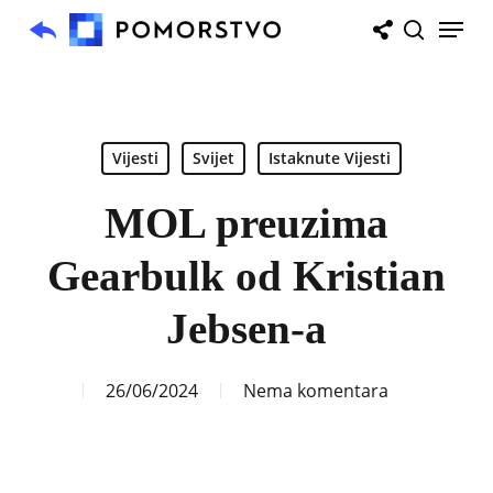
Skip
Menu
to
search
main
content
Vijesti
Svijet
Istaknute Vijesti
MOL preuzima
Gearbulk od Kristian
Jebsen-a
26/06/2024
Nema komentara