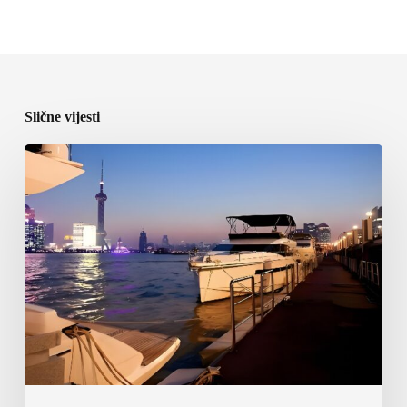
Slične vijesti
ICOMIA
predstavila
program
World
Marinas
Conference
2027
u
Shanghaiju