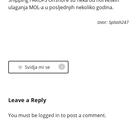
Shipping i AKOFS Offshore su neka od norveških
ulaganja MOL-a u posljednjih nekoliko godina.
Izvor: Splash247
Svidja mi se
0
Leave a Reply
You must be
logged in
to post a comment.