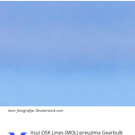
Izvor fotografije: Shutterstock.com
itsui OSK Lines (MOL) preuzima Gearbulk