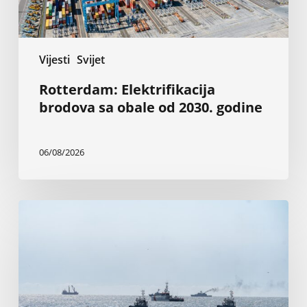
Vijesti
Svijet
Rotterdam: Elektrifikacija
brodova sa obale od 2030. godine
06/08/2026
Napadi
u
Crnom
moru
guše
trgovinu
žitaricama,