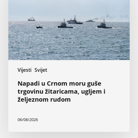
moru
guše
trgovinu
žitaricama,
ugljem
i
željeznom
rudom
Vijesti
Svijet
Napadi u Crnom moru guše
trgovinu žitaricama, ugljem i
željeznom rudom
06/08/2026