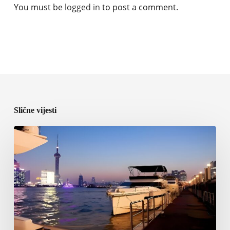
You must be
logged in
to post a comment.
Slične vijesti
ICOMIA
predstavila
program
World
Marinas
Conference
2027
u
Shanghaiju