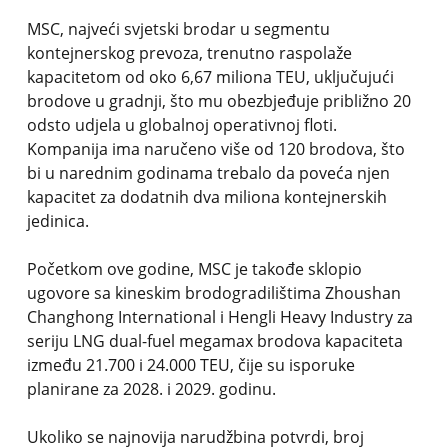
MSC, najveći svjetski brodar u segmentu
kontejnerskog prevoza, trenutno raspolaže
kapacitetom od oko 6,67 miliona TEU, uključujući
brodove u gradnji, što mu obezbjeđuje približno 20
odsto udjela u globalnoj operativnoj floti.
Kompanija ima naručeno više od 120 brodova, što
bi u narednim godinama trebalo da poveća njen
kapacitet za dodatnih dva miliona kontejnerskih
jedinica.
Početkom ove godine, MSC je takođe sklopio
ugovore sa kineskim brodogradilištima Zhoushan
Changhong International i Hengli Heavy Industry za
seriju LNG dual-fuel megamax brodova kapaciteta
između 21.700 i 24.000 TEU, čije su isporuke
planirane za 2028. i 2029. godinu.
Ukoliko se najnovija narudžbina potvrdi, broj