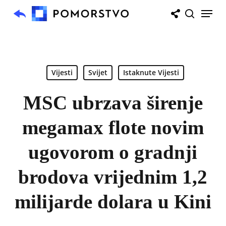
Skip
Menu
to
search
main
content
Vijesti
Svijet
Istaknute Vijesti
MSC ubrzava širenje
megamax flote novim
ugovorom o gradnji
brodova vrijednim 1,2
milijarde dolara u Kini