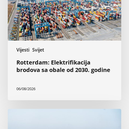
od
2030.
godine
Vijesti
Svijet
Rotterdam: Elektrifikacija
brodova sa obale od 2030. godine
06/08/2026
Napadi
u
Crnom