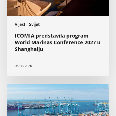
Vijesti
Svijet
ICOMIA predstavila program
World Marinas Conference 2027 u
Shanghaiju
06/08/2026
Rotterdam:
Elektrifikacija
brodova
sa
obale