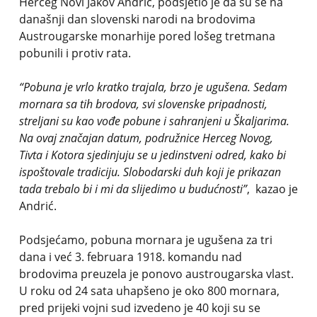
Herceg Novi Jakov Andrić, podsjetio je da su se na
današnji dan slovenski narodi na brodovima
Austrougarske monarhije pored lošeg tretmana
pobunili i protiv rata.
“Pobuna je vrlo kratko trajala, brzo je ugušena. Sedam
mornara sa tih brodova, svi slovenske pripadnosti,
streljani su kao vođe pobune i sahranjeni u Škaljarima.
Na ovaj značajan datum, podružnice Herceg Novog,
Tivta i Kotora sjedinjuju se u jedinstveni odred, kako bi
ispoštovale tradiciju. Slobodarski duh koji je prikazan
tada trebalo bi i mi da slijedimo u budućnosti”
, kazao je
Andrić.
Podsjećamo, pobuna mornara je ugušena za tri
dana i već 3. februara 1918. komandu nad
brodovima preuzela je ponovo austrougarska vlast.
U roku od 24 sata uhapšeno je oko 800 mornara,
pred prijeki vojni sud izvedeno je 40 koji su se