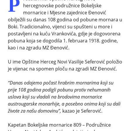
P
hercegnovske podružnice Bokeljske
mornarice i Mjesne zajednice Đenović
obilježili su danas 108 godina od pobune mornara u
Boki. Tradicionalno, vijenci su spušteni u more i
postavljeni na kuću Vrankovića, gdje je dogovorena
pobuna koja se dogodila 1. februara 1918. godine,
kao i na zgradu MZ Đenović.
U ime Opštine Herceg Novi Vasilije Seferović položio
je vijenac na spomen ploču na zgradi MZ Đenović.
“Danas odajemo počast hrabrim mornarima koji su
prije 108 godina podigli pobunu protiv nehumanih
uslova koji su vladali na brodovima mornarice
austrougarske monarhije, a posebno onima koji su dali
živote za našu domovinu”,
kazao je Seferović.
Kapetan Bokeljske mornarice 809 – Podružnice