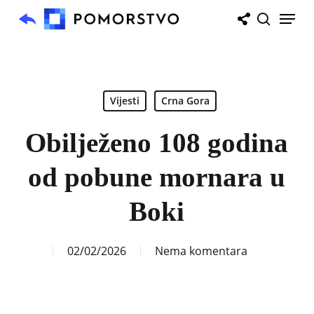
Skip
Menu
to
search
main
content
Vijesti
Crna Gora
Obilježeno 108 godina
od pobune mornara u
Boki
02/02/2026
Nema komentara