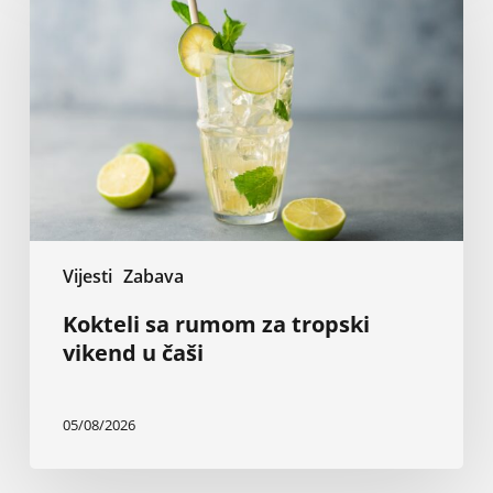
rumom
za
tropski
vikend
u
čaši
Vijesti
Zabava
Kokteli sa rumom za tropski
vikend u čaši
05/08/2026