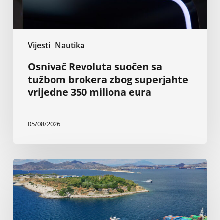
350
miliona
eura
Vijesti
Nautika
Osnivač Revoluta suočen sa
tužbom brokera zbog superjahte
vrijedne 350 miliona eura
05/08/2026
Grčki
brodovlasnici:
Nezaustavljive
investicije
u