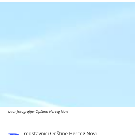
Izvor fotografije: Opština Herceg Novi
redstavnici Opštine Herceg Novi,