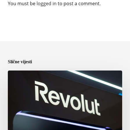
You must be
logged in
to post a comment.
Slične vijesti
Osnivač
Revoluta
suočen
sa
tužbom
brokera
zbog
superjahte
vrijedne