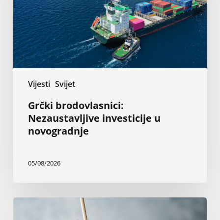
novogradnje
Vijesti
Svijet
Grčki brodovlasnici:
Nezaustavljive investicije u
novogradnje
05/08/2026
Kokteli
sa