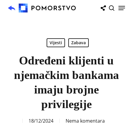
Skip
Menu
to
search
main
content
Vijesti
Zabava
Određeni klijenti u
njemačkim bankama
imaju brojne
privilegije
18/12/2024
Nema komentara