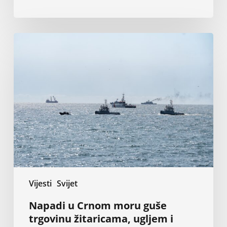
Napadi
u
Crnom
moru
guše
trgovinu
žitaricama,
ugljem
i
željeznom
rudom
Vijesti
Svijet
Napadi u Crnom moru guše
trgovinu žitaricama, ugljem i