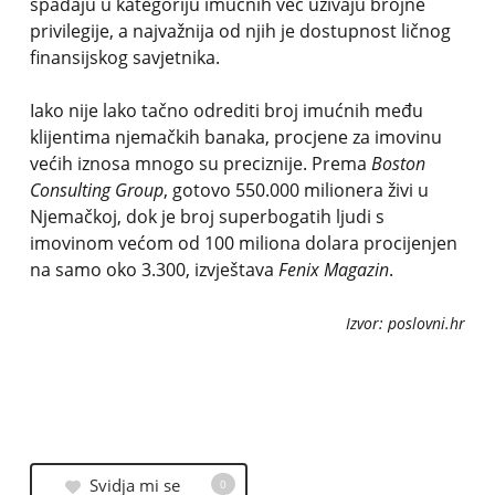
spadaju u kategoriju imućnih već uživaju brojne
privilegije, a najvažnija od njih je dostupnost ličnog
finansijskog savjetnika.
Iako nije lako tačno odrediti broj imućnih među
klijentima njemačkih banaka, procjene za imovinu
većih iznosa mnogo su preciznije. Prema
Boston
Consulting Group
, gotovo 550.000 milionera živi u
Njemačkoj, dok je broj superbogatih ljudi s
imovinom većom od 100 miliona dolara procijenjen
na samo oko 3.300, izvještava
Fenix Magazin
.
Izvor: poslovni.hr
Svidja mi se
0