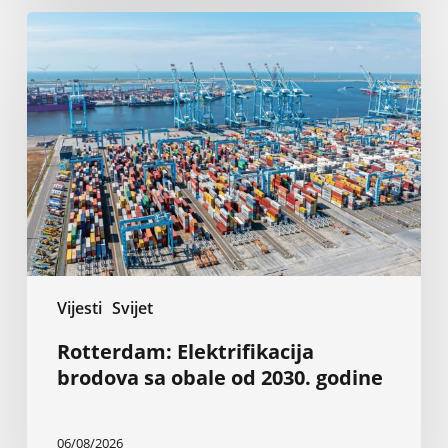
Rotterdam:
Elektrifikacija
brodova
sa
obale
od
2030.
godine
Vijesti
Svijet
Rotterdam: Elektrifikacija
brodova sa obale od 2030. godine
06/08/2026