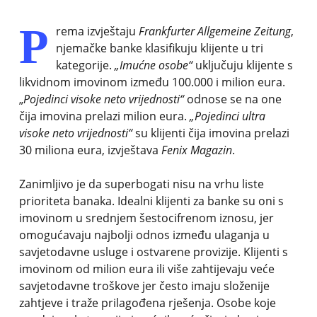
P
rema izvještaju
Frankfurter Allgemeine Zeitung
,
njemačke banke klasifikuju klijente u tri
kategorije.
„Imućne osobe“
uključuju klijente s
likvidnom imovinom između 100.000 i milion eura.
„
Pojedinci visoke neto vrijednosti“
odnose se na one
čija imovina prelazi milion eura.
„Pojedinci ultra
visoke neto vrijednosti“
su klijenti čija imovina prelazi
30 miliona eura, izvještava
Fenix Magazin
.
Zanimljivo je da superbogati nisu na vrhu liste
prioriteta banaka. Idealni klijenti za banke su oni s
imovinom u srednjem šestocifrenom iznosu, jer
omogućavaju najbolji odnos između ulaganja u
savjetodavne usluge i ostvarene provizije. Klijenti s
imovinom od milion eura ili više zahtijevaju veće
savjetodavne troškove jer često imaju složenije
zahtjeve i traže prilagođena rješenja. Osobe koje