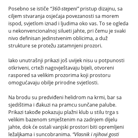
Posebno se ističe
“360-stepeni”
pristup dizajnu, sa
ciljem stvaranja osjećaja povezanosti sa morem
ispod, svjetlom iznad i ljudima oko vas. To se ogleda
u nekonvencionalnoj silueti jahte, pri čemu je svaki
nivo definisan jedinstvenim oblicima, a duž
strukture se protežu zatamnjeni prozori.
Iako unutrašnji prikazi još uvijek nisu u potpunosti
otkriveni, crteži nagovještavaju bijeli, otvoreni
raspored sa velikim prozorima koji prostoru
omogućavaju obilje prirodne svjetlosti.
Na brodu su predviđeni helidrom na krmi, bar sa
sjedištima i đakuzi na pramcu sunčane palube.
Prikazi takođe pokazuju plažni klub u stilu trga s
velikim bazenom smještenim na zadnjem dijelu
jahte, dok će ostali vanjski prostori biti opremljeni
ležaljkama i suncobranima.
“Vlasnik i njihovi gosti