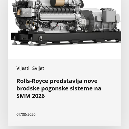
nove
brodske
pogonske
sisteme
na
SMM
2026
Vijesti
Svijet
Rolls-Royce predstavlja nove
brodske pogonske sisteme na
SMM 2026
07/08/2026