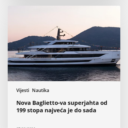
Nova
Baglietto-
va
superjahta
od
199
stopa
najveća
je
do
sada
Vijesti
Nautika
Nova Baglietto-va superjahta od
199 stopa najveća je do sada