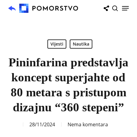
Skip
Menu
to
search
main
content
Vijesti
Nautika
Pininfarina predstavlja
koncept superjahte od
80 metara s pristupom
dizajnu “360 stepeni”
28/11/2024
Nema komentara