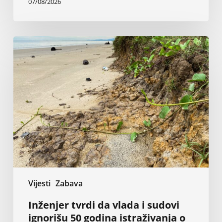
07/08/2026
Inženjer
tvrdi
da
vlada
i
sudovi
ignorišu
50
godina
istraživanja
o
eroziji
Vijesti
Zabava
Inženjer tvrdi da vlada i sudovi
ignorišu 50 godina istraživanja o