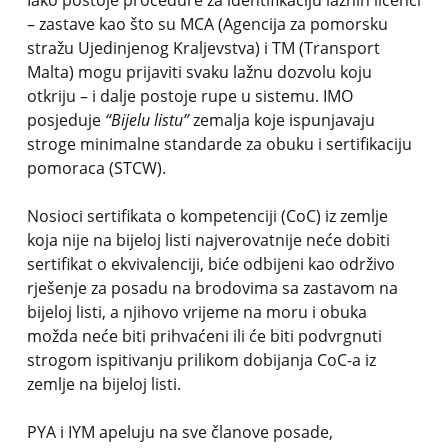
Iako postoje procedure za identifikaciju lažnih licenci
– zastave kao što su MCA (Agencija za pomorsku
stražu Ujedinjenog Kraljevstva) i TM (Transport
Malta) mogu prijaviti svaku lažnu dozvolu koju
otkriju – i dalje postoje rupe u sistemu. IMO
posjeduje
“Bijelu listu”
zemalja koje ispunjavaju
stroge minimalne standarde za obuku i sertifikaciju
pomoraca (STCW).
Nosioci sertifikata o kompetenciji (CoC) iz zemlje
koja nije na bijeloj listi najverovatnije neće dobiti
sertifikat o ekvivalenciji, biće odbijeni kao održivo
rješenje za posadu na brodovima sa zastavom na
bijeloj listi, a njihovo vrijeme na moru i obuka
možda neće biti prihvaćeni ili će biti podvrgnuti
strogom ispitivanju prilikom dobijanja CoC-a iz
zemlje na bijeloj listi.
PYA i IYM apeluju na sve članove posade,