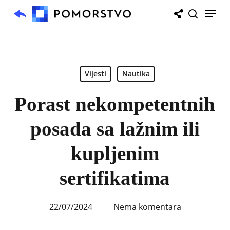
Skip
Menu
to
search
main
content
Vijesti
Nautika
Porast nekompetentnih
posada sa lažnim ili
kupljenim
sertifikatima
22/07/2024
Nema komentara