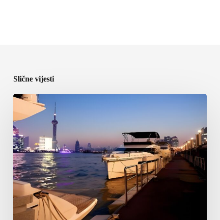
Slične vijesti
ICOMIA
predstavila
program
World
Marinas
Conference
2027
u
Shanghaiju