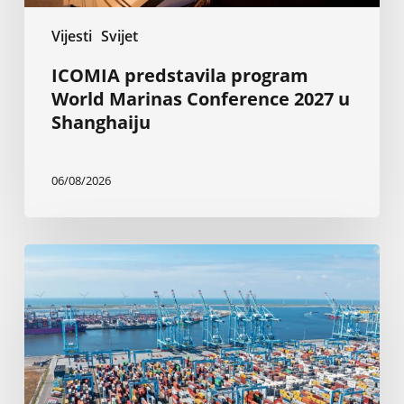
Vijesti
Svijet
ICOMIA predstavila program
World Marinas Conference 2027 u
Shanghaiju
06/08/2026
Rotterdam:
Elektrifikacija
brodova
sa
obale
od
2030.