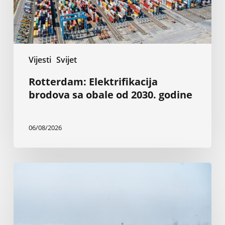
godine
Vijesti
Svijet
Rotterdam: Elektrifikacija
brodova sa obale od 2030. godine
06/08/2026
Napadi
u
Crnom
moru
guše