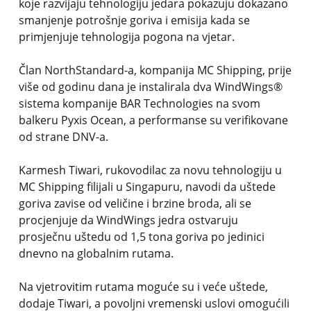
koje razvijaju tehnologiju jedara pokazuju dokazano
smanjenje potrošnje goriva i emisija kada se
primjenjuje tehnologija pogona na vjetar.
Član NorthStandard-a, kompanija MC Shipping, prije
više od godinu dana je instalirala dva WindWings®
sistema kompanije BAR Technologies na svom
balkeru Pyxis Ocean, a performanse su verifikovane
od strane DNV-a.
Karmesh Tiwari, rukovodilac za novu tehnologiju u
MC Shipping filijali u Singapuru, navodi da uštede
goriva zavise od veličine i brzine broda, ali se
procjenjuje da WindWings jedra ostvaruju
prosječnu uštedu od 1,5 tona goriva po jedinici
dnevno na globalnim rutama.
Na vjetrovitim rutama moguće su i veće uštede,
dodaje Tiwari, a povoljni vremenski uslovi omogućili