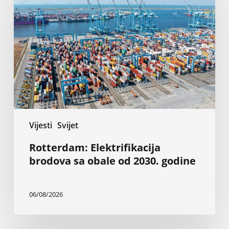
brodova
sa
obale
od
2030.
godine
Vijesti
Svijet
Rotterdam: Elektrifikacija
brodova sa obale od 2030. godine
06/08/2026