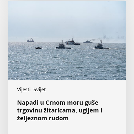
Napadi
u
Crnom
moru
guše
trgovinu
žitaricama,
ugljem
i
željeznom
rudom
Vijesti
Svijet
Napadi u Crnom moru guše
trgovinu žitaricama, ugljem i
željeznom rudom