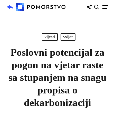
Skip
Menu
to
search
main
content
Vijesti
Svijet
Poslovni potencijal za
pogon na vjetar raste
sa stupanjem na snagu
propisa o
dekarbonizaciji