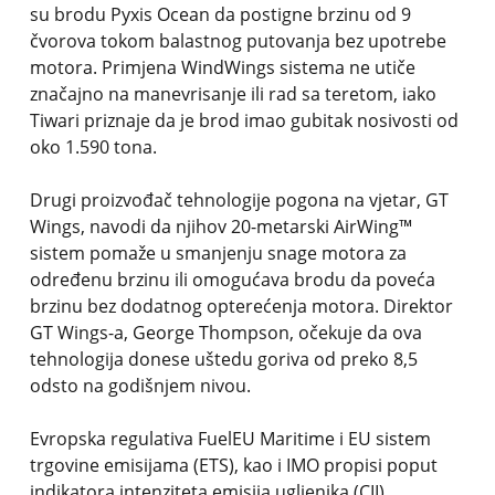
su brodu Pyxis Ocean da postigne brzinu od 9
čvorova tokom balastnog putovanja bez upotrebe
motora. Primjena WindWings sistema ne utiče
značajno na manevrisanje ili rad sa teretom, iako
Tiwari priznaje da je brod imao gubitak nosivosti od
oko 1.590 tona.
Drugi proizvođač tehnologije pogona na vjetar, GT
Wings, navodi da njihov 20-metarski AirWing™
sistem pomaže u smanjenju snage motora za
određenu brzinu ili omogućava brodu da poveća
brzinu bez dodatnog opterećenja motora. Direktor
GT Wings-a, George Thompson, očekuje da ova
tehnologija donese uštedu goriva od preko 8,5
odsto na godišnjem nivou.
Evropska regulativa FuelEU Maritime i EU sistem
trgovine emisijama (ETS), kao i IMO propisi poput
indikatora intenziteta emisija ugljenika (CII),