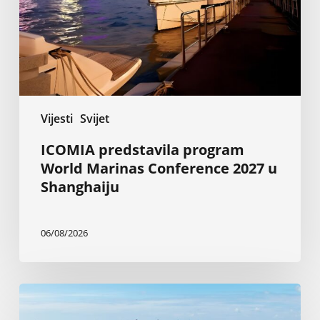
2027
u
Shanghaiju
Vijesti
Svijet
ICOMIA predstavila program
World Marinas Conference 2027 u
Shanghaiju
06/08/2026
Rotterdam:
Elektrifikacija