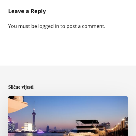
Leave a Reply
You must be
logged in
to post a comment.
Slične vijesti
ICOMIA
predstavila
program
World
Marinas
Conference