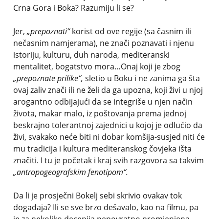
Crna Gora i Boka? Razumiju li se?
Jer,
„prepoznati“
korist od ove regije (sa časnim ili
nečasnim namjerama), ne znači poznavati i njenu
istoriju, kulturu, duh naroda, mediteranski
mentalitet, bogatstvo mora…Onaj koji je zbog
„prepoznate prilike“,
sletio u Boku i ne zanima ga šta
ovaj zaliv znači ili ne želi da ga upozna, koji živi u njoj
arogantno odbijajući da se integriše u njen način
života, makar malo, iz poštovanja prema jednoj
beskrajno tolerantnoj zajednici u kojoj je odlučio da
živi, svakako neće biti ni dobar komšija-susjed niti će
mu tradicija i kultura mediteranskog čovjeka išta
značiti. I tu je početak i kraj svih razgovora sa takvim
„antropogeografskim fenotipom“.
Da li je prosječni Bokelj sebi skrivio ovakav tok
događaja? Ili se sve brzo dešavalo, kao na filmu, pa