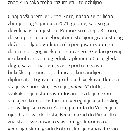
znao!? To tako treba razumjeti. I to ozbiljno.
Onaj bivši premijer Crne Gore, našao se prilično
zbunjen tog 5. januara 2021. godine, kad su ga
doveli na isto mjesto, u Pomorski muzej u Kotoru,
da se upozna sa prebogatom istorijom grada starog
duže od hiljadu godina, a čiji prvi pisani spomen
datira iz drugog vijeka prije nove ere. Gledao je ovaj
visokoobrazovani uglednik iz plemena Cuca, gledao
dugo, sa zanimanjem, sve te portrete slavnih
bokeških pomoraca, admirala, komandijera,
diplomata i trgovaca iz prohujalih vijekova. I ko zna
šta je sve pomislio, teško je
„dobaciti“
dotle, ali
svakako nije ostao ravnodušan. Još da je nekim
slučajem krenuo redom, od većeg dijela kotorskog
arhiva koji se čuva u Zadru, pa onda do Venecije i
njenih arhiva, do Trsta, Beča i nazad do Rima…Ko
zna šta bi sve našao o slavnom grčko-rimsko-
venecijanskom gradu Kotoru, koji je danas doživio