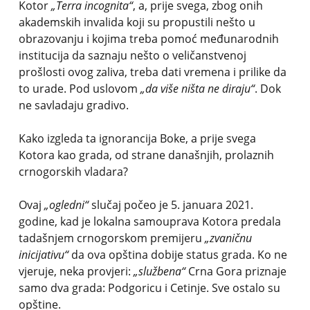
Kotor
„Terra incognita“
, a, prije svega, zbog onih
akademskih invalida koji su propustili nešto u
obrazovanju i kojima treba pomoć međunarodnih
institucija da saznaju nešto o veličanstvenoj
prošlosti ovog zaliva, treba dati vremena i prilike da
to urade. Pod uslovom
„da više ništa ne diraju“
. Dok
ne savladaju gradivo.
Kako izgleda ta ignorancija Boke, a prije svega
Kotora kao grada, od strane današnjih, prolaznih
crnogorskih vladara?
Ovaj
„ogledni“
slučaj počeo je 5. januara 2021.
godine, kad je lokalna samouprava Kotora predala
tadašnjem crnogorskom premijeru
„zvaničnu
inicijativu“
da ova opština dobije status grada. Ko ne
vjeruje, neka provjeri:
„službena“
Crna Gora priznaje
samo dva grada: Podgoricu i Cetinje. Sve ostalo su
opštine.