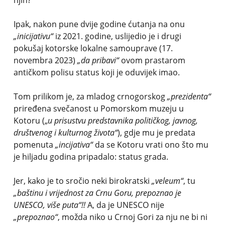
njih?
Ipak, nakon pune dvije godine ćutanja na onu
„inicijativu“
iz 2021. godine, uslijedio je i drugi
pokušaj kotorske lokalne samouprave (17.
novembra 2023)
„da pribavi“
ovom prastarom
antičkom polisu status koji je oduvijek imao.
Tom prilikom je, za mladog crnogorskog
„prezidenta“
priređena svečanost u Pomorskom muzeju u
Kotoru („
u prisustvu predstavnika političkog, javnog,
društvenog i kulturnog života“
), gdje mu je predata
pomenuta
„incijativa“
da se Kotoru vrati ono što mu
je hiljadu godina pripadalo: status grada.
Jer, kako je to sročio neki birokratski
„veleum“
, tu
„baštinu i vrijednost za Crnu Goru, prepoznao je
UNESCO, više puta“!!
A, da je UNESCO nije
„prepoznao“
, možda niko u Crnoj Gori za nju ne bi ni