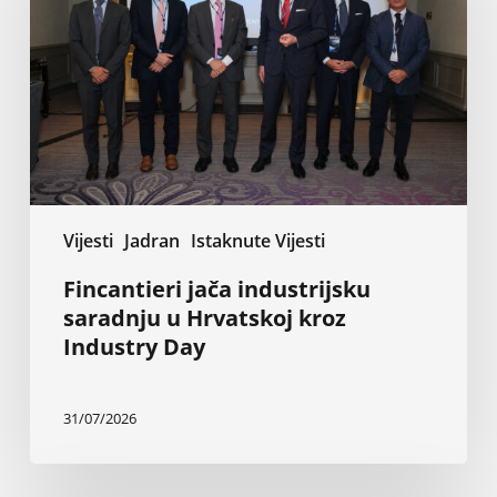
saradnju
u
Hrvatskoj
kroz
Industry
Day
Vijesti
Jadran
Istaknute Vijesti
Fincantieri jača industrijsku
saradnju u Hrvatskoj kroz
Industry Day
31/07/2026