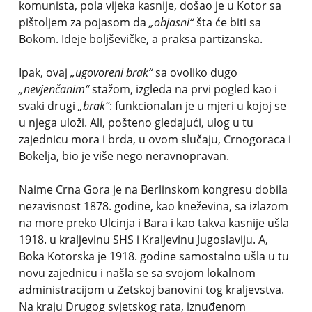
komunista, pola vijeka kasnije, došao je u Kotor sa
pištoljem za pojasom da
„objasni“
šta će biti sa
Bokom. Ideje boljševičke, a praksa partizanska.
Ipak, ovaj
„ugovoreni brak“
sa ovoliko dugo
„nevjenčanim“
stažom, izgleda na prvi pogled kao i
svaki drugi
„brak“
: funkcionalan je u mjeri u kojoj se
u njega uloži. Ali, pošteno gledajući, ulog u tu
zajednicu mora i brda, u ovom slučaju, Crnogoraca i
Bokelja, bio je više nego neravnopravan.
Naime Crna Gora je na Berlinskom kongresu dobila
nezavisnost 1878. godine, kao kneževina, sa izlazom
na more preko Ulcinja i Bara i kao takva kasnije ušla
1918. u kraljevinu SHS i Kraljevinu Jugoslaviju. A,
Boka Kotorska je 1918. godine samostalno ušla u tu
novu zajednicu i našla se sa svojom lokalnom
administracijom u Zetskoj banovini tog kraljevstva.
Na kraju Drugog svjetskog rata, iznuđenom