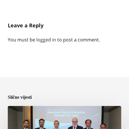
Leave a Reply
You must be
logged in
to post a comment.
Slične vijesti
Fincantieri
jača
industrijsku