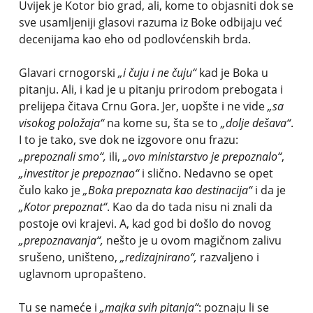
Uvijek je Kotor bio grad, ali, kome to objasniti dok se
sve usamljeniji glasovi razuma iz Boke odbijaju već
decenijama kao eho od podlovćenskih brda.
Glavari crnogorski
„i čuju i ne čuju“
kad je Boka u
pitanju. Ali, i kad je u pitanju prirodom prebogata i
prelijepa čitava Crnu Gora. Jer, uopšte i ne vide
„sa
visokog položaja“
na kome su, šta se to
„dolje dešava“
.
I to je tako, sve dok ne izgovore onu frazu:
„prepoznali smo“,
ili,
„ovo ministarstvo je prepoznalo“
,
„investitor je prepoznao“
i slično. Nedavno se opet
čulo kako je
„Boka prepoznata kao destinacija“
i da je
„Kotor prepoznat“
. Kao da do tada nisu ni znali da
postoje ovi krajevi. A, kad god bi došlo do novog
„prepoznavanja“,
nešto je u ovom magičnom zalivu
srušeno, uništeno,
„redizajnirano“,
razvaljeno i
uglavnom upropašteno.
Tu se nameće i
„majka svih pitanja“
: poznaju li se