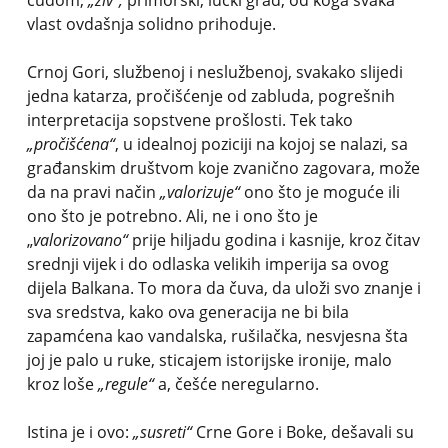
čudom,
„živ“,
primorski, lučki grad, od koga svaka
vlast ovdašnja solidno prihoduje.
Crnoj Gori, službenoj i neslužbenoj, svakako slijedi
jedna katarza, pročišćenje od zabluda, pogrešnih
interpretacija sopstvene prošlosti. Tek tako
„pročišćena“
, u idealnoj poziciji na kojoj se nalazi, sa
građanskim društvom koje zvanično zagovara, može
da na pravi način
„valorizuje“
ono što je moguće ili
ono što je potrebno. Ali, ne i ono što je
„
valorizovano“
prije hiljadu godina i kasnije, kroz čitav
srednji vijek i do odlaska velikih imperija sa ovog
dijela Balkana. To mora da čuva, da uloži svo znanje i
sva sredstva, kako ova generacija ne bi bila
zapamćena kao vandalska, rušilačka, nesvjesna šta
joj je palo u ruke, sticajem istorijske ironije, malo
kroz loše
„regule“
a, češće neregularno.
Istina je i ovo:
„susreti“
Crne Gore i Boke, dešavali su