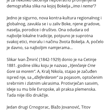
je za nekoliko decenija nepovratno promjenjena
demografska slika na kojoj Bokelja
„ima i nema“?
Jedno je sigurno, nova kontra-kultura regionalnog i
globalnog, zavukla se i u zaliv Boke, njene gradove,
naselja, porodice i društvo. Ona odudara od
najbolje lokalne tradicije, potpuno je suprotna
svakoj etici, moralu i načinu života Bokelja. A, počelo
je davno, sa najboljim namjerama…
Slikar Ivan Žmirić (1842-1929) donio je na Cetinje
1881. godine sliku koju je nazvao
„Vjenčanje Crne
Gore sa morem“
. A, Kralj Nikola, stajao je začuđen
ispred nje, sa
„džeferdarom“
za pojasom, optočenim
srebrnim i zlatnim ukrasima. Protivrječan sasvim,
ideje su mu bile Evropske, ali praksa plemenska.
Tada niije išlo drukčije.
Jedan drugi Crnogorac, Blažo Jovanović, Titov