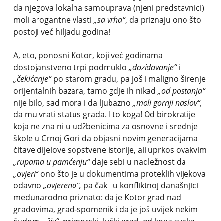
da njegova lokalna samouprava (njeni predstavnici)
moli arogantne vlasti
„sa vrha“
, da priznaju ono što
postoji već hiljadu godina!
A, eto, ponosni Kotor, koji već godinama
dostojanstveno trpi podmuklo
„dozidavanje“
i
„čekićanje“
po starom gradu, pa još i maligno širenje
orijentalnih bazara, tamo gdje ih nikad
„od postanja“
nije bilo, sad mora i da ljubazno
„moli gornji naslov“,
da mu vrati status grada. I to koga! Od birokratije
koja ne zna ni u udžbenicima za osnovne i srednje
škole u Crnoj Gori da objasni novim generacijama
čitave dijelove sopstvene istorije, ali uprkos ovakvim
„rupama u pamćenju“
daje sebi u nadležnost da
„ovjeri“
ono što je u dokumentima proteklih vijekova
odavno
„ovjereno“,
pa čak i u konfliktnoj današnjici
međunarodno priznato: da je Kotor grad nad
gradovima, grad-spomenik i da je još uvijek nekim