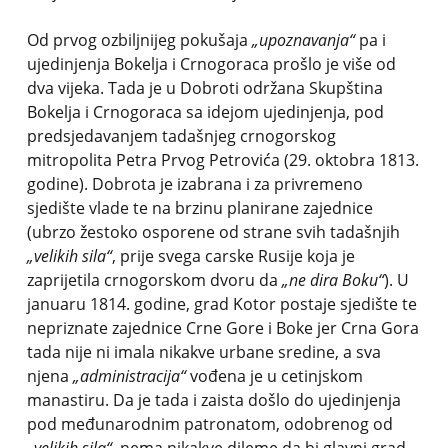
Od prvog ozbiljnijeg pokušaja
„upoznavanja“
pa i
ujedinjenja Bokelja i Crnogoraca prošlo je više od
dva vijeka. Tada je u Dobroti održana Skupština
Bokelja i Crnogoraca sa idejom ujedinjenja, pod
predsjedavanjem tadašnjeg crnogorskog
mitropolita Petra Prvog Petrovića (29. oktobra 1813.
godine). Dobrota je izabrana i za privremeno
sjedište vlade te na brzinu planirane zajednice
(ubrzo žestoko osporene od strane svih tadašnjih
„velikih sila“
, prije svega carske Rusije koja je
zaprijetila crnogorskom dvoru da
„ne dira Boku“
). U
januaru 1814. godine, grad Kotor postaje sjedište te
nepriznate zajednice Crne Gore i Boke jer Crna Gora
tada nije ni imala nikakve urbane sredine, a sva
njena
„administracija“
vođena je u cetinjskom
manastiru. Da je tada i zaista došlo do ujedinjenja
pod međunarodnim patronatom, odobrenog od