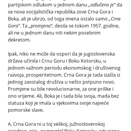
partijskom odlukom u jednom danu
„odlučeno je“
da
se nova socijalistička republika zove Crna Gora i
Boka, ali je ubrzo, od toga imena ostalo samo
„Crna
Gora“
. Ta
„promjena“
, desila se tokom 1957. godine,
ali ne u jednom danu niti nekim posebnim
dekretom.
Ipak, niko ne može da ospori da je jugoslovenska
država učinila i Crnu Goru i Boku Kotorsku, u
jednom važnom periodu ekonomskog i društvenog
razvoja, prosperitetnom. Crna Gora je tada izašla iz
jednog zaostalog društva u nešto potpuno novo.
Promjene su bile revolucionarne, za one prilike i
ono vrijeme. Ali, Boka je i tada bila svoja, mada bez
statusa koji je imala u vjekovima svoje najveće
pomorske slave.
A, Crna Gora ni u toj velikoj, južnoslovenskoj