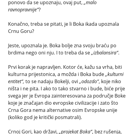
ponovo da se upoznaju, ovaj put,
„malo
ravnopravnije“
?
Konačno, treba se pitati, je li Boka ikada upoznala
Crnu Goru?
Jeste, upoznala je. Boka bolje zna svoju braću po
brdima nego oni nju. I to treba da se
„izbalansira“
.
Prvi korak je napravljen. Kotor će, kažu sa vrha, biti
kulturna prijestonica, a možda i Boka bude
„kulturni
entitet“,
to se nadaju Bokelji, ovi
„odozdo“
, koje niko
ništa i ne pita. I ako to tako stvarno i bude, biće prije
svega jer je Evropa zainteresovana za područje Boke
koje je značajan dio evropske civilizacije i zato što
Crna Gora nema alternative osim Evropske unije
(koliko god je kritički posmatrali).
Crnoj Gori, kao državi,
„projekat Boka“
, bez rušenja,