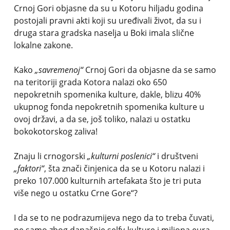
Crnoj Gori objasne da su u Kotoru hiljadu godina
postojali pravni akti koji su uređivali život, da su i
druga stara gradska naselja u Boki imala slične
lokalne zakone.
Kako
„savremenoj“
Crnoj Gori da objasne da se samo
na teritoriji grada Kotora nalazi oko 650
nepokretnih spomenika kulture, dakle, blizu 40%
ukupnog fonda nepokretnih spomenika kulture u
ovoj državi, a da se, još toliko, nalazi u ostatku
bokokotorskog zaliva!
Znaju li crnogorski
„kulturni poslenici“
i društveni
„faktori“
, šta znači činjenica da se u Kotoru nalazi i
preko 107.000 kulturnih artefakata što je tri puta
više nego u ostatku Crne Gore“?
I da se to ne podrazumijeva nego da to treba čuvati,