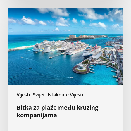
Bitka
za
plaže
među
kruzing
kompanijama
Vijesti
Svijet
Istaknute Vijesti
Bitka za plaže među kruzing
kompanijama