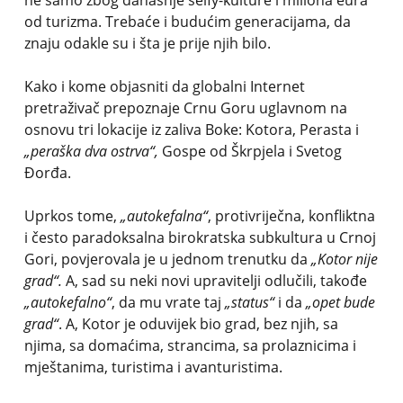
ne samo zbog današnje selfy-kulture i miliona eura
od turizma. Trebaće i budućim generacijama, da
znaju odakle su i šta je prije njih bilo.
Kako i kome objasniti da globalni Internet
pretraživač prepoznaje Crnu Goru uglavnom na
osnovu tri lokacije iz zaliva Boke: Kotora, Perasta i
„peraška dva ostrva“,
Gospe od Škrpjela i Svetog
Đorđa.
Uprkos tome,
„autokefalna“
, protivriječna, konfliktna
i često paradoksalna birokratska subkultura u Crnoj
Gori, povjerovala je u jednom trenutku da
„Kotor nije
grad“.
A, sad su neki novi upravitelji odlučili, takođe
„autokefalno“
, da mu vrate taj
„status“
i da
„opet bude
grad“
. A, Kotor je oduvijek bio grad, bez njih, sa
njima, sa domaćima, strancima, sa prolaznicima i
mještanima, turistima i avanturistima.