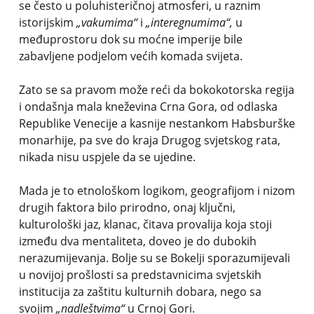
se često u poluhisteričnoj atmosferi, u raznim
istorijskim
„vakumima“
i
„interegnumima“,
u
međuprostoru dok su moćne imperije bile
zabavljene podjelom većih komada svijeta.
Zato se sa pravom može reći da bokokotorska regija
i ondašnja mala kneževina Crna Gora, od odlaska
Republike Venecije a kasnije nestankom Habsburške
monarhije, pa sve do kraja Drugog svjetskog rata,
nikada nisu uspjele da se ujedine.
Mada je to etnološkom logikom, geografijom i nizom
drugih faktora bilo prirodno, onaj ključni,
kulturološki jaz, klanac, čitava provalija koja stoji
između dva mentaliteta, doveo je do dubokih
nerazumijevanja. Bolje su se Bokelji sporazumijevali
u novijoj prošlosti sa predstavnicima svjetskih
institucija za zaštitu kulturnih dobara, nego sa
svojim
„nadleštvima“
u Crnoj Gori.