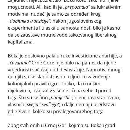
zajednici, nije
„poznavala“
Boku Kotorsku, niti njene
mogućnosti. Ali, kad ih je
„prepoznala“
sa lukrativnim
motivima, nudeći je samo za određen krug
„dobitnika tranzicije“
, nakon jugoslovenskog
eksperimenta i ulaska u samostalnost, bilo je kasno
da se zaustave mutne vode takozvanog liberalnog
kapitalizma.
Boka je doslovno pala u ruke investicione anarhije, a
„čuvarima“
Crne Gore nije palo na pamet da njene
vrijednosti sačuvaju od devastacije. Naprotiv, mnogi
od njih su se sladostrasno uključili u zavođenje
kolonijalnih pravila igre. Toliko, da u nekim
dijelovima, ovaj zaliv više ne liči na sebe. I pored
toga što su se fino „
namjestili“
, njeni novi stanovnici,
vlasnici
„svega i svačega“,
i dalje nemaju predstavu
gdje žive ni koliko su privilegovani zbog toga.
Zbog svih onih u Crnoj Gori kojima su Boka i grad