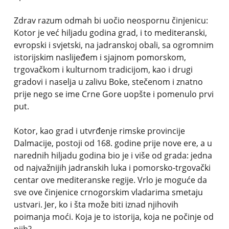
Zdrav razum odmah bi uočio neospornu činjenicu:
Kotor je već hiljadu godina grad, i to mediteranski,
evropski i svjetski, na jadranskoj obali, sa ogromnim
istorijskim naslijeđem i sjajnom pomorskom,
trgovačkom i kulturnom tradicijom, kao i drugi
gradovi i naselja u zalivu Boke, stečenom i znatno
prije nego se ime Crne Gore uopšte i pomenulo prvi
put.
Kotor, kao grad i utvrđenje rimske provincije
Dalmacije, postoji od 168. godine prije nove ere, a u
narednih hiljadu godina bio je i više od grada: jedna
od najvažnijih jadranskih luka i pomorsko-trgovački
centar ove mediteranske regije. Vrlo je moguće da
sve ove činjenice crnogorskim vladarima smetaju
ustvari. Jer, ko i šta može biti iznad njihovih
poimanja moći. Koja je to istorija, koja ne počinje od