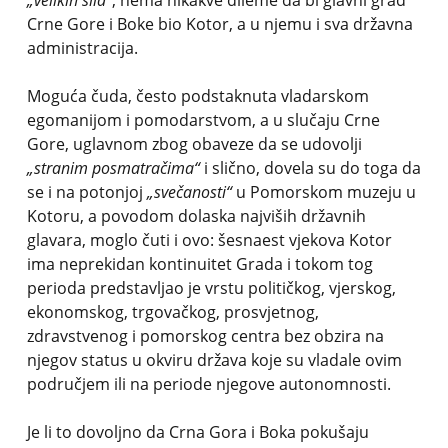
„velikih sila“
, nema nikakve dileme da bi glavni grad
Crne Gore i Boke bio Kotor, a u njemu i sva državna
administracija.
Moguća čuda, često podstaknuta vladarskom
egomanijom i pomodarstvom, a u slučaju Crne
Gore, uglavnom zbog obaveze da se udovolji
„stranim posmatračima“
i slično, dovela su do toga da
se i na potonjoj
„svečanosti“
u Pomorskom muzeju u
Kotoru, a povodom dolaska najviših državnih
glavara, moglo čuti i ovo: šesnaest vjekova Kotor
ima neprekidan kontinuitet Grada i tokom tog
perioda predstavljao je vrstu političkog, vjerskog,
ekonomskog, trgovačkog, prosvjetnog,
zdravstvenog i pomorskog centra bez obzira na
njegov status u okviru država koje su vladale ovim
područjem ili na periode njegove autonomnosti.
Je li to dovoljno da Crna Gora i Boka pokušaju