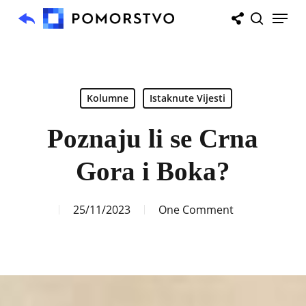
Skip
Menu
to
search
main
content
Kolumne
Istaknute Vijesti
Poznaju li se Crna
Gora i Boka?
25/11/2023
One Comment