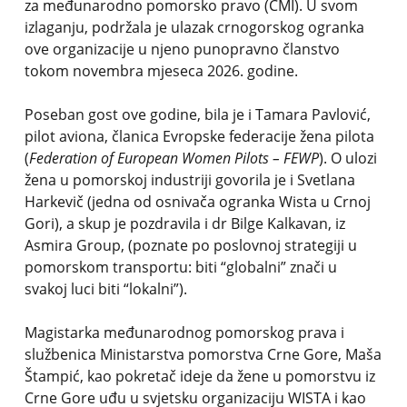
za međunarodno pomorsko pravo (CMI). U svom
izlaganju, podržala je ulazak crnogorskog ogranka
ove organizacije u njeno punopravno članstvo
tokom novembra mjeseca 2026. godine.
Poseban gost ove godine, bila je i Tamara Pavlović,
pilot aviona, članica Evropske federacije žena pilota
(
Federation of European Women Pilots – FEWP
). O ulozi
žena u pomorskoj industriji govorila je i Svetlana
Harkevič (jedna od osnivača ogranka Wista u Crnoj
Gori), a skup je pozdravila i dr Bilge Kalkavan, iz
Asmira Group, (poznate po poslovnoj strategiji u
pomorskom transportu: biti “globalni” znači u
svakoj luci biti “lokalni”).
Magistarka međunarodnog pomorskog prava i
službenica Ministarstva pomorstva Crne Gore, Maša
Štampić, kao pokretač ideje da žene u pomorstvu iz
Crne Gore uđu u svjetsku organizaciju WISTA i kao