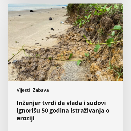
Inženjer
tvrdi
da
vlada
i
sudovi
ignorišu
50
godina
istraživanja
o
eroziji
Vijesti
Zabava
Inženjer tvrdi da vlada i sudovi
ignorišu 50 godina istraživanja o
eroziji