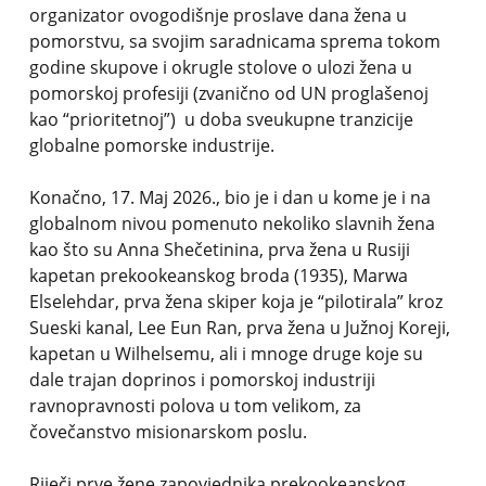
organizator ovogodišnje proslave dana žena u
pomorstvu, sa svojim saradnicama sprema tokom
godine skupove i okrugle stolove o ulozi žena u
pomorskoj profesiji (zvanično od UN proglašenoj
kao “prioritetnoj”) u doba sveukupne tranzicije
globalne pomorske industrije.
Konačno, 17. Maj 2026., bio je i dan u kome je i na
globalnom nivou pomenuto nekoliko slavnih žena
kao što su Anna Shečetinina, prva žena u Rusiji
kapetan prekookeanskog broda (1935), Marwa
Elselehdar, prva žena skiper koja je “pilotirala” kroz
Sueski kanal, Lee Eun Ran, prva žena u Južnoj Koreji,
kapetan u Wilhelsemu, ali i mnoge druge koje su
dale trajan doprinos i pomorskoj industriji
ravnopravnosti polova u tom velikom, za
čovečanstvo misionarskom poslu.
Riječi prve žene zapovjednika prekookeanskog