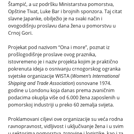
Štampić, a uz podršku Ministarstva pomorstva,
Opštine Tivat, Luke Bar i brojnih sponzora. Taj citat
slavne Japanke, obilježio je na svaki način i
ovogodišnju proslavu dana žena u pomorstvu u
Crnoj Gori.
Projekat pod nazivom “Ona i more”, poznat iz
prošlogodišnje proslave ovog praznika,
istovremeno je i naziv projekta kojim je praktično
pokrenuta ideja o osnivanju crnogorskog ogranka
svjetske organizacije WISTA (
Women’s International
Shipping and Trade Association
) osnovane 1974.
godine u Londonu koja danas prema zvaničnim
podacima okuplja više od 6.000 žena zaposlenih u
pomorskoj industriji u preko 60 zemalja svijeta.
Proklamovani ciljevi ove organizacije su veća rodna
ravnopravnost, vidljivost i uključivanje žena i u svim
u sektorima pomorstva, trgovine i logistike, kao i za