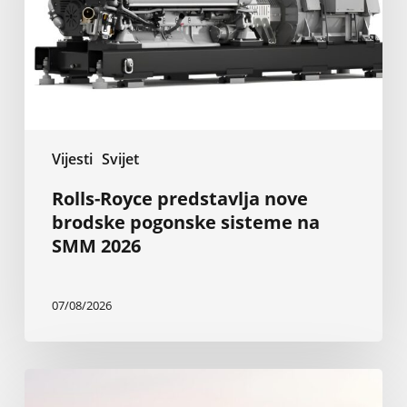
pogonske
sisteme
na
SMM
2026
Vijesti
Svijet
Rolls-Royce predstavlja nove
brodske pogonske sisteme na
SMM 2026
07/08/2026
Nova
Baglietto-