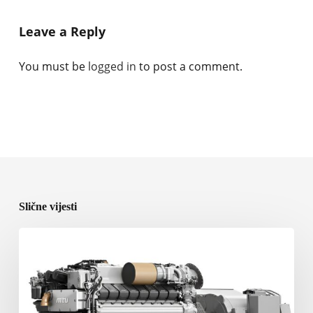
Leave a Reply
You must be
logged in
to post a comment.
Slične vijesti
Rolls-
Royce
predstavlja
nove
brodske