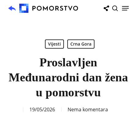
Skip
Menu
to
search
main
content
Vijesti
Crna Gora
Proslavljen
Međunarodni dan žena
u pomorstvu
19/05/2026
Nema komentara