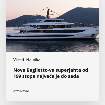
va
superjahta
od
199
stopa
najveća
je
do
sada
Vijesti
Nautika
Nova Baglietto-va superjahta od
199 stopa najveća je do sada
07/08/2026