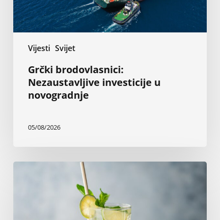
Vijesti
Svijet
Grčki brodovlasnici:
Nezaustavljive investicije u
novogradnje
05/08/2026
Kokteli
sa
rumom
za
tropski