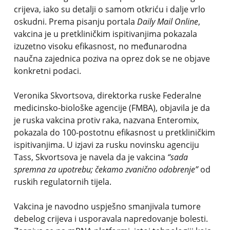
crijeva, iako su detalji o samom otkriću i dalje vrlo
oskudni. Prema pisanju portala
Daily Mail Online
,
vakcina je u pretkliničkim ispitivanjima pokazala
izuzetno visoku efikasnost, no međunarodna
naučna zajednica poziva na oprez dok se ne objave
konkretni podaci.
Veronika Skvortsova, direktorka ruske Federalne
medicinsko-biološke agencije (FMBA), objavila je da
je ruska vakcina protiv raka, nazvana Enteromix,
pokazala do 100-postotnu efikasnost u pretkliničkim
ispitivanjima. U izjavi za rusku novinsku agenciju
Tass, Skvortsova je navela da je vakcina
“sada
spremna za upotrebu; čekamo zvanično odobrenje”
od
ruskih regulatornih tijela.
Vakcina je navodno uspješno smanjivala tumore
debelog crijeva i usporavala napredovanje bolesti.