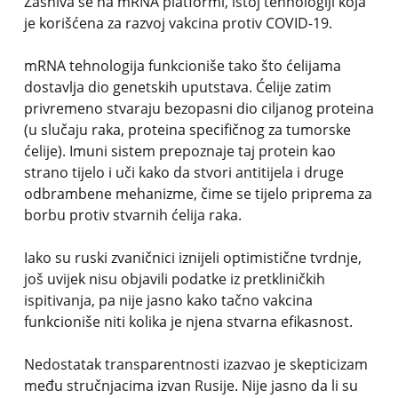
Zasniva se na mRNA platformi, istoj tehnologiji koja
je korišćena za razvoj vakcina protiv COVID-19.
mRNA tehnologija funkcioniše tako što ćelijama
dostavlja dio genetskih uputstava. Ćelije zatim
privremeno stvaraju bezopasni dio ciljanog proteina
(u slučaju raka, proteina specifičnog za tumorske
ćelije). Imuni sistem prepoznaje taj protein kao
strano tijelo i uči kako da stvori antitijela i druge
odbrambene mehanizme, čime se tijelo priprema za
borbu protiv stvarnih ćelija raka.
Iako su ruski zvaničnici iznijeli optimistične tvrdnje,
još uvijek nisu objavili podatke iz pretkliničkih
ispitivanja, pa nije jasno kako tačno vakcina
funkcioniše niti kolika je njena stvarna efikasnost.
Nedostatak transparentnosti izazvao je skepticizam
među stručnjacima izvan Rusije. Nije jasno da li su