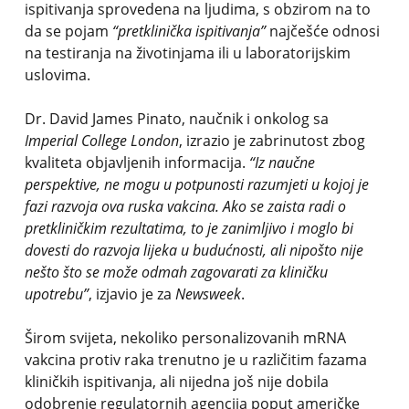
ispitivanja sprovedena na ljudima, s obzirom na to
da se pojam
“pretklinička ispitivanja”
najčešće odnosi
na testiranja na životinjama ili u laboratorijskim
uslovima.
Dr. David James Pinato, naučnik i onkolog sa
Imperial College London
, izrazio je zabrinutost zbog
kvaliteta objavljenih informacija.
“Iz naučne
perspektive, ne mogu u potpunosti razumjeti u kojoj je
fazi razvoja ova ruska vakcina. Ako se zaista radi o
pretkliničkim rezultatima, to je zanimljivo i moglo bi
dovesti do razvoja lijeka u budućnosti, ali nipošto nije
nešto što se može odmah zagovarati za kliničku
upotrebu”
, izjavio je za
Newsweek
.
Širom svijeta, nekoliko personalizovanih mRNA
vakcina protiv raka trenutno je u različitim fazama
kliničkih ispitivanja, ali nijedna još nije dobila
odobrenje regulatornih agencija poput američke