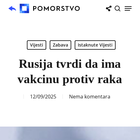
Skip
Menu
to
search
main
content
Vijesti
Zabava
Istaknute Vijesti
Rusija tvrdi da ima
vakcinu protiv raka
12/09/2025
Nema komentara