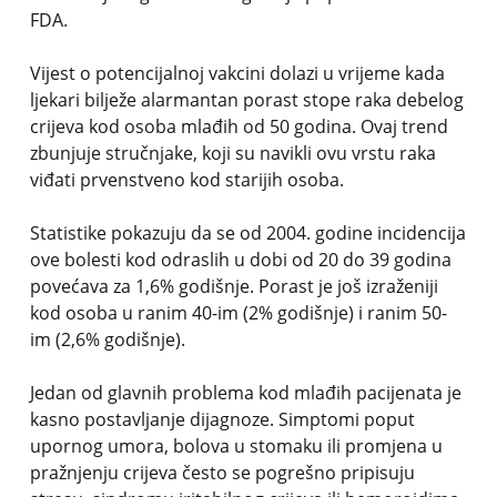
FDA.
Vijest o potencijalnoj vakcini dolazi u vrijeme kada
ljekari bilježe alarmantan porast stope raka debelog
crijeva kod osoba mlađih od 50 godina. Ovaj trend
zbunjuje stručnjake, koji su navikli ovu vrstu raka
viđati prvenstveno kod starijih osoba.
Statistike pokazuju da se od 2004. godine incidencija
ove bolesti kod odraslih u dobi od 20 do 39 godina
povećava za 1,6% godišnje. Porast je još izraženiji
kod osoba u ranim 40-im (2% godišnje) i ranim 50-
im (2,6% godišnje).
Jedan od glavnih problema kod mlađih pacijenata je
kasno postavljanje dijagnoze. Simptomi poput
upornog umora, bolova u stomaku ili promjena u
pražnjenju crijeva često se pogrešno pripisuju