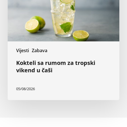
vikend
u
čaši
Vijesti
Zabava
Kokteli sa rumom za tropski
vikend u čaši
05/08/2026