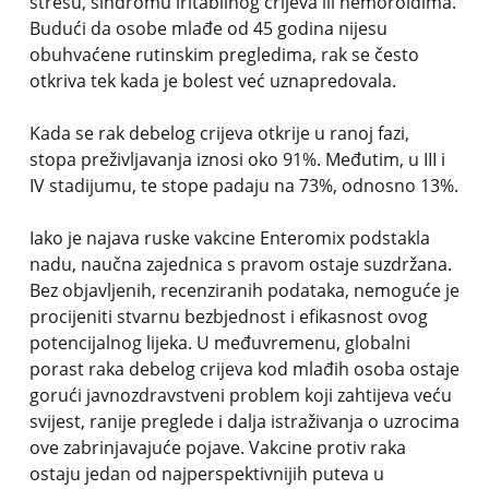
stresu, sindromu iritabilnog crijeva ili hemoroidima.
Budući da osobe mlađe od 45 godina nijesu
obuhvaćene rutinskim pregledima, rak se često
otkriva tek kada je bolest već uznapredovala.
Kada se rak debelog crijeva otkrije u ranoj fazi,
stopa preživljavanja iznosi oko 91%. Međutim, u III i
IV stadijumu, te stope padaju na 73%, odnosno 13%.
Iako je najava ruske vakcine Enteromix podstakla
nadu, naučna zajednica s pravom ostaje suzdržana.
Bez objavljenih, recenziranih podataka, nemoguće je
procijeniti stvarnu bezbjednost i efikasnost ovog
potencijalnog lijeka. U međuvremenu, globalni
porast raka debelog crijeva kod mlađih osoba ostaje
gorući javnozdravstveni problem koji zahtijeva veću
svijest, ranije preglede i dalja istraživanja o uzrocima
ove zabrinjavajuće pojave. Vakcine protiv raka
ostaju jedan od najperspektivnijih puteva u