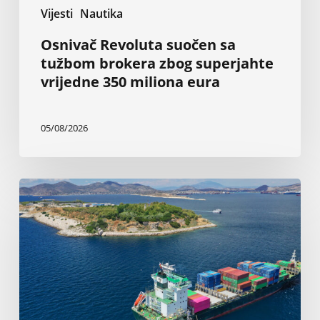
Vijesti
Nautika
Osnivač Revoluta suočen sa
tužbom brokera zbog superjahte
vrijedne 350 miliona eura
05/08/2026
Grčki
brodovlasnici:
Nezaustavljive
investicije
u
novogradnje