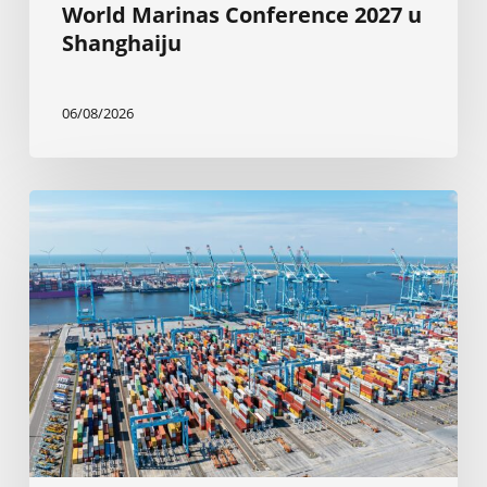
World Marinas Conference 2027 u
Shanghaiju
06/08/2026
Rotterdam:
Elektrifikacija
brodova
sa
obale
od
2030.
godine