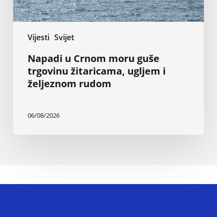
željeznom
rudom
Vijesti
Svijet
Napadi u Crnom moru guše
trgovinu žitaricama, ugljem i
željeznom rudom
06/08/2026