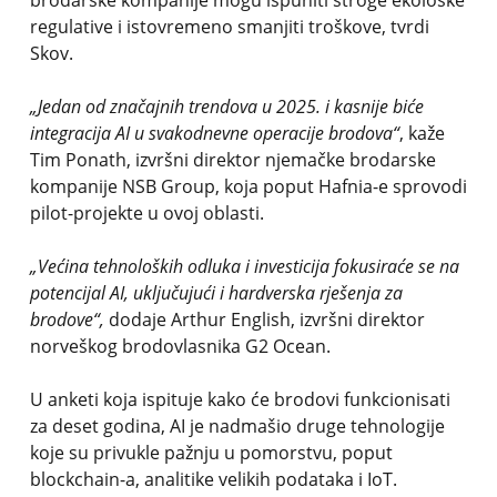
brodarske kompanije mogu ispuniti stroge ekološke
regulative i istovremeno smanjiti troškove, tvrdi
Skov.
„Jedan od značajnih trendova u 2025. i kasnije biće
integracija AI u svakodnevne operacije brodova“
, kaže
Tim Ponath, izvršni direktor njemačke brodarske
kompanije NSB Group, koja poput Hafnia-e sprovodi
pilot-projekte u ovoj oblasti.
„Većina tehnoloških odluka i investicija fokusiraće se na
potencijal AI, uključujući i hardverska rješenja za
brodove“,
dodaje Arthur English, izvršni direktor
norveškog brodovlasnika G2 Ocean.
U anketi koja ispituje kako će brodovi funkcionisati
za deset godina, AI je nadmašio druge tehnologije
koje su privukle pažnju u pomorstvu, poput
blockchain-a, analitike velikih podataka i IoT.