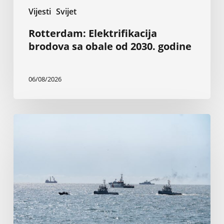
Vijesti
Svijet
Rotterdam: Elektrifikacija
brodova sa obale od 2030. godine
06/08/2026
Napadi
u
Crnom
moru
guše
trgovinu
žitaricama,
ugljem
i