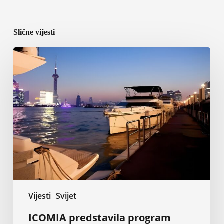
Slične vijesti
ICOMIA
predstavila
program
World
Marinas
Conference
2027
u
Shanghaiju
Vijesti
Svijet
ICOMIA predstavila program