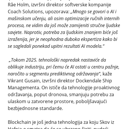
Råe Holm, izvršni direktor softverske kompanije
Coach Solutions, upozorava:
„Mnogo se govori o AI i
mašinskom učenju, ali osim optimizacije ručnih internih
procesa, ne vidim da još može zamijeniti stručne ljudske
savjete. Naprotiv, potreba za ljudskim znanjem biće još
izraženija, jer je neophodna duboka ekspertiza kako bi
se sagledali ponekad upitni rezultati AI modela.“
„Tokom 2025. tehnološki napredak nastaviće da
oblikuje industriju, pri čemu će AI ostati u centru pažnje,
naročito u segmentu prediktivnog održavanja“
, kaže
Vikrant Gusain, izvršni direktor Dockendale Ship
Managementa. On ističe da tehnologije proaktivnog
održavanja, poput dronova, smanjuju potrebu za
ulaskom u zatvorene prostore, poboljšavajući
bezbjednosne standarde.
Blockchain je još jedna tehnologija za koju Skov iz