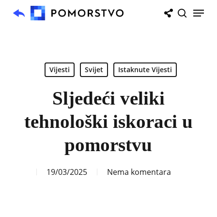
Skip
Menu
to
search
main
content
Vijesti
Svijet
Istaknute Vijesti
Sljedeći veliki
tehnološki iskoraci u
pomorstvu
19/03/2025
Nema komentara