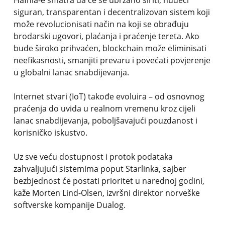
Hafnia-e smatra da će se ubrzano širiti, nudeći
siguran, transparentan i decentralizovan sistem koji
može revolucionisati način na koji se obrađuju
brodarski ugovori, plaćanja i praćenje tereta. Ako
bude široko prihvaćen, blockchain može eliminisati
neefikasnosti, smanjiti prevaru i povećati povjerenje
u globalni lanac snabdijevanja.
Internet stvari (IoT) takođe evoluira – od osnovnog
praćenja do uvida u realnom vremenu kroz cijeli
lanac snabdijevanja, poboljšavajući pouzdanost i
korisničko iskustvo.
Uz sve veću dostupnost i protok podataka
zahvaljujući sistemima poput Starlinka, sajber
bezbjednost će postati prioritet u narednoj godini,
kaže Morten Lind-Olsen, izvršni direktor norveške
softverske kompanije Dualog.