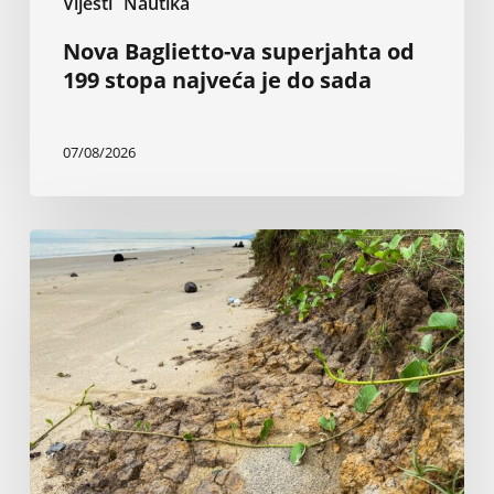
Vijesti
Nautika
Nova Baglietto-va superjahta od
199 stopa najveća je do sada
07/08/2026
Inženjer
tvrdi
da
vlada
i
sudovi
ignorišu
50
godina
istraživanja