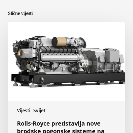
Slične vijesti
Rolls-
Royce
predstavlja
nove
brodske
pogonske
sisteme
na
SMM
2026
Vijesti
Svijet
Rolls-Royce predstavlja nove
brodske pogonske sisteme na