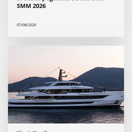
SMM 2026
07/08/2026
Nova
Baglietto-
va
superjahta
od
199
stopa
najveća
je
do
sada