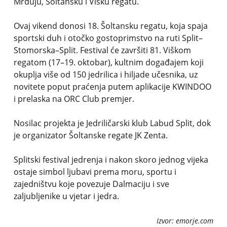
Mrduju, Šoltansku i Višku regatu.
Ovaj vikend donosi 18. Šoltansku regatu, koja spaja
sportski duh i otočko gostoprimstvo na ruti Split–
Stomorska–Split. Festival će završiti 81. Viškom
regatom (17–19. oktobar), kultnim događajem koji
okuplja više od 150 jedrilica i hiljade učesnika, uz
novitete poput praćenja putem aplikacije KWINDOO
i prelaska na ORC Club premjer.
Nosilac projekta je Jedriličarski klub Labud Split, dok
je organizator Šoltanske regate JK Zenta.
Splitski festival jedrenja i nakon skoro jednog vijeka
ostaje simbol ljubavi prema moru, sportu i
zajedništvu koje povezuje Dalmaciju i sve
zaljubljenike u vjetar i jedra.
Izvor: emorje.com