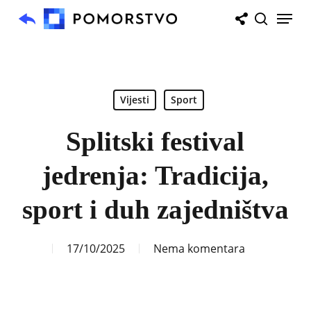
Skip
Menu
to
search
main
content
Vijesti
Sport
Splitski festival
jedrenja: Tradicija,
sport i duh zajedništva
17/10/2025
Nema komentara