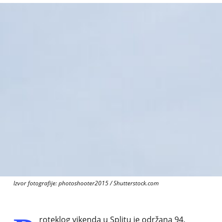
Izvor fotografije: photoshooter2015 / Shutterstock.com
roteklog vikenda u Splitu je održana 94.