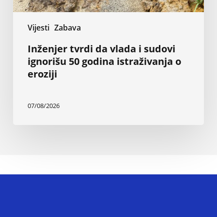
o
eroziji
Vijesti
Zabava
Inženjer tvrdi da vlada i sudovi
ignorišu 50 godina istraživanja o
eroziji
07/08/2026