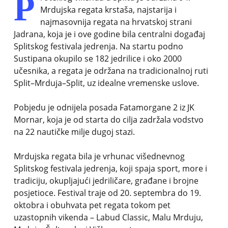
P
Mrdujska regata krstaša, najstarija i
najmasovnija regata na hrvatskoj strani
Jadrana, koja je i ove godine bila centralni događaj
Splitskog festivala jedrenja. Na startu podno
Sustipana okupilo se 182 jedrilice i oko 2000
učesnika, a regata je održana na tradicionalnoj ruti
Split–Mrduja–Split, uz idealne vremenske uslove.
Pobjedu je odnijela posada Fatamorgane 2 iz JK
Mornar, koja je od starta do cilja zadržala vodstvo
na 22 nautičke milje dugoj stazi.
Mrdujska regata bila je vrhunac višednevnog
Splitskog festivala jedrenja, koji spaja sport, more i
tradiciju, okupljajući jedriličare, građane i brojne
posjetioce. Festival traje od 20. septembra do 19.
oktobra i obuhvata pet regata tokom pet
uzastopnih vikenda – Labud Classic, Malu Mrduju,