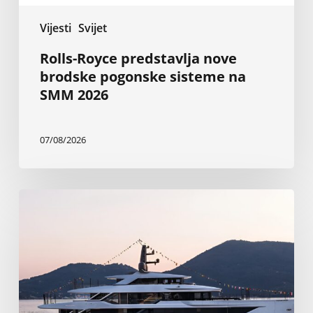
Vijesti
Svijet
Rolls-Royce predstavlja nove
brodske pogonske sisteme na
SMM 2026
07/08/2026
Nova
Baglietto-
va
superjahta
od
199
stopa