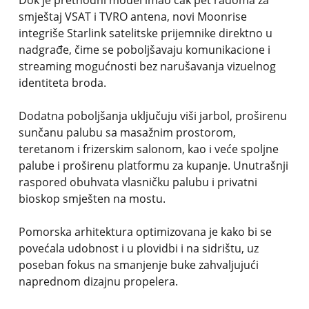
Dok je prethodni model imao čak pet radoma za
smještaj VSAT i TVRO antena, novi Moonrise
integriše Starlink satelitske prijemnike direktno u
nadgrađe, čime se poboljšavaju komunikacione i
streaming mogućnosti bez narušavanja vizuelnog
identiteta broda.
Dodatna poboljšanja uključuju viši jarbol, proširenu
sunčanu palubu sa masažnim prostorom,
teretanom i frizerskim salonom, kao i veće spoljne
palube i proširenu platformu za kupanje. Unutrašnji
raspored obuhvata vlasničku palubu i privatni
bioskop smješten na mostu.
Pomorska arhitektura optimizovana je kako bi se
povećala udobnost i u plovidbi i na sidrištu, uz
poseban fokus na smanjenje buke zahvaljujući
naprednom dizajnu propelera.