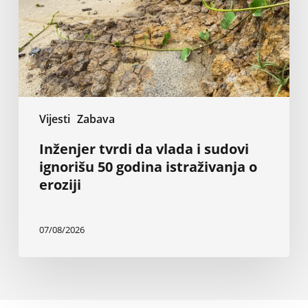
sudovi
ignorišu
50
godina
istraživanja
o
eroziji
Vijesti
Zabava
Inženjer tvrdi da vlada i sudovi
ignorišu 50 godina istraživanja o
eroziji
07/08/2026