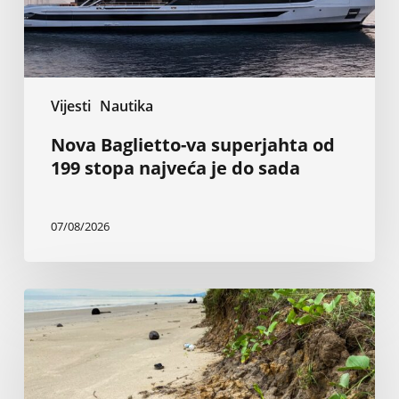
najveća
je
do
sada
Vijesti
Nautika
Nova Baglietto-va superjahta od
199 stopa najveća je do sada
07/08/2026
Inženjer
tvrdi
da
vlada
i