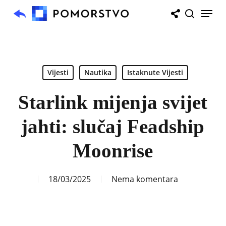
Skip
Menu
to
search
main
content
Vijesti
Nautika
Istaknute Vijesti
Starlink mijenja svijet
jahti: slučaj Feadship
Moonrise
18/03/2025
Nema komentara