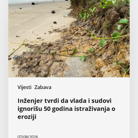
tvrdi
da
vlada
i
sudovi
ignorišu
50
godina
istraživanja
o
eroziji
Vijesti
Zabava
Inženjer tvrdi da vlada i sudovi
ignorišu 50 godina istraživanja o
eroziji
07/08/2026