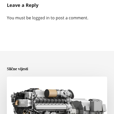
Leave a Reply
You must be
logged in
to post a comment.
Slične vijesti
Rolls-
Royce
predstavlja
nove
brodske
pogonske