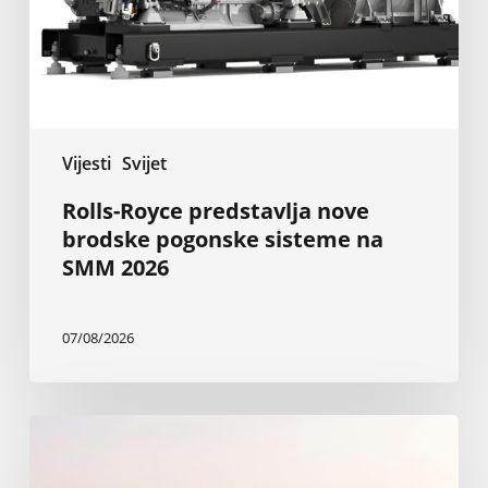
sisteme
na
SMM
2026
Vijesti
Svijet
Rolls-Royce predstavlja nove
brodske pogonske sisteme na
SMM 2026
07/08/2026
Nova
Baglietto-
va