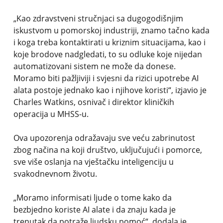
„Kao zdravstveni stručnjaci sa dugogodišnjim
iskustvom u pomorskoj industriji, znamo tačno kada
i koga treba kontaktirati u kriznim situacijama, kao i
koje brodove nadgledati, to su odluke koje nijedan
automatizovani sistem ne može da donese.
Moramo biti pažljiviji i svjesni da rizici upotrebe AI
alata postoje jednako kao i njihove koristi“, izjavio je
Charles Watkins, osnivač i direktor kliničkih
operacija u MHSS-u.
Ova upozorenja odražavaju sve veću zabrinutost
zbog načina na koji društvo, uključujući i pomorce,
sve više oslanja na vještačku inteligenciju u
svakodnevnom životu.
„Moramo informisati ljude o tome kako da
bezbjedno koriste AI alate i da znaju kada je
trenutak da potraže ljudsku pomoć“, dodala je