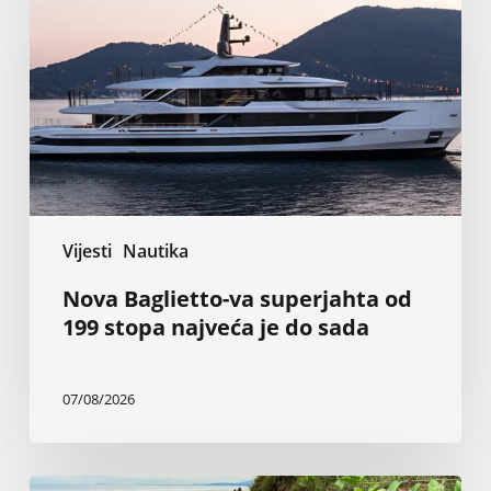
superjahta
od
199
stopa
najveća
je
do
sada
Vijesti
Nautika
Nova Baglietto-va superjahta od
199 stopa najveća je do sada
07/08/2026
Inženjer