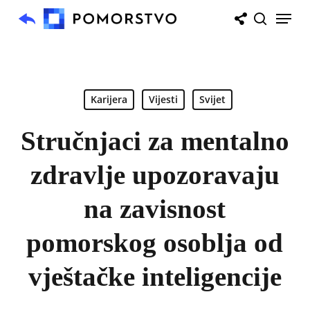
Skip
Menu
to
search
main
content
Karijera
Vijesti
Svijet
Stručnjaci za mentalno
zdravlje upozoravaju
na zavisnost
pomorskog osoblja od
vještačke inteligencije