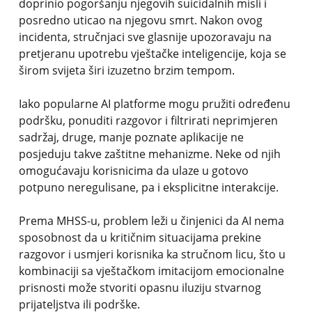
doprinio pogoršanju njegovih suicidalnih misli i
posredno uticao na njegovu smrt. Nakon ovog
incidenta, stručnjaci sve glasnije upozoravaju na
pretjeranu upotrebu vještačke inteligencije, koja se
širom svijeta širi izuzetno brzim tempom.
Iako popularne AI platforme mogu pružiti određenu
podršku, ponuditi razgovor i filtrirati neprimjeren
sadržaj, druge, manje poznate aplikacije ne
posjeduju takve zaštitne mehanizme. Neke od njih
omogućavaju korisnicima da ulaze u gotovo
potpuno neregulisane, pa i eksplicitne interakcije.
Prema MHSS-u, problem leži u činjenici da AI nema
sposobnost da u kritičnim situacijama prekine
razgovor i usmjeri korisnika ka stručnom licu, što u
kombinaciji sa vještačkom imitacijom emocionalne
prisnosti može stvoriti opasnu iluziju stvarnog
prijateljstva ili podrške.