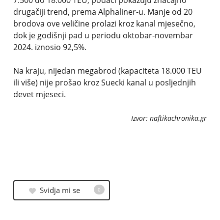
7.500 do 18.000 TEU, podaci pokazuju značajno
drugačiji trend, prema Alphaliner-u. Manje od 20
brodova ove veličine prolazi kroz kanal mjesečno,
dok je godišnji pad u periodu oktobar-novembar
2024. iznosio 92,5%.
Na kraju, nijedan megabrod (kapaciteta 18.000 TEU
ili više) nije prošao kroz Suecki kanal u posljednjih
devet mjeseci.
Izvor: naftikachronika.gr
Svidja mi se
0