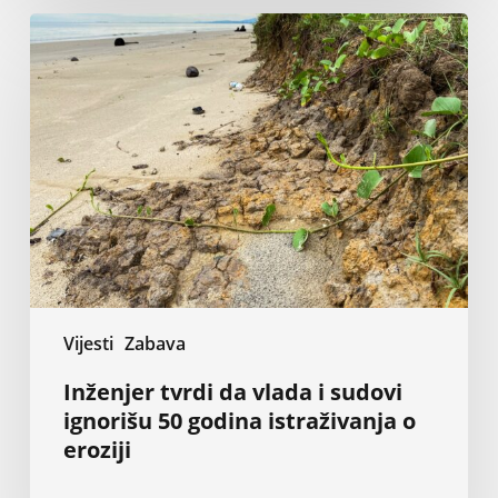
Inženjer
tvrdi
da
vlada
i
sudovi
ignorišu
50
godina
istraživanja
o
eroziji
Vijesti
Zabava
Inženjer tvrdi da vlada i sudovi
ignorišu 50 godina istraživanja o
eroziji