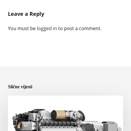
Leave a Reply
You must be
logged in
to post a comment.
Slične vijesti
Rolls-
Royce
predstavlja
nove
brodske