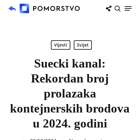
Skip
Menu
to
search
main
content
Vijesti
Svijet
Suecki kanal:
Rekordan broj
prolazaka
kontejnerskih brodova
u 2024. godini