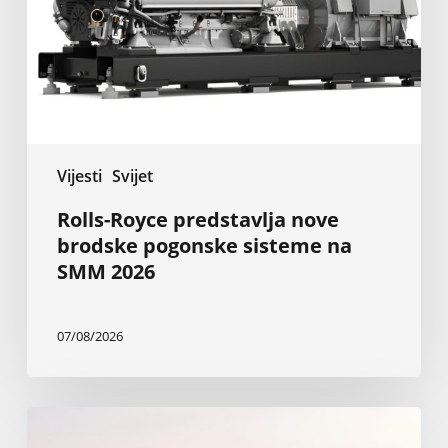
pogonske
sisteme
na
SMM
2026
Vijesti
Svijet
Rolls-Royce predstavlja nove
brodske pogonske sisteme na
SMM 2026
07/08/2026
Nova
Baglietto-