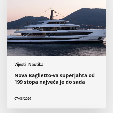
va
superjahta
od
199
stopa
najveća
je
do
sada
Vijesti
Nautika
Nova Baglietto-va superjahta od
199 stopa najveća je do sada
07/08/2026