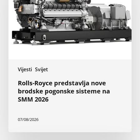
nove
brodske
pogonske
sisteme
na
SMM
2026
Vijesti
Svijet
Rolls-Royce predstavlja nove
brodske pogonske sisteme na
SMM 2026
07/08/2026