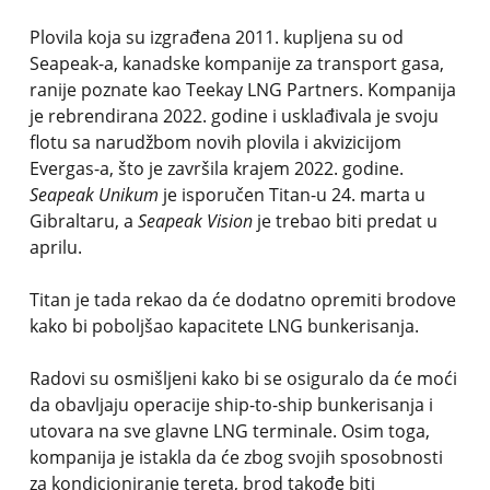
Plovila koja su izgrađena 2011. kupljena su od
Seapeak-a, kanadske kompanije za transport gasa,
ranije poznate kao Teekay LNG Partners. Kompanija
je rebrendirana 2022. godine i usklađivala je svoju
flotu sa narudžbom novih plovila i akvizicijom
Evergas-a, što je završila krajem 2022. godine.
Seapeak Unikum
je isporučen Titan-u 24. marta u
Gibraltaru, a
Seapeak Vision
je trebao biti predat u
aprilu.
Titan je tada rekao da će dodatno opremiti brodove
kako bi poboljšao kapacitete LNG bunkerisanja.
Radovi su osmišljeni kako bi se osiguralo da će moći
da obavljaju operacije ship-to-ship bunkerisanja i
utovara na sve glavne LNG terminale. Osim toga,
kompanija je istakla da će zbog svojih sposobnosti
za kondicioniranje tereta, brod takođe biti