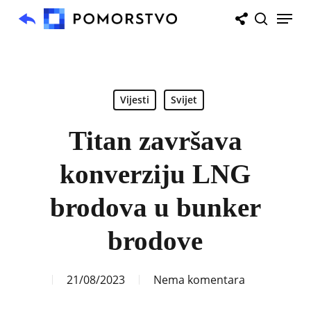
Skip
Menu
to
search
main
content
Vijesti
Svijet
Titan završava
konverziju LNG
brodova u bunker
brodove
21/08/2023
Nema komentara