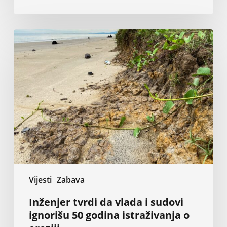
Inženjer
tvrdi
da
vlada
i
sudovi
ignorišu
50
godina
istraživanja
o
eroziji
Vijesti
Zabava
Inženjer tvrdi da vlada i sudovi
ignorišu 50 godina istraživanja o