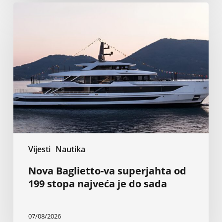
Nova
Baglietto-
va
superjahta
od
199
stopa
najveća
je
do
sada
Vijesti
Nautika
Nova Baglietto-va superjahta od
199 stopa najveća je do sada
07/08/2026