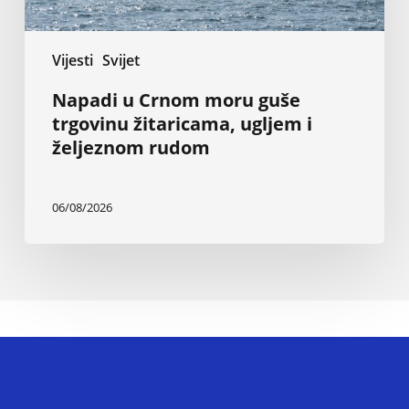
rudom
Vijesti
Svijet
Napadi u Crnom moru guše
trgovinu žitaricama, ugljem i
željeznom rudom
06/08/2026