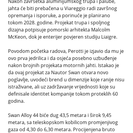
Nakon završetka aluminijumskog trupa i palube,
jahta će biti prebačena u Viareggio radi završnog
opremanja i isporuke, a porinuće je planirano
tokom 2028. godine. Projekat trupa i spoljnog
dizajna potpisuje pomorski arhitekta Malcolm
McKeon, dok je enterijer povjeren studiju Liaigre.
Povodom početka radova, Perotti je izjavio da mu je
ovo prva jedrilica i da osjeća posebno uzbuđenje
nakon brojnih projekata motornih jahti. Istakao je
da ovaj projekat za Nautor Swan otvara novo
poglavlje, uvodeći brend u dimenzije koje ranije nisu
istraživane, ali uz zadržavanje vrijednosti koje su
definisale identitet kompanije tokom proteklih 60
godina.
Swan Alloy 44 biće dug 43,5 metara i širok 9,45
metara, sa teleskopskom kobilicom promjenjivog
gaza od 4,30 do 6,30 metara. Procijenjena bruto