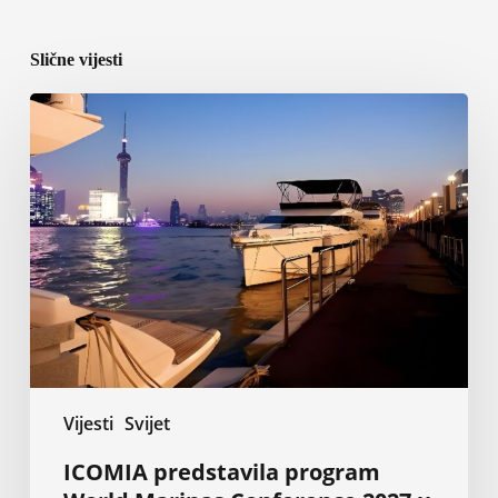
Slične vijesti
ICOMIA
predstavila
program
World
Marinas
Conference
2027
u
Shanghaiju
Vijesti
Svijet
ICOMIA predstavila program