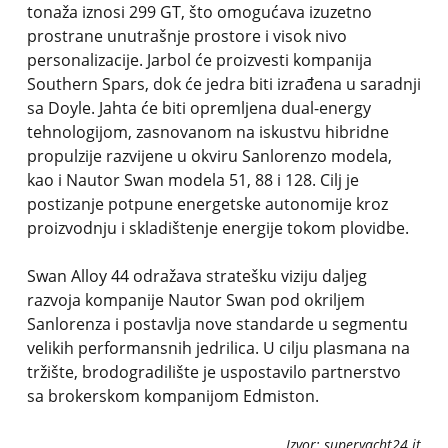
tonaža iznosi 299 GT, što omogućava izuzetno
prostrane unutrašnje prostore i visok nivo
personalizacije. Jarbol će proizvesti kompanija
Southern Spars, dok će jedra biti izrađena u saradnji
sa Doyle. Jahta će biti opremljena dual-energy
tehnologijom, zasnovanom na iskustvu hibridne
propulzije razvijene u okviru Sanlorenzo modela,
kao i Nautor Swan modela 51, 88 i 128. Cilj je
postizanje potpune energetske autonomije kroz
proizvodnju i skladištenje energije tokom plovidbe.
Swan Alloy 44 odražava stratešku viziju daljeg
razvoja kompanije Nautor Swan pod okriljem
Sanlorenza i postavlja nove standarde u segmentu
velikih performansnih jedrilica. U cilju plasmana na
tržište, brodogradilište je uspostavilo partnerstvo
sa brokerskom kompanijom Edmiston.
Izvor: superyacht24.it