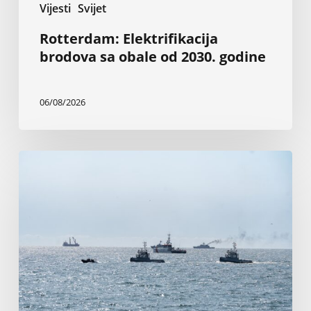
Vijesti
Svijet
Rotterdam: Elektrifikacija
brodova sa obale od 2030. godine
06/08/2026
Napadi
u
Crnom
moru
guše
trgovinu
žitaricama,
ugljem
i
željeznom