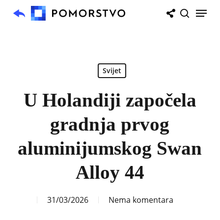
Skip
Menu
to
search
main
content
Svijet
U Holandiji započela
gradnja prvog
aluminijumskog Swan
Alloy 44
31/03/2026
Nema komentara