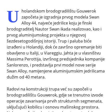
U
holandskom brodogradilištu Gouwerok
započeta je izgradnja prvog modela Swan
Alloy 44, najveće jedrilice koju je finski
brodograditelj Nautor Swan ikada realizovao, kao i
prvog aluminijumskog projekta u njegovoj
šezdesetogodišnjoj istoriji. Trup i paluba biće
izrađeni u Holandiji, dok će završno opremanje biti
obavljeno u Italiji, u Viareggiu. Jahta je u vlasništvu
Massima Perottija, izvršnog predsjednika kompanije
Sanlorenzo, i predstavlja prvi model nove serije
Swan Alloy, namijenjene aluminijumskim jedrilicama
dužim od 40 metara.
Radovi na konstrukciji trupa već su započeli u
brodogradilištu Gouwerok, gdje se trenutno izvode
operacije zavarivanja prvih strukturnih segmenata,
uključujući kobilicu i osnovu mašinskog prostora.