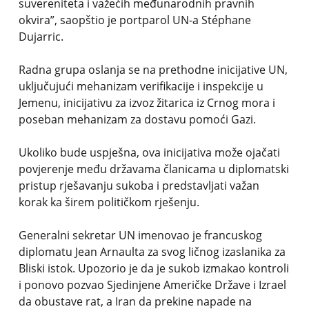
suvereniteta i važećih međunarodnih pravnih
okvira”, saopštio je portparol UN-a Stéphane
Dujarric.
Radna grupa oslanja se na prethodne inicijative UN,
uključujući mehanizam verifikacije i inspekcije u
Jemenu, inicijativu za izvoz žitarica iz Crnog mora i
poseban mehanizam za dostavu pomoći Gazi.
Ukoliko bude uspješna, ova inicijativa može ojačati
povjerenje među državama članicama u diplomatski
pristup rješavanju sukoba i predstavljati važan
korak ka širem političkom rješenju.
Generalni sekretar UN imenovao je francuskog
diplomatu Jean Arnaulta za svog ličnog izaslanika za
Bliski istok. Upozorio je da je sukob izmakao kontroli
i ponovo pozvao Sjedinjene Američke Države i Izrael
da obustave rat, a Iran da prekine napade na