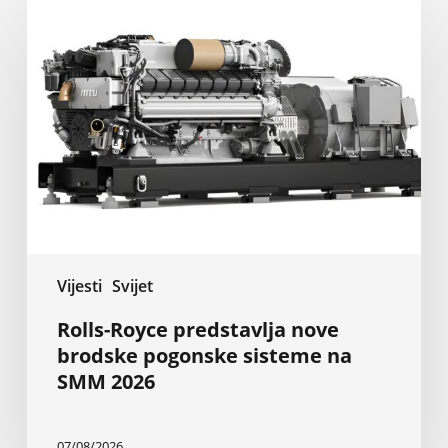
Royce
predstavlja
nove
brodske
pogonske
sisteme
na
SMM
2026
Vijesti
Svijet
Rolls-Royce predstavlja nove
brodske pogonske sisteme na
SMM 2026
07/08/2026