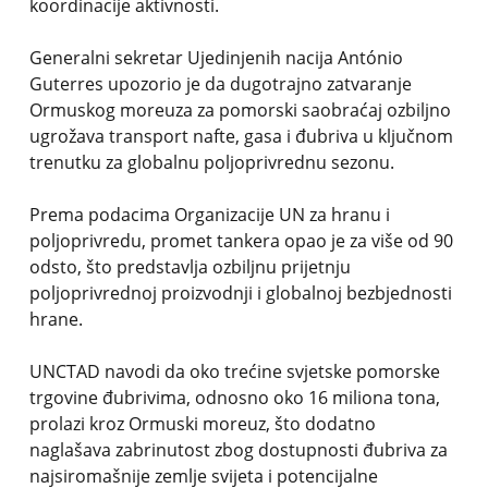
koordinacije aktivnosti.
Generalni sekretar Ujedinjenih nacija António
Guterres upozorio je da dugotrajno zatvaranje
Ormuskog moreuza za pomorski saobraćaj ozbiljno
ugrožava transport nafte, gasa i đubriva u ključnom
trenutku za globalnu poljoprivrednu sezonu.
Prema podacima Organizacije UN za hranu i
poljoprivredu, promet tankera opao je za više od 90
odsto, što predstavlja ozbiljnu prijetnju
poljoprivrednoj proizvodnji i globalnoj bezbjednosti
hrane.
UNCTAD navodi da oko trećine svjetske pomorske
trgovine đubrivima, odnosno oko 16 miliona tona,
prolazi kroz Ormuski moreuz, što dodatno
naglašava zabrinutost zbog dostupnosti đubriva za
najsiromašnije zemlje svijeta i potencijalne