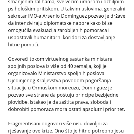
smanjenim zalihama, sve većim umorom i ozbiljnim
psihološkim pritiskom. U takvim uslovima, generalni
sekretar IMO-a Arsenio Dominguez pozvao je države
da intenziviraju diplomatske napore kako bi se
omogućila evakuacija zarobljenih pomoraca i
uspostavili humanitarni koridori za dostavljanje
hitne pomoći.
Govoreći tokom virtuelnog sastanka ministara
spoljnih poslova iz više od 40 zemalja, koji je
organizovalo Ministarstvo spoljnih poslova
Ujedinjenog Kraljevstva povodom pogoršanja
situacije u Ormuskom moreuzu, Dominguez je
pozvao sve strane da poštuju principe bezbjedne
plovidbe. Istakao je da zaštita prava, sloboda i
dobrobiti pomoraca mora ostati apsolutni prioritet.
Fragmentisani odgovori više nisu dovoljni za
rješavanje ove krize. Ono što je hitno potrebno jesu