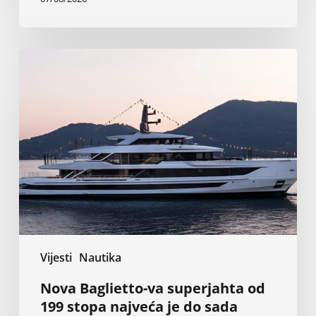
Nova
Baglietto-
va
superjahta
od
199
stopa
najveća
je
do
sada
Vijesti
Nautika
Nova Baglietto-va superjahta od
199 stopa najveća je do sada