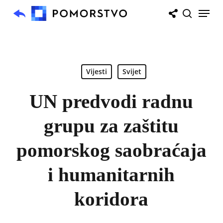
Skip
Menu
to
search
main
content
Vijesti
Svijet
UN predvodi radnu
grupu za zaštitu
pomorskog saobraćaja
i humanitarnih
koridora