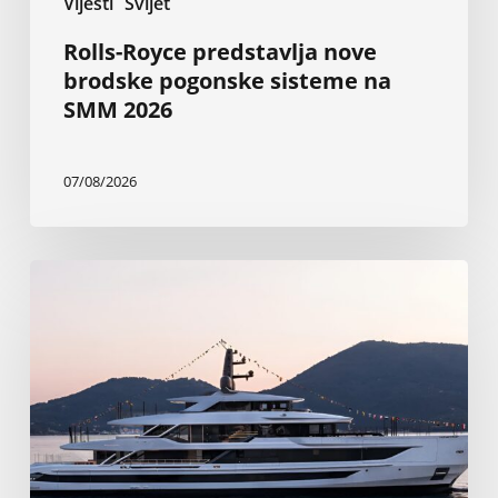
Vijesti
Svijet
Rolls-Royce predstavlja nove
brodske pogonske sisteme na
SMM 2026
07/08/2026
Nova
Baglietto-
va
superjahta
od
199
stopa
najveća
je