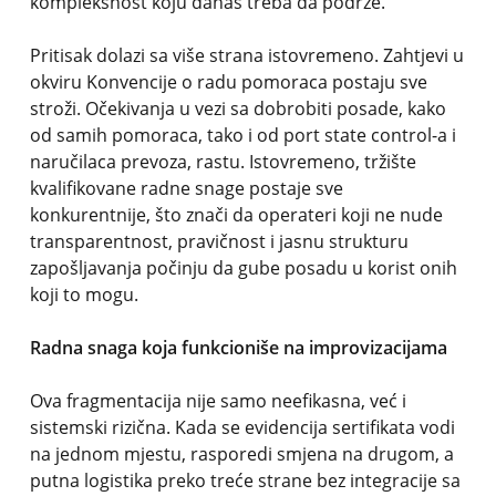
kompleksnost koju danas treba da podrže.
Pritisak dolazi sa više strana istovremeno. Zahtjevi u
okviru Konvencije o radu pomoraca postaju sve
stroži. Očekivanja u vezi sa dobrobiti posade, kako
od samih pomoraca, tako i od port state control-a i
naručilaca prevoza, rastu. Istovremeno, tržište
kvalifikovane radne snage postaje sve
konkurentnije, što znači da operateri koji ne nude
transparentnost, pravičnost i jasnu strukturu
zapošljavanja počinju da gube posadu u korist onih
koji to mogu.
Radna snaga koja funkcioniše na improvizacijama
Ova fragmentacija nije samo neefikasna, već i
sistemski rizična. Kada se evidencija sertifikata vodi
na jednom mjestu, rasporedi smjena na drugom, a
putna logistika preko treće strane bez integracije sa