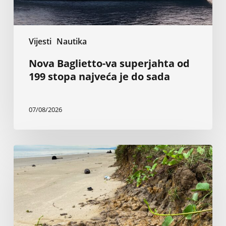
do
sada
Vijesti
Nautika
Nova Baglietto-va superjahta od
199 stopa najveća je do sada
07/08/2026
Inženjer
tvrdi
da
vlada
i
sudovi
ignorišu