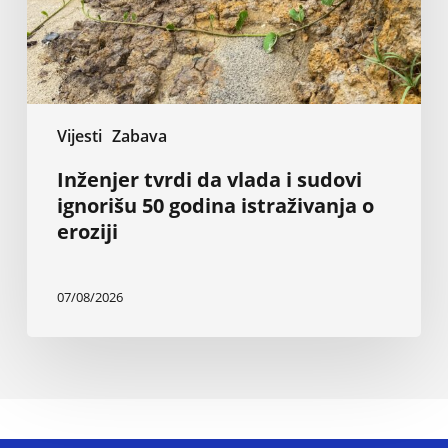
50
godina
istraživanja
o
eroziji
Vijesti
Zabava
Inženjer tvrdi da vlada i sudovi
ignorišu 50 godina istraživanja o
eroziji
07/08/2026