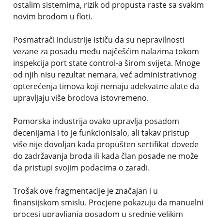
ostalim sistemima, rizik od propusta raste sa svakim
novim brodom u floti.
Posmatrači industrije ističu da su nepravilnosti
vezane za posadu među najčešćim nalazima tokom
inspekcija port state control-a širom svijeta. Mnoge
od njih nisu rezultat nemara, već administrativnog
opterećenja timova koji nemaju adekvatne alate da
upravljaju više brodova istovremeno.
Pomorska industrija ovako upravlja posadom
decenijama i to je funkcionisalo, ali takav pristup
više nije dovoljan kada propušten sertifikat dovede
do zadržavanja broda ili kada član posade ne može
da pristupi svojim podacima o zaradi.
Trošak ove fragmentacije je značajan i u
finansijskom smislu. Procjene pokazuju da manuelni
procesi upravljanja posadom u srednje velikim