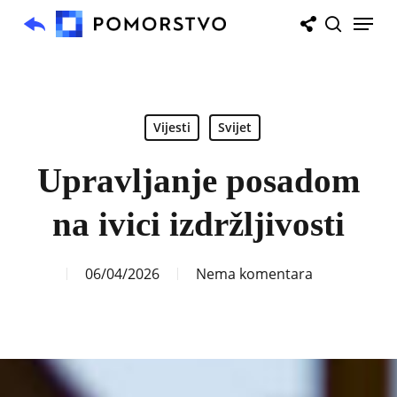
Skip
Menu
to
search
main
content
Vijesti
Svijet
Upravljanje posadom
na ivici izdržljivosti
06/04/2026
Nema komentara