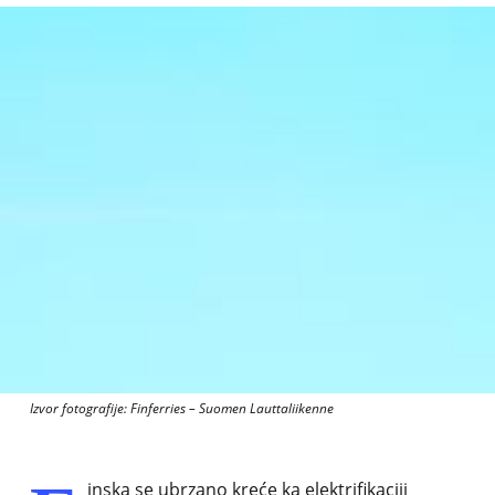
Izvor fotografije: Finferries – Suomen Lauttaliikenne
inska se ubrzano kreće ka elektrifikaciji