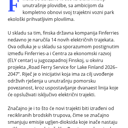
F
unutrašnje plovidbe, sa ambicijom da
kompletno obnovi svoj trajektni vozni park
ekološki prihvatljivim plovilima.
U skladu sa tim, finska državna kompanija Finferries
nedavno je naručila 14 novih električnih trajekata.
Ova odluka je u skladu sa sporazumom postignutim
između Finferries-a i Centra za ekonomski razvoj
(ELY centar) u jugozapadnoj Finskoj, u okviru
projekta „Road Ferry Service for Lake Finland 2026–
2047”. Riječ je o inicijativi koja ima za cilj uvođenje
održivih rješenja u unutrašnju pomorsku
povezanost, kroz uspostavljanje dvanaest linija koje
će opsluživati isključivo električni trajekti.
Značajno je i to što će novi trajekti biti izrađeni od
recikliranih brodskih trupova, čime se značajno
smanjuju emisije ugljen-dioksida koje inače nastaju