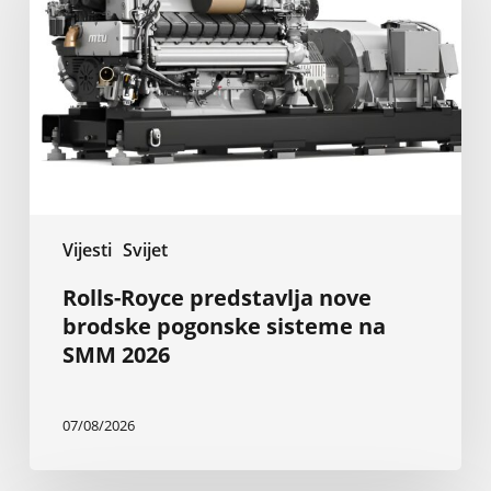
nove
brodske
pogonske
sisteme
na
SMM
2026
Vijesti
Svijet
Rolls-Royce predstavlja nove
brodske pogonske sisteme na
SMM 2026
07/08/2026