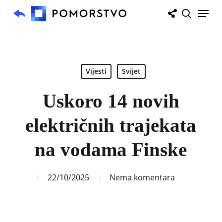
Skip
Menu
to
search
main
content
Vijesti
Svijet
Uskoro 14 novih
električnih trajekata
na vodama Finske
22/10/2025
Nema komentara