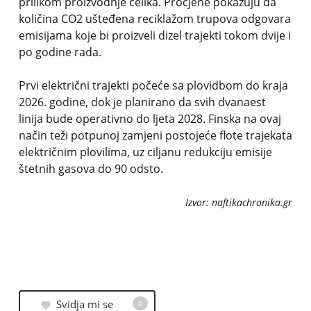
prilikom proizvodnje čelika. Procjene pokazuju da
količina CO2 ušteđena reciklažom trupova odgovara
emisijama koje bi proizveli dizel trajekti tokom dvije i
po godine rada.
Prvi električni trajekti počeće sa plovidbom do kraja
2026. godine, dok je planirano da svih dvanaest
linija bude operativno do ljeta 2028. Finska na ovaj
način teži potpunoj zamjeni postojeće flote trajekata
električnim plovilima, uz ciljanu redukciju emisije
štetnih gasova do 90 odsto.
Izvor: naftikachronika.gr
Svidja mi se
0