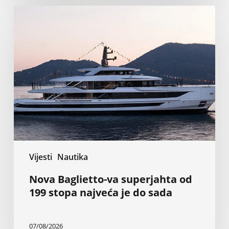
Nova
Baglietto-
va
superjahta
od
199
stopa
najveća
je
do
sada
Vijesti
Nautika
Nova Baglietto-va superjahta od
199 stopa najveća je do sada
07/08/2026