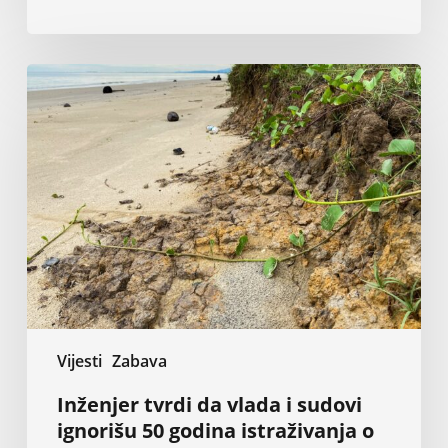
Inženjer
tvrdi
da
vlada
i
sudovi
ignorišu
50
godina
istraživanja
o
eroziji
Vijesti
Zabava
Inženjer tvrdi da vlada i sudovi
ignorišu 50 godina istraživanja o