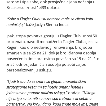
sezone i tipa sobe, dok prosječna cijena noćenja u
Breakersu iznosi 1.433 dolara.
“Sobe u Flagler Clubu su notorno male za cijenu koju
naplaćuju,”
kaže Jaclyn Sienna India.
Ipak, stopa povratka gostiju u Flagler Club iznosi 50
procenata, navodi menadžerka Flagler Cluba Jessica
Regen. Kao dio nedavnog renoviranja, broj soba
smanjen je sa 25 na 21, dok je broj članova osoblja
posvećenih tim spratovima povećan sa 19 na 21, što
znači odnos jedan član osoblja po sobi za još
personalizovaniju uslugu.
“Ljudi treba da se smire sa glupim marketinškim
strategijama vezanim za hotele unutar hotela i
jednostavno ponude odličnu uslugu,”
dodaje. “
Nikoga
nije briga za to, niti za nove spa tretmane ili nebitna
partnerstva. Na kraju dana, kada znate moje ime, znate