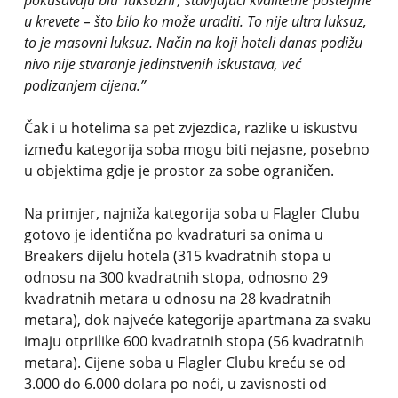
pokušavaju biti ‘luksuzni’, stavljajući kvalitetne posteljine
u krevete – što bilo ko može uraditi. To nije ultra luksuz,
to je masovni luksuz. Način na koji hoteli danas podižu
nivo nije stvaranje jedinstvenih iskustava, već
podizanjem cijena.”
Čak i u hotelima sa pet zvjezdica, razlike u iskustvu
između kategorija soba mogu biti nejasne, posebno
u objektima gdje je prostor za sobe ograničen.
Na primjer, najniža kategorija soba u Flagler Clubu
gotovo je identična po kvadraturi sa onima u
Breakers dijelu hotela (315 kvadratnih stopa u
odnosu na 300 kvadratnih stopa, odnosno 29
kvadratnih metara u odnosu na 28 kvadratnih
metara), dok najveće kategorije apartmana za svaku
imaju otprilike 600 kvadratnih stopa (56 kvadratnih
metara). Cijene soba u Flagler Clubu kreću se od
3.000 do 6.000 dolara po noći, u zavisnosti od