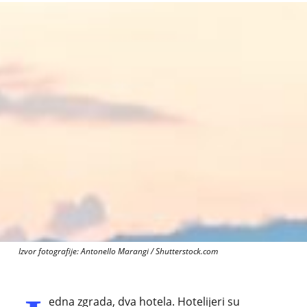
Izvor fotografije: Antonello Marangi / Shutterstock.com
edna zgrada, dva hotela. Hotelijeri su