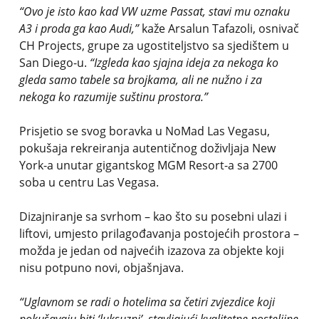
“Ovo je isto kao kad VW uzme Passat, stavi mu oznaku
A3 i proda ga kao Audi,”
kaže Arsalun Tafazoli, osnivač
CH Projects, grupe za ugostiteljstvo sa sjedištem u
San Diego-u.
“Izgleda kao sjajna ideja za nekoga ko
gleda samo tabele sa brojkama, ali ne nužno i za
nekoga ko razumije suštinu prostora.”
Prisjetio se svog boravka u NoMad Las Vegasu,
pokušaja rekreiranja autentičnog doživljaja New
York-a unutar gigantskog MGM Resort-a sa 2700
soba u centru Las Vegasa.
Dizajniranje sa svrhom – kao što su posebni ulazi i
liftovi, umjesto prilagođavanja postojećih prostora –
možda je jedan od najvećih izazova za objekte koji
nisu potpuno novi, objašnjava.
“Uglavnom se radi o hotelima sa četiri zvjezdice koji