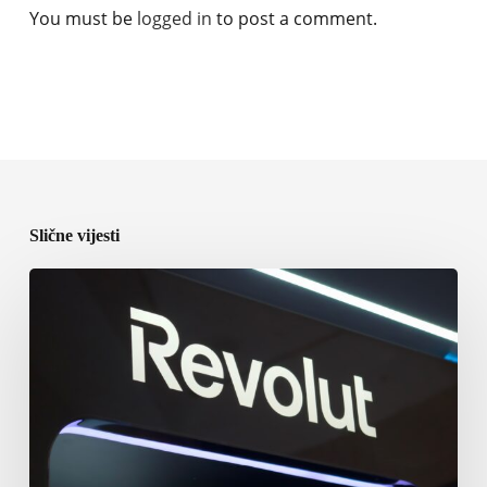
You must be
logged in
to post a comment.
Slične vijesti
Osnivač
Revoluta
suočen
sa
tužbom
brokera
zbog
superjahte