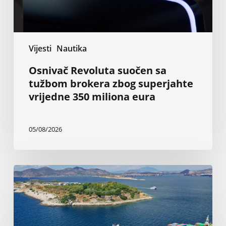
vrijedne
350
miliona
eura
Vijesti
Nautika
Osnivač Revoluta suočen sa
tužbom brokera zbog superjahte
vrijedne 350 miliona eura
05/08/2026
Grčki
brodovlasnici:
Nezaustavljive
investicije
u