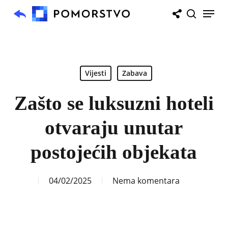
Skip
Menu
to
search
main
content
Vijesti
Zabava
Zašto se luksuzni hoteli
otvaraju unutar
postojećih objekata
04/02/2025
Nema komentara