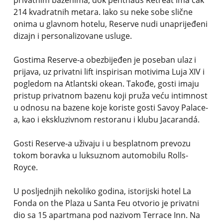
privatnim bazenima, dok penthaus Retreat ima čak
214 kvadratnih metara. Iako su neke sobe slične
onima u glavnom hotelu, Reserve nudi unaprijeđeni
dizajn i personalizovane usluge.
Gostima Reserve-a obezbijeđen je poseban ulaz i
prijava, uz privatni lift inspirisan motivima Luja XIV i
pogledom na Atlantski okean. Takođe, gosti imaju
pristup privatnom bazenu koji pruža veću intimnost
u odnosu na bazene koje koriste gosti Savoy Palace-
a, kao i ekskluzivnom restoranu i klubu Jacarandá.
Gosti Reserve-a uživaju i u besplatnom prevozu
tokom boravka u luksuznom automobilu Rolls-
Royce.
U posljednjih nekoliko godina, istorijski hotel La
Fonda on the Plaza u Santa Feu otvorio je privatni
dio sa 15 apartmana pod nazivom Terrace Inn. Na