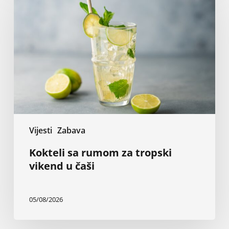
rumom
za
tropski
vikend
u
čaši
Vijesti
Zabava
Kokteli sa rumom za tropski
vikend u čaši
05/08/2026