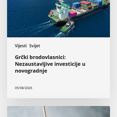
novogradnje
Vijesti
Svijet
Grčki brodovlasnici:
Nezaustavljive investicije u
novogradnje
05/08/2026
Kokteli
sa