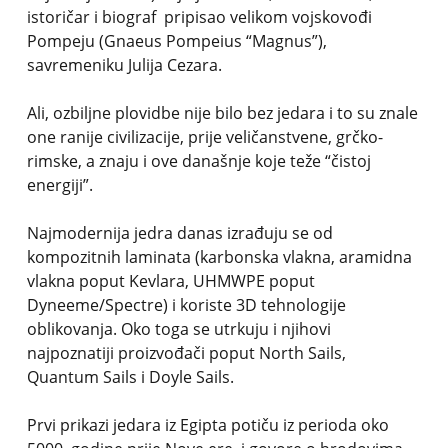
istoričar i biograf pripisao velikom vojskovođi
Pompeju (Gnaeus Pompeius “Magnus”),
savremeniku Julija Cezara.
Ali, ozbiljne plovidbe nije bilo bez jedara i to su znale
one ranije civilizacije, prije veličanstvene, grčko-
rimske, a znaju i ove današnje koje teže “čistoj
energiji”.
Najmodernija jedra danas izrađuju se od
kompozitnih laminata (karbonska vlakna, aramidna
vlakna poput Kevlara, UHMWPE poput
Dyneeme/Spectre) i koriste 3D tehnologije
oblikovanja. Oko toga se utrkuju i njihovi
najpoznatiji proizvođači poput North Sails,
Quantum Sails i Doyle Sails.
Prvi prikazi jedara iz Egipta potiču iz perioda oko