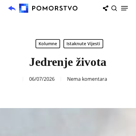
Skip
Menu
to
search
main
content
Kolumne
Istaknute Vijesti
Jedrenje života
06/07/2026
Nema komentara