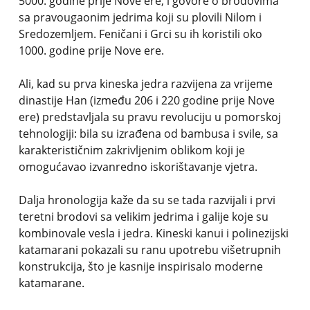
5000. godine prije Nove ere, i govore o brodovima
sa pravougaonim jedrima koji su plovili Nilom i
Sredozemljem. Feničani i Grci su ih koristili oko
1000. godine prije Nove ere.
Ali, kad su prva kineska jedra razvijena za vrijeme
dinastije Han (između 206 i 220 godine prije Nove
ere) predstavljala su pravu revoluciju u pomorskoj
tehnologiji: bila su izrađena od bambusa i svile, sa
karakterističnim zakrivljenim oblikom koji je
omogućavao izvanredno iskorištavanje vjetra.
Dalja hronologija kaže da su se tada razvijali i prvi
teretni brodovi sa velikim jedrima i galije koje su
kombinovale vesla i jedra. Kineski kanui i polinezijski
katamarani pokazali su ranu upotrebu višetrupnih
konstrukcija, što je kasnije inspirisalo moderne
katamarane.