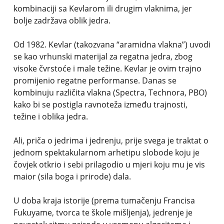
kombinaciji sa Kevlarom ili drugim vlaknima, jer
bolje zadržava oblik jedra.
Od 1982. Kevlar (takozvana “aramidna vlakna”) uvodi
se kao vrhunski materijal za regatna jedra, zbog
visoke čvrstoće i male težine. Kevlar je ovim trajno
promijenio regatne performanse. Danas se
kombinuju različita vlakna (Spectra, Technora, PBO)
kako bi se postigla ravnoteža između trajnosti,
težine i oblika jedra.
Ali, priča o jedrima i jedrenju, prije svega je traktat o
jednom spektakularnom arhetipu slobode koju je
čovjek otkrio i sebi prilagodio u mjeri koju mu je vis
maior (sila boga i prirode) dala.
U doba kraja istorije (prema tumačenju Francisa
Fukuyame, tvorca te škole mišljenja), jedrenje je