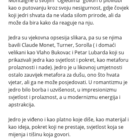
Montaigne u svojim “Ogledima” govori o plovidbi
kao o putovanju kroz svoju nesigurnost, gdje čovjek
koji jedri shvata da ne vlada silom prirode, ali da
može da bira kako da reaguje na nju.
Jedra su vjekovna opsesija slikara, pa su se njima
bavili Claude Monet, Turner, Sorolla ( i domaći
velikani kao Vlaho Bukovac i Petar Lubarda koji su
prikazivali jedra kao svjetlost i pokret, kao metaforu
prolaznosti i nade). Jedro je u likovnoj umjetnosti
ostalo zauvijek metafora za dušu, ono što hvata
vjetar, ali ga ne može posjedovati. U romantizmu je
jedro bilo borba i uzvišenost, u impresionizmu
svjetlost i prolaznost, a u modernizmu energija i
apstrakcija.
Jedro je viđeno i kao platno koje diše, kao materijal i
kao ideja, pokret koji ne prestaje, svjetlost koja se
mijenja i tišinu koja govori.