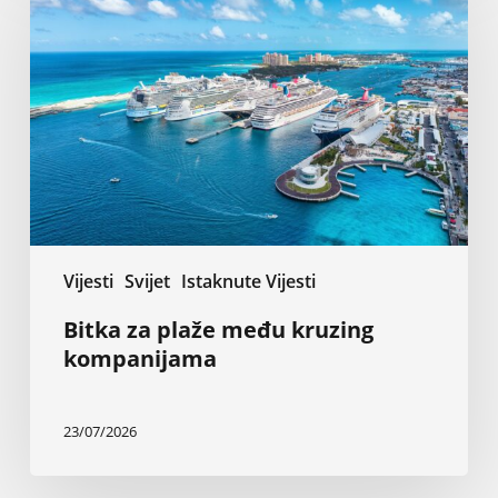
plaže
među
kruzing
kompanijama
Vijesti
Svijet
Istaknute Vijesti
Bitka za plaže među kruzing
kompanijama
23/07/2026