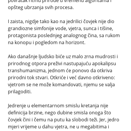
povratak ritmu prirode u vremenu algoritama i
opšteg ubrzanja svih procesa.
I zaista, nigdje tako kao na jedrilici čovjek nije dio
grandiozne simfonije vode, vjetra, sunca i tišine,
protagonista poslednjeg analognog čina, sa rukom
na konopu i pogledom na horizont.
Ako današnje ljudsko biće uz malo zrna mudrosti i
prirodnog otpora preživi nastupajuću apokalipsu
transhumanizma, jednom će ponovo da otkriva
prirodni tok stvari. Otkriće i već davno otkriveno:
vjetrom se ne može komandovati, njemu se valja
prilagoditi.
Jedrenje u elementarnom smislu kretanja nije
definicija brzine, nego dubine smisla onoga što
čovjek čini i čemu na putu ka slobodi teži. Jer, jedro
mjeri vrijeme u dahu vjetra, ne u megabitima i