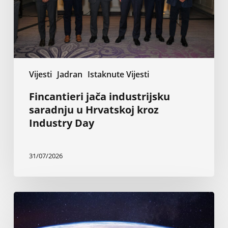
kroz
Industry
Day
Vijesti
Jadran
Istaknute Vijesti
Fincantieri jača industrijsku
saradnju u Hrvatskoj kroz
Industry Day
31/07/2026
Zamka
u
Ormuzu