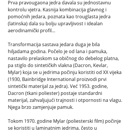
Prva pravougaona jedra davala su jednostavnu
kontrolu vjetra. Kasnija kombinacija glavnog i
pomoćnih jedara, poznata kao trouglasta jedra
(latinska) dala su bolju upravljivost i idealan
aerodinamički profil…
Transformacija sastava jedara duga je bila
hiljadama godina. Počelo je od lana i pamuka,
nastavilo prelaskom sa običnog do debelog platna,
pa stiglo do sintetičkih vlakna (Dacron, Kevlar,
Mylar) koja se u jedrima počinju koristiti od XX vijeka
(1930, Bainbridge International proizvodi prvi
sintetički materijal za jedra). Već 1953. godine,
Dacron (tkani poliester) postaje standardni
materijal, zahvaljujući trajnosti i otpornosti na vlagu.
Njega brzo zamjenjuje pamuk.
Tokom 1970. godine Mylar (poliesterski film) počinje
se koristiti u laminatnim jedrima, često u