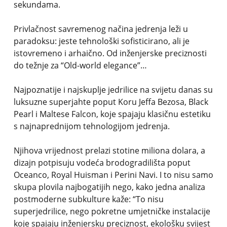
sekundama.
Privlačnost savremenog načina jedrenja leži u
paradoksu: jeste tehnološki sofisticirano, ali je
istovremeno i arhaično. Od inženjerske preciznosti
do težnje za “Old-world elegance”…
Najpoznatije i najskuplje jedrilice na svijetu danas su
luksuzne superjahte poput Koru Jeffa Bezosa, Black
Pearl i Maltese Falcon, koje spajaju klasičnu estetiku
s najnaprednijom tehnologijom jedrenja.
Njihova vrijednost prelazi stotine miliona dolara, a
dizajn potpisuju vodeća brodogradilišta poput
Oceanco, Royal Huisman i Perini Navi. I to nisu samo
skupa plovila najbogatijih nego, kako jedna analiza
postmoderne subkulture kaže: “To nisu
superjedrilice, nego pokretne umjetničke instalacije
koje spajaju inženjersku preciznost, ekološku svijest