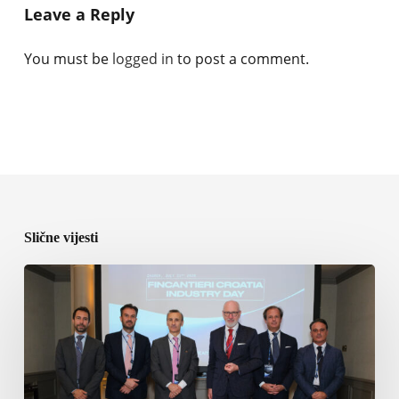
Leave a Reply
You must be
logged in
to post a comment.
Slične vijesti
Fincantieri
jača
industrijsku
saradnju
u
Hrvatskoj