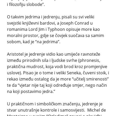
i filozofiju slobode”.
O takvim jedrima i jedrenju, pisali su svi veliki
svejstki književni bardovi, a Joseph Conrad u
romanima Lord Jim i Typhoon opisuje more kao
moralni prostor, gdje se čovjek suočava sa samim
sobom, kad je “na jedrima”.
Aristotel je jedrenje vidio kao umijeće ravnoteže
između prirodnih sila i ljudske svrhe (phronesis,
praktična mudrost, koja vodi brod kroz promjenjive
uslove). Pisao je o tome i veliki Seneka, čuveni stoik, i
rekao između ostalog da je more “učitelj smirenosti”
te da “vjetar nije taj koji određuje smjer, nego način
na koji postavimo jedra.”
U praktičnom i simboličkom značenju, jedrenje je
stvar unutrašnje kontrole i samosvijesti. Michel de