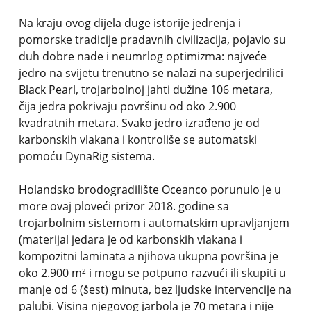
Na kraju ovog dijela duge istorije jedrenja i
pomorske tradicije pradavnih civilizacija, pojavio su
duh dobre nade i neumrlog optimizma: najveće
jedro na svijetu trenutno se nalazi na superjedrilici
Black Pearl, trojarbolnoj jahti dužine 106 metara,
čija jedra pokrivaju površinu od oko 2.900
kvadratnih metara. Svako jedro izrađeno je od
karbonskih vlakana i kontroliše se automatski
pomoću DynaRig sistema.
Holandsko brodogradilište Oceanco porunulo je u
more ovaj ploveći prizor 2018. godine sa
trojarbolnim sistemom i automatskim upravljanjem
(materijal jedara je od karbonskih vlakana i
kompozitni laminata a njihova ukupna površina je
oko 2.900 m² i mogu se potpuno razvući ili skupiti u
manje od 6 (šest) minuta, bez ljudske intervencije na
palubi. Visina njegovog jarbola je 70 metara i nije